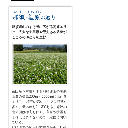
那須連山のすそ野に広がる高原エリ
ア。広大な大草原や歴史ある温泉が
こころのゆとりを生む
茶臼岳を主峰とする那須連山の南側
山麓の標高200ｍ～1000ｍに広がる
エリア。 標高の高いエリアは積雪が
多く、気温差も2～3℃ある。線路の
南東側は標高も低く、寒さや積雪も
それほど多くないので、定住に向い
ている。
那須街道の広谷地交差点から一軒茶