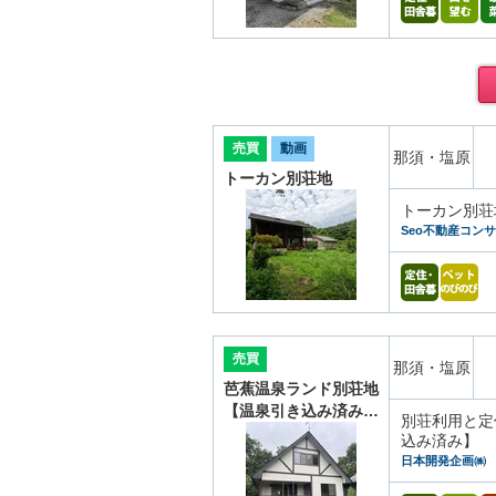
売買
動画
那須・塩原
トーカン別荘地
トーカン別荘
Seo不動産コン
売買
那須・塩原
芭蕉温泉ランド別荘地
【温泉引き込み済み…
別荘利用と定
込み済み】
日本開発企画㈱