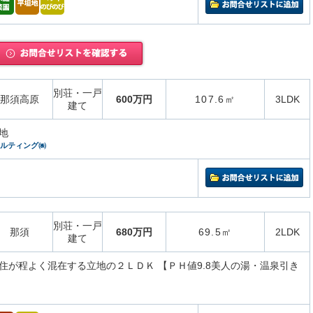
別荘・一戸
那須高原
600万円
107.6㎡
3LDK
建て
地
サルティング㈱
別荘・一戸
那須
680万円
69.5㎡
2LDK
建て
住が程よく混在する立地の２ＬＤＫ 【ＰＨ値9.8美人の湯・温泉引き