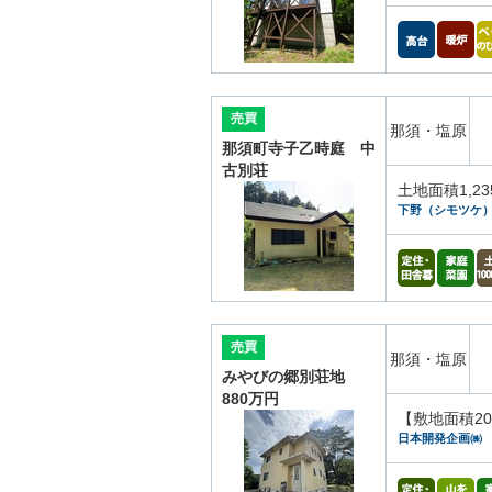
売買
那須・塩原
那須町寺子乙時庭 中
古別荘
土地面積1,2
下野（シモツケ
売買
那須・塩原
みやびの郷別荘地
880万円
【敷地面積2
日本開発企画㈱