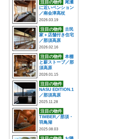
注目の物件
尾瀬
に近いペンション
／南会津高杖
2026.03.19
注目の物件
古民
家＋店舗付き住宅
／那須高原
2026.02.16
注目の物件
本棚
と薪ストーブ／那
須高原
2026.01.15
注目の物件
NASU EDITION.1
／那須高原
2025.11.28
注目の物件
TIMBER／那須・
羽鳥湖
2025.08.03
注目の物件
お隣