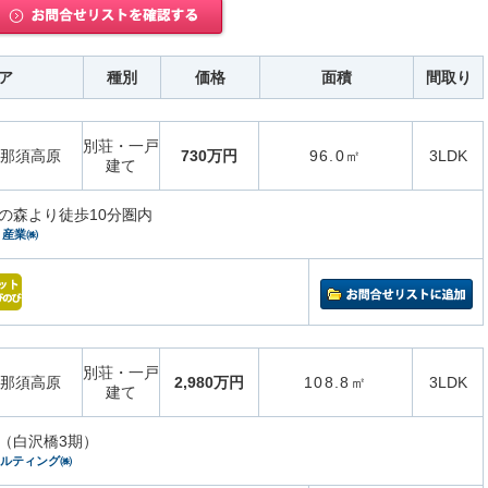
ア
種別
価格
面積
間取り
別荘・一戸
那須高原
730万円
96.0㎡
3LDK
建て
の森より徒歩10分圏内
）産業㈱
別荘・一戸
那須高原
2,980万円
108.8㎡
3LDK
建て
（白沢橋3期）
サルティング㈱