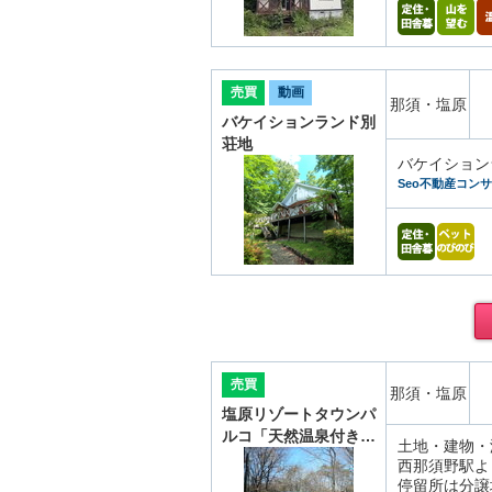
売買
動画
那須・塩原
バケイションランド別
荘地
バケイション
Seo不動産コン
売買
那須・塩原
塩原リゾートタウンパ
ルコ「天然温泉付き…
土地・建物・
西那須野駅よ
停留所は分譲