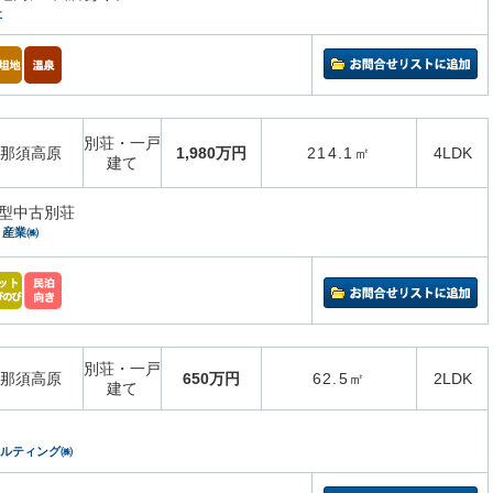
社
別荘・一戸
那須高原
1,980万円
214.1㎡
4LDK
建て
型中古別荘
）産業㈱
別荘・一戸
那須高原
650万円
62.5㎡
2LDK
建て
サルティング㈱