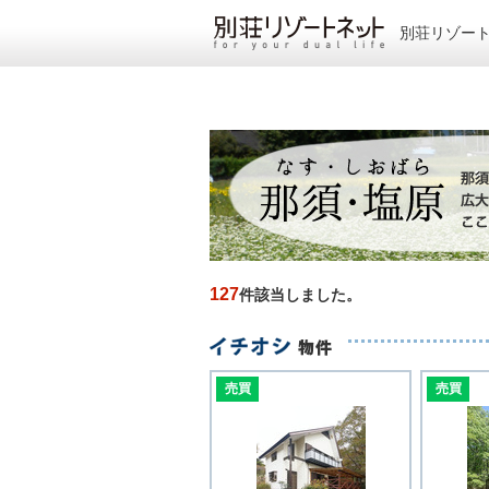
別荘リゾー
127
件該当しました。
売買
売買