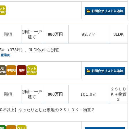
別荘・一戸
那須
680万円
92.7㎡
3LDK
建て
35㎡（373坪）、3LDKの中古別荘
）産業㈱
２ＳＬＤ
別荘・一戸
那須
880万円
101.8㎡
Ｋ＋物置
建て
２
00坪以上】ゆったりとした敷地の２ＳＬＤＫ＋物置２