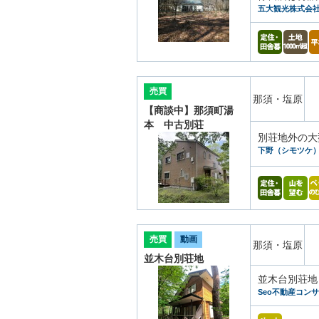
五大観光株式会
売買
那須・塩原
【商談中】那須町湯
本 中古別荘
別荘地外の大
下野（シモツケ
売買
動画
那須・塩原
並木台別荘地
並木台別荘地
Seo不動産コン