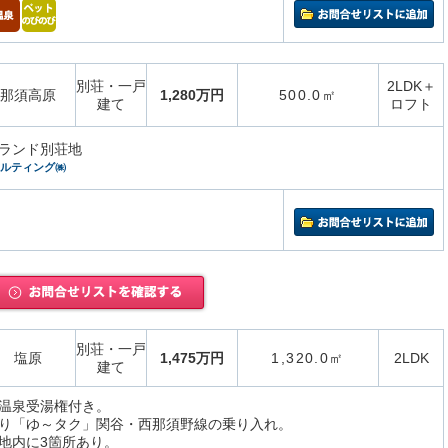
別荘・一戸
2LDK＋
那須高原
1,280万円
500.0㎡
建て
ロフト
ランド別荘地
サルティング㈱
別荘・一戸
塩原
1,475万円
1,320.0㎡
2LDK
建て
温泉受湯権付き。
り「ゆ～タク」関谷・西那須野線の乗り入れ。
地内に3箇所あり。