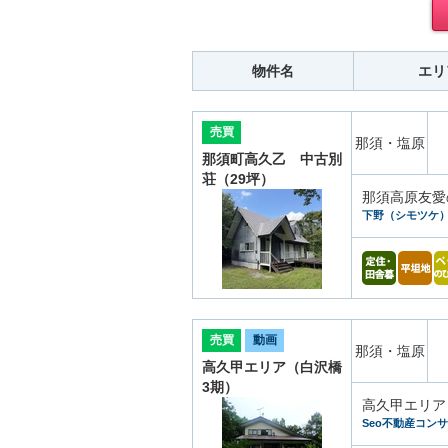
物件名
エリ
売買
那須・塩原
那須町高久乙 中古別
荘（29坪）
那須高原友愛
下野（シモツケ
売買
動画
那須・塩原
高久甲エリア（白沢橋
3期）
高久甲エリア
Seo不動産コン