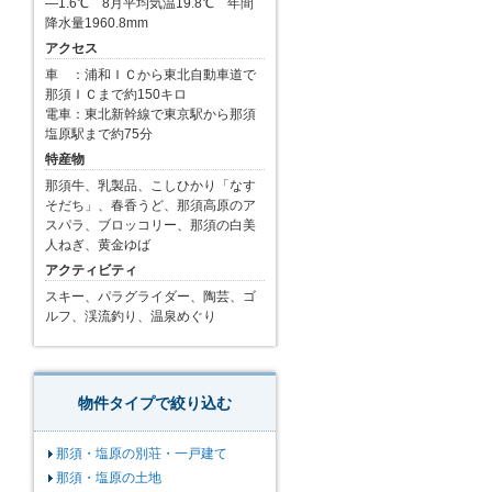
―1.6℃ 8月平均気温19.8℃ 年間
降水量1960.8mm
アクセス
車 ：浦和ＩＣから東北自動車道で
那須ＩＣまで約150キロ
電車：東北新幹線で東京駅から那須
塩原駅まで約75分
特産物
那須牛、乳製品、こしひかり「なす
そだち」、春香うど、那須高原のア
スパラ、ブロッコリー、那須の白美
人ねぎ、黄金ゆば
アクティビティ
スキー、パラグライダー、陶芸、ゴ
ルフ、渓流釣り、温泉めぐり
物件タイプで絞り込む
那須・塩原の別荘・一戸建て
那須・塩原の土地