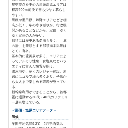
屋交差点を中心の那須高原エリアは
標高600ｍ前後で雪も少なく暮らし
やすい。
黒磯や黒田原、芦野エリアなどは標
高が低く、冬の寒さ穏やか。行政機
関があることなどから、定住・ゆく
ゆく定住の人が多い。
那須には歴史ある名湯も多く、「鹿
の湯」を筆頭とする那須湯本温泉は
とくに有名。
基本的に硫黄泉が多く、エリアによ
ってアルカリ性泉、食塩泉などバラ
エティに富んだ泉質が揃う。
御用地や、多くのレジャー施設、周
辺にはゴルフ場も多くあり、子供か
ら大人まで楽しめる環境が整ってい
る。
新幹線利用ができることから、首都
圏に通勤する30代・40代のファミリ
ー層も増えている。
＜那須・塩原エリアデータ＞
気候
年間平均気温9.3℃ 2月平均気温