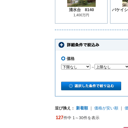
清水台 8140
バケイシ
1,400万円
価格
～
並び換え：
新着順
｜
価格が安い順
｜
127
件中 1～30件を表示