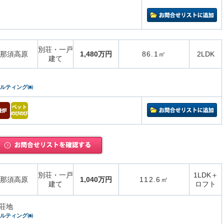
別荘・一戸
那須高原
1,480万円
86.1㎡
2LDK
建て
サルティング㈱
別荘・一戸
1LDK＋
那須高原
1,040万円
112.6㎡
建て
ロフト
荘地
サルティング㈱