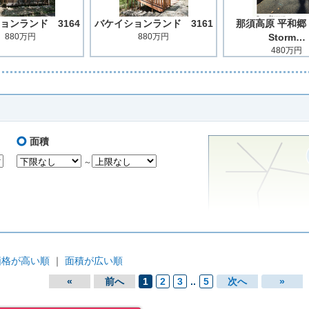
ョンランド 3164
バケイションランド 3161
那須高原 平和郷「
880万円
880万円
Storm…
480万円
面積
～
価格が高い順
｜
面積が広い順
«
前へ
1
2
3
..
5
次へ
»