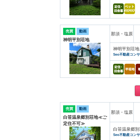
売買
動画
那須・塩原
神明平別荘地
神明平別荘地
Seo不動産コン
売買
動画
那須・塩原
白笹温泉郷別荘地≪ご
定住不可≫
白笹温泉郷別
Seo不動産コン