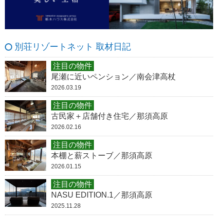
別荘リゾートネット 取材日記
注目の物件
尾瀬に近いペンション／南会津高杖
2026.03.19
注目の物件
古民家＋店舗付き住宅／那須高原
2026.02.16
注目の物件
本棚と薪ストーブ／那須高原
2026.01.15
注目の物件
NASU EDITION.1／那須高原
2025.11.28