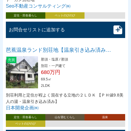
Seo不動産コンサルティング㈱
定住・田舎暮らし
ペットのびのび
お問合せリストに追加する
芭蕉温泉ランド別荘地【温泉引き込み済み…
那須・塩原 / 那須
売買
別荘・一戸建て
680万円
69.5㎡
2LDK
別荘利用と定住が程よく混在する立地の２ＬＤＫ 【ＰＨ値9.8美
人の湯・温泉引き込み済み】
日本開発企画㈱
定住・田舎暮らし
山を望むくらし
温泉
ペットのびのび