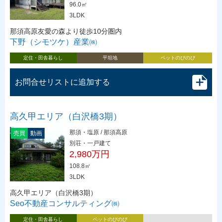
96.0㎡
3LDK
那須高原友愛の森より徒歩10分圏内
下野（シモツケ）産業㈱
定住・田舎暮らし
平坦地
ペットのびのび
お問合せリストに追加する
高久甲エリア（白沢橋3期）
那須・塩原 / 那須高原
売買
動画
別荘・一戸建て
2,980万円
108.8㎡
3LDK
高久甲エリア（白沢橋3期）
Seo不動産コンサルティング㈱
定住・田舎暮らし
ペットのびのび