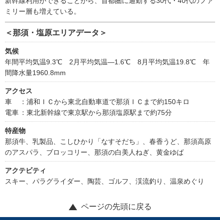
新幹線利用ができることから、首都圏に通勤する30代・40代のファ
ミリー層も増えている。
＜那須・塩原エリアデータ＞
気候
年間平均気温9.3℃ 2月平均気温―1.6℃ 8月平均気温19.8℃ 年
間降水量1960.8mm
アクセス
車
：浦和ＩＣから東北自動車道で那須ＩＣまで約150キロ
電車
：東北新幹線で東京駅から那須塩原駅まで約75分
特産物
那須牛、乳製品、こしひかり「なすそだち」、春香うど、那須高原
のアスパラ、ブロッコリー、那須の白美人ねぎ、黄金ゆば
アクテビティ
スキー、パラグライダー、陶芸、ゴルフ、渓流釣り、温泉めぐり
ページの先頭に戻る