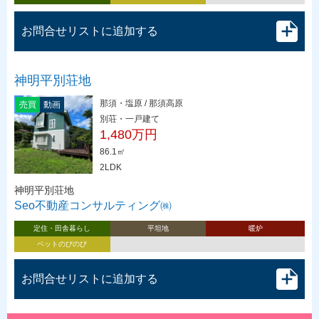
お問合せリストに追加する
神明平別荘地
那須・塩原 / 那須高原
売買
動画
別荘・一戸建て
1,480万円
86.1㎡
2LDK
神明平別荘地
Seo不動産コンサルティング㈱
定住・田舎暮らし
平坦地
暖炉
ペットのびのび
お問合せリストに追加する