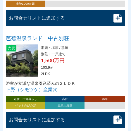
土地1000㎡超
お問合せリストに追加する
芭蕉温泉ランド 中古別荘
那須・塩原 / 那須
売買
別荘・一戸建て
1,500万円
103.9㎡
2LDK
浴室が立派な温泉引込済みの２ＬＤＫ
下野（シモツケ）産業㈱
定住・田舎暮らし
高台
温泉
ペットのびのび
温泉大浴場
お問合せリストに追加する