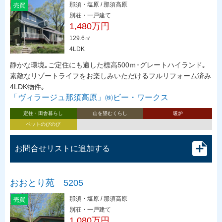
那須・塩原 / 那須高原
売買
別荘・一戸建て
1,480万円
129.6㎡
4LDK
静かな環境｡ご定住にも適した標高500ｍ･グレートハイランド｡
素敵なリゾートライフをお楽しみいただけるフルリフォーム済み
4LDK物件｡
「ヴィラージュ那須高原」㈱ビー・ワークス
定住・田舎暮らし
山を望むくらし
暖炉
ペットのびのび
お問合せリストに追加する
おおとり苑 5205
那須・塩原 / 那須高原
売買
別荘・一戸建て
1,080万円