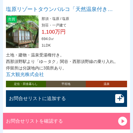
塩原リゾートタウンパルコ「天然温泉付き…
那須・塩原 / 塩原
売買
別荘・一戸建て
1,100万円
694.0㎡
1LDK
土地・建物・温泉受湯権付き。
西那須野駅より「ゆ～タク」関谷・西那須野線の乗り入れ。
停留所は分譲地内に3箇所あり。
五大観光株式会社
定住・田舎暮らし
平坦地
温泉
お問合せリストに追加する
お問合せリストを確認する