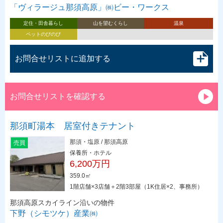
「ヴィラージュ那須高原」㈱ビー・ワークス
定住・田舎暮らし
山を望むくらし
温泉
ペットのびのび
お問合せリストに追加する
お問合せリストを確認する
那須町湯本 居室付きテナント
那須・塩原 / 那須高原
売買
保養所・ホテル
6,200万円
359.0㎡
1階店舗×3店舗＋2階3部屋（1K住居×2、事務所）
那須高原スカイライン沿いの物件
下野（シモツケ）産業㈱