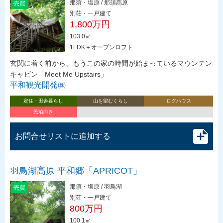
那須・塩原 / 那須高原
売買
別荘・一戸建て
1,800万円
103.0㎡
1LDK＋オープンロフト
玄関に着く前から、もうこの家の時間が始まっているマウンテン
キャビン「Meet Me Upstairs」
平和観光開発㈱
定住・田舎暮らし
山を望むくらし
ログハウス
民泊向き
お問合せリストに追加する
羽鳥湖高原 平和郷「APRICOT」
那須・塩原 / 羽鳥湖
売買
別荘・一戸建て
800万円
100.1㎡