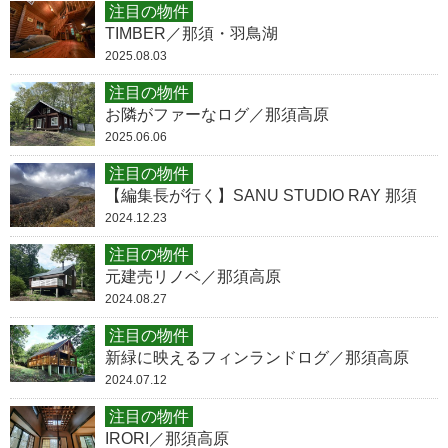
注目の物件
TIMBER／那須・羽鳥湖
2025.08.03
注目の物件
お隣がファーなログ／那須高原
2025.06.06
注目の物件
【編集長が行く】SANU STUDIO RAY 那須
2024.12.23
注目の物件
元建売リノベ／那須高原
2024.08.27
注目の物件
新緑に映えるフィンランドログ／那須高原
2024.07.12
注目の物件
IRORI／那須高原