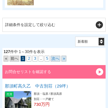
詳細条件を設定して絞り込む
127
件中 1～30件を表示
«
前へ
1
2
3
..
5
次へ
»
お問合せリストを確認する
那須町高久乙 中古別荘（29坪）
那須・塩原 / 那須高原
売買
別荘・一戸建て
730万円