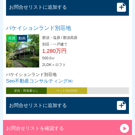
お問合せリストに追加する
バケイションランド別荘地
那須・塩原 / 那須高原
売買
動画
別荘・一戸建て
1,280万円
500.0㎡
2LDK＋ロフト
バケイションランド別荘地
Seo不動産コンサルティング㈱
定住・田舎暮らし
ペットのびのび
お問合せリストに追加する
お問合せリストを確認する