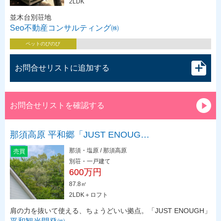
2LDK
並木台別荘地
Seo不動産コンサルティング㈱
ペットのびのび
お問合せリストに追加する
お問合せリストを確認する
那須高原 平和郷「JUST ENOUG…
那須・塩原 / 那須高原
売買
別荘・一戸建て
600万円
87.8㎡
2LDK＋ロフト
肩の力を抜いて使える、ちょうどいい拠点。「JUST ENOUGH」