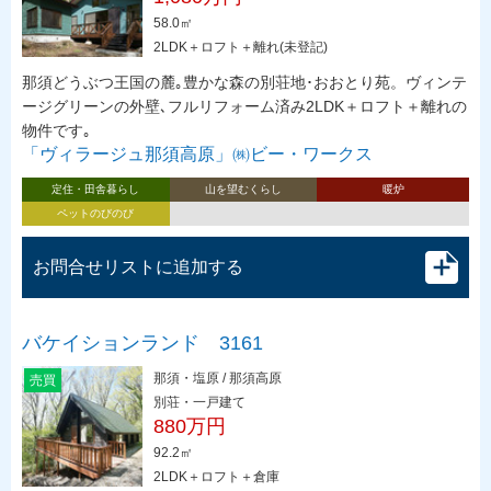
58.0㎡
2LDK＋ロフト＋離れ(未登記)
那須どうぶつ王国の麓｡豊かな森の別荘地･おおとり苑。ヴィンテ
ージグリーンの外壁､フルリフォーム済み2LDK＋ロフト＋離れの
物件です｡
「ヴィラージュ那須高原」㈱ビー・ワークス
定住・田舎暮らし
山を望むくらし
暖炉
ペットのびのび
お問合せリストに追加する
バケイションランド 3161
那須・塩原 / 那須高原
売買
別荘・一戸建て
880万円
92.2㎡
2LDK＋ロフト＋倉庫