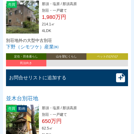
那須・塩原 / 那須高原
売買
別荘・一戸建て
1,980万円
214.1㎡
4LDK
別荘地外の大型中古別荘
下野（シモツケ）産業㈱
定住・田舎暮らし
山を望むくらし
ペットのびのび
民泊向き
お問合せリストに追加する
並木台別荘地
那須・塩原 / 那須高原
売買
動画
別荘・一戸建て
650万円
62.5㎡