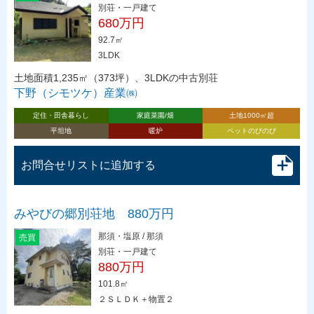
別荘・一戸建て
680万円
92.7㎡
3LDK
土地面積1,235㎡（373坪）、3LDKの中古別荘
下野（シモツケ）産業㈱
定住・田舎暮らし
家庭菜園/畑
土地1000㎡超
平坦地
暖炉
ペットのびのび
お問合せリストに追加する
みやびの郷別荘地 880万円
那須・塩原 / 那須
売買
別荘・一戸建て
880万円
101.8㎡
２ＳＬＤＫ＋物置２