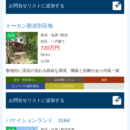
お問合せリストに追加する
トーカン那須別荘地
那須・塩原 / 那須
売買
別荘・一戸建て
720万円
58.8㎡
1LDK
敷地内に清流の流れる静寂な環境、隣家と距離があり内装一新
定住・田舎暮らし
山を望むくらし
温泉
ビューバス/露天風呂
ペットのびのび
お問合せリストに追加する
バケイションランド 3164
那須・塩原 / 那須高原