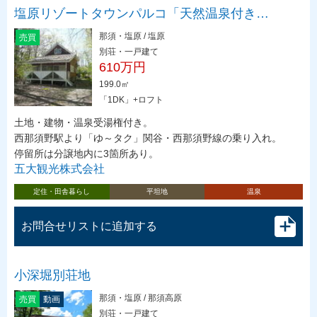
塩原リゾートタウンパルコ「天然温泉付き…
那須・塩原 / 塩原
売買
別荘・一戸建て
610万円
199.0㎡
「1DK」+ロフト
土地・建物・温泉受湯権付き。
西那須野駅より「ゆ～タク」関谷・西那須野線の乗り入れ。
停留所は分譲地内に3箇所あり。
五大観光株式会社
定住・田舎暮らし
平坦地
温泉
お問合せリストに追加する
小深堀別荘地
那須・塩原 / 那須高原
売買
動画
別荘・一戸建て