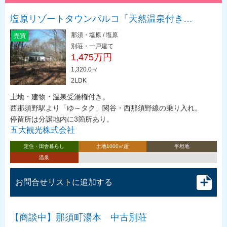
塩原リゾートタウンパルコ「天然温泉付き…
那須・塩原 / 塩原
売買
別荘・一戸建て
1,475万円
1,320.0㎡
2LDK
土地・建物・温泉受湯権付き。
西那須野駅より「ゆ～タク」関谷・西那須野線の乗り入れ。
停留所は分譲地内に3箇所あり。
五大観光株式会社
定住・田舎暮らし
土地1000㎡超
平坦地
温泉
お問合せリストに追加する
【商談中】那須町湯本 中古別荘