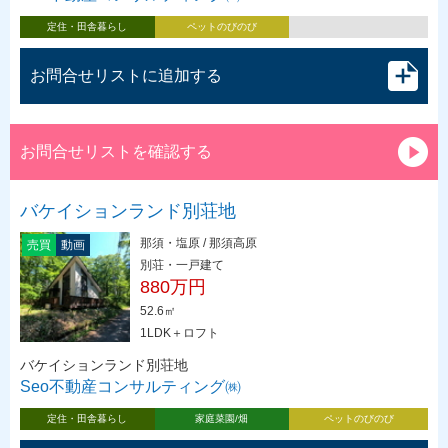
定住・田舎暮らし
ペットのびのび
お問合せリストに追加する
お問合せリストを確認する
バケイションランド別荘地
那須・塩原 / 那須高原
売買
動画
別荘・一戸建て
880万円
52.6㎡
1LDK＋ロフト
バケイションランド別荘地
Seo不動産コンサルティング㈱
定住・田舎暮らし
家庭菜園/畑
ペットのびのび