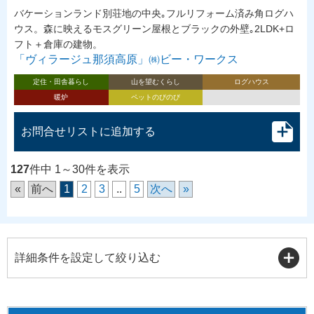
バケーションランド別荘地の中央｡フルリフォーム済み角ログハ
ウス。森に映えるモスグリーン屋根とブラックの外壁｡2LDK+ロ
フト＋倉庫の建物。
「ヴィラージュ那須高原」㈱ビー・ワークス
定住・田舎暮らし
山を望むくらし
ログハウス
暖炉
ペットのびのび
お問合せリストに追加する
127
件中 1～30件を表示
«
前へ
1
2
3
..
5
次へ
»
詳細条件を設定して絞り込む