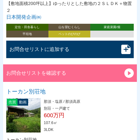
【敷地面積200坪以上】ゆったりとした敷地の２ＳＬＤＫ＋物置
２
日本開発企画㈱
定住・田舎暮らし
山を望むくらし
家庭菜園/畑
平坦地
ペットのびのび
お問合せリストに追加する
お問合せリストを確認する
トーカン別荘地
那須・塩原 / 那須高原
売買
動画
別荘・一戸建て
600万円
107.6㎡
3LDK
トーカン別荘地