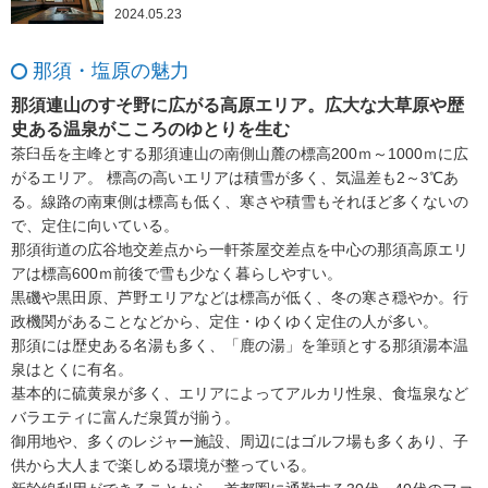
2024.05.23
那須・塩原の魅力
那須連山のすそ野に広がる高原エリア。広大な大草原や歴
史ある温泉がこころのゆとりを生む
茶臼岳を主峰とする那須連山の南側山麓の標高200ｍ～1000ｍに広
がるエリア。 標高の高いエリアは積雪が多く、気温差も2～3℃あ
る。線路の南東側は標高も低く、寒さや積雪もそれほど多くないの
で、定住に向いている。
那須街道の広谷地交差点から一軒茶屋交差点を中心の那須高原エリ
アは標高600ｍ前後で雪も少なく暮らしやすい。
黒磯や黒田原、芦野エリアなどは標高が低く、冬の寒さ穏やか。行
政機関があることなどから、定住・ゆくゆく定住の人が多い。
那須には歴史ある名湯も多く、「鹿の湯」を筆頭とする那須湯本温
泉はとくに有名。
基本的に硫黄泉が多く、エリアによってアルカリ性泉、食塩泉など
バラエティに富んだ泉質が揃う。
御用地や、多くのレジャー施設、周辺にはゴルフ場も多くあり、子
供から大人まで楽しめる環境が整っている。