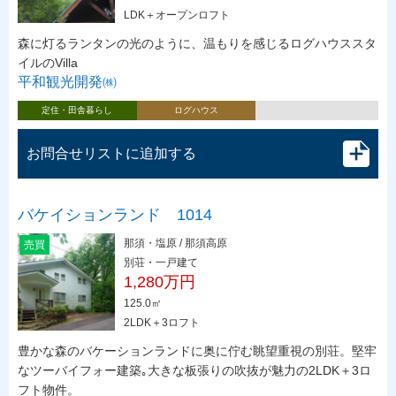
LDK＋オープンロフト
森に灯るランタンの光のように、温もりを感じるログハウススタ
イルのVilla
平和観光開発㈱
定住・田舎暮らし
ログハウス
お問合せリストに追加する
バケイションランド 1014
那須・塩原 / 那須高原
売買
別荘・一戸建て
1,280万円
125.0㎡
2LDK＋3ロフト
豊かな森のバケーションランドに奥に佇む眺望重視の別荘。堅牢
なツーバイフォー建築｡大きな板張りの吹抜が魅力の2LDK＋3ロ
フト物件。