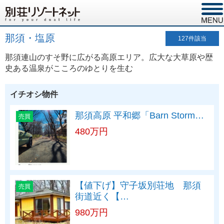
那須・塩原
127
件該当
那須連山のすそ野に広がる高原エリア。広大な大草原や歴
史ある温泉がこころのゆとりを生む
イチオシ物件
那須高原 平和郷「Barn Storm…
売買
480万円
【値下げ】守子坂別荘地 那須
売買
街道近く【…
980万円