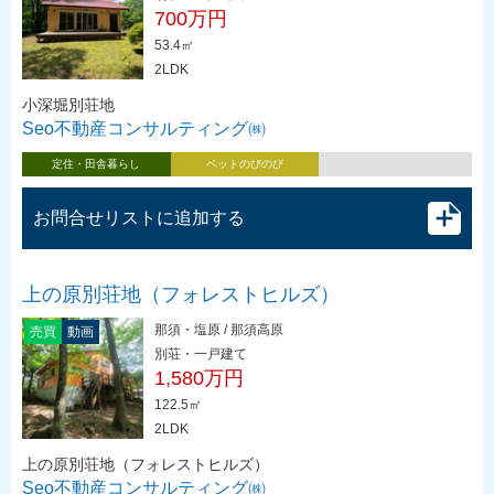
700万円
53.4㎡
2LDK
小深堀別荘地
Seo不動産コンサルティング㈱
定住・田舎暮らし
ペットのびのび
お問合せリストに追加する
上の原別荘地（フォレストヒルズ）
那須・塩原 / 那須高原
売買
動画
別荘・一戸建て
1,580万円
122.5㎡
2LDK
上の原別荘地（フォレストヒルズ）
Seo不動産コンサルティング㈱