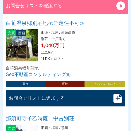
お問合せリストを確認する
白笹温泉郷別荘地≪ご定住不可≫
那須・塩原 / 那須高原
売買
動画
別荘・一戸建て
1,040万円
112.6㎡
1LDK＋ロフト
白笹温泉郷別荘地
Seo不動産コンサルティング㈱
高台
暖炉
ペットのびのび
お問合せリストに追加する
那須町寺子乙時庭 中古別荘
那須・塩原 / 那須
売買