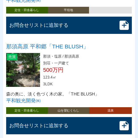
平和観光開発㈱
定住・田舎暮らし
平坦地
お問合せリストに追加する
那須高原 平和郷「THE BLUSH」
那須・塩原 / 那須高原
売買
別荘・一戸建て
500万円
123.4㎡
3LDK
森の奥に、淡く色づく木の家。「THE BLUSH」
平和観光開発㈱
定住・田舎暮らし
山を望むくらし
温泉
お問合せリストに追加する