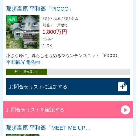
那須高原 平和郷「PICCO」
那須・塩原 / 那須高原
売買
別荘・一戸建て
1,800万円
56.9㎡
2LDK
小さな峰に、暮らしを収めるマウンテンユニット「PICCO」
平和観光開発㈱
定住・田舎暮らし
お問合せリストに追加する
お問合せリストを確認する
那須高原 平和郷「MEET ME UP…