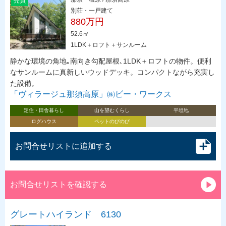
売買
別荘・一戸建て
880万円
52.6㎡
1LDK＋ロフト＋サンルーム
静かな環境の角地｡南向き勾配屋根､1LDK＋ロフトの物件。便利
なサンルームに真新しいウッドデッキ。コンパクトながら充実し
た設備。
「ヴィラージュ那須高原」㈱ビー・ワークス
定住・田舎暮らし
山を望むくらし
平坦地
ログハウス
ペットのびのび
お問合せリストに追加する
お問合せリストを確認する
グレートハイランド 6130