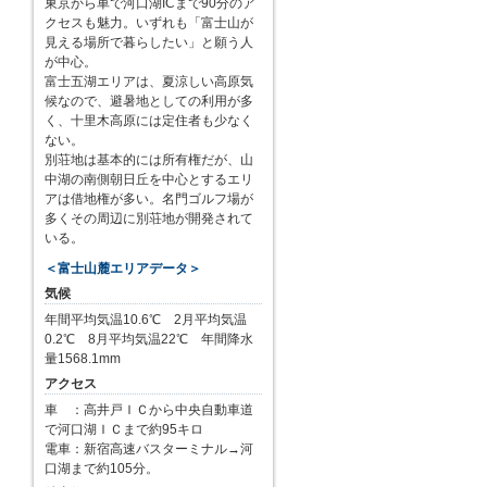
東京から車で河口湖ICまで90分のア
クセスも魅力。いずれも「富士山が
見える場所で暮らしたい」と願う人
が中心。
富士五湖エリアは、夏涼しい高原気
候なので、避暑地としての利用が多
く、十里木高原には定住者も少なく
ない。
別荘地は基本的には所有権だが、山
中湖の南側朝日丘を中心とするエリ
アは借地権が多い。名門ゴルフ場が
多くその周辺に別荘地が開発されて
いる。
＜富士山麓エリアデータ＞
気候
年間平均気温10.6℃ 2月平均気温
0.2℃ 8月平均気温22℃ 年間降水
量1568.1mm
アクセス
車 ：高井戸ＩＣから中央自動車道
で河口湖ＩＣまで約95キロ
電車：新宿高速バスターミナル→河
口湖まで約105分。