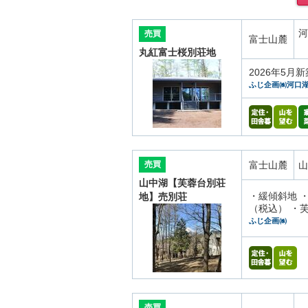
河
売買
富士山麓
丸紅富士桜別荘地
2026年5
ふじ企画㈱河口
売買
富士山麓
山
山中湖【芙蓉台別荘
・緩傾斜地 ・
地】売別荘
（税込） ・芙
ふじ企画㈱
売買