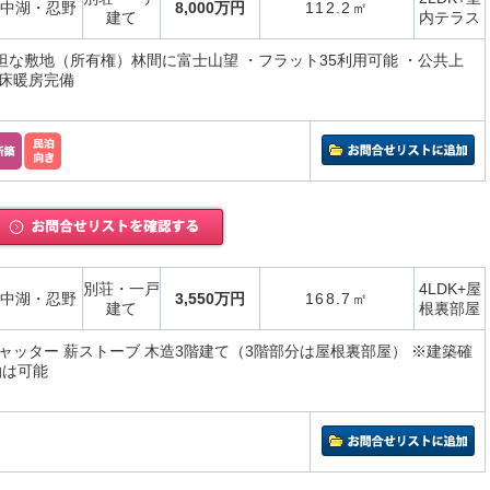
中湖・忍野
8,000万円
112.2㎡
建て
内テラス
平坦な敷地（所有権）林間に富士山望 ・フラット35利用可能 ・公共上
床暖房完備
別荘・一戸
4LDK+屋
中湖・忍野
3,550万円
168.7㎡
建て
根裏部屋
ャッター 薪ストーブ 木造3階建て（3階部分は屋根裏部屋） ※建築確
泊は可能