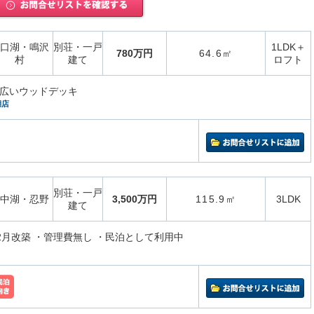
口湖・鳴沢
別荘・一戸
1LDK＋
780万円
64.6㎡
村
建て
ロフト
る広いウッドデッキ
湖店
別荘・一戸
中湖・忍野
3,500万円
115.9㎡
3LDK
建て
12月改築 ・管理費無し ・民泊として利用中