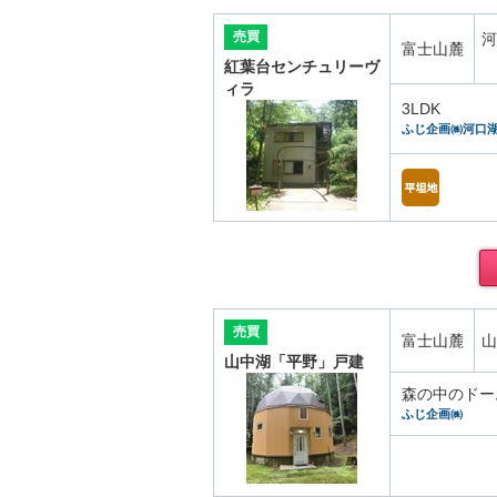
売買
河
富士山麓
紅葉台センチュリーヴ
ィラ
3LDK
ふじ企画㈱河口
売買
富士山麓
山
山中湖「平野」戸建
森の中のドー
ふじ企画㈱