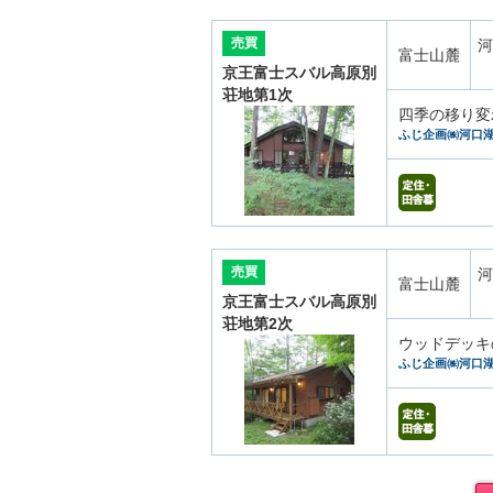
売買
河
富士山麓
京王富士スバル高原別
荘地第1次
四季の移り変
ふじ企画㈱河口
売買
河
富士山麓
京王富士スバル高原別
荘地第2次
ウッドデッキ
ふじ企画㈱河口