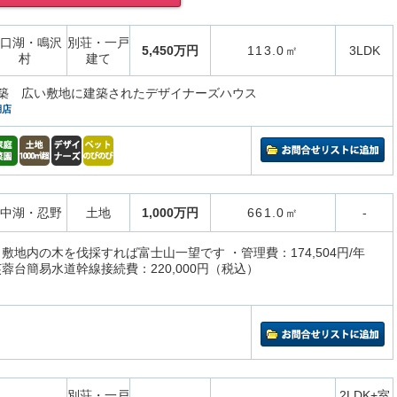
口湖・鳴沢
別荘・一戸
5,450万円
113.0㎡
3LDK
村
建て
月新築 広い敷地に建築されたデザイナーズハウス
湖店
中湖・忍野
土地
1,000万円
661.0㎡
-
敷地内の木を伐採すれば富士山一望です ・管理費：174,504円/年
蓉台簡易水道幹線接続費：220,000円（税込）
別荘・一戸
2LDK+室