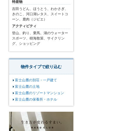
特産物
吉田うどん、ほうとう、わかさぎ、
きのこ、河口湖レタス、スイートコ
ーン、鹿肉（ジビエ）
アクティビティ
登山、釣り、乗馬、湖のウォーター
スポーツ、樹海散策、サイクリン
グ、ショッピング
物件タイプで絞り込む
富士山麓の別荘・一戸建て
富士山麓の土地
富士山麓のリゾートマンション
富士山麓の保養所・ホテル