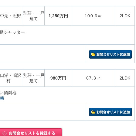
別荘・一戸
中湖・忍野
1,250万円
100.6㎡
2LDK
建て
動シャッター
口湖・鳴沢
別荘・一戸
980万円
67.3㎡
2LDK
村
建て
い傾斜地
湖店