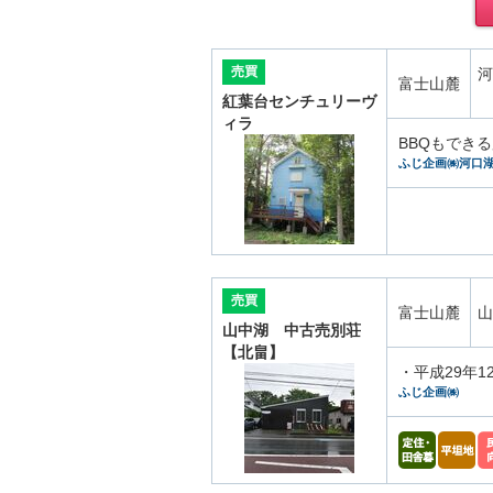
売買
河
富士山麓
紅葉台センチュリーヴ
ィラ
BBQもでき
ふじ企画㈱河口
売買
富士山麓
山
山中湖 中古売別荘
【北畠】
・平成29年
ふじ企画㈱