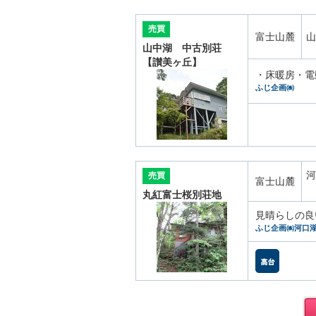
売買
富士山麓
山
山中湖 中古別荘
【讃美ヶ丘】
・床暖房・電
ふじ企画㈱
河
売買
富士山麓
丸紅富士桜別荘地
見晴らしの良
ふじ企画㈱河口