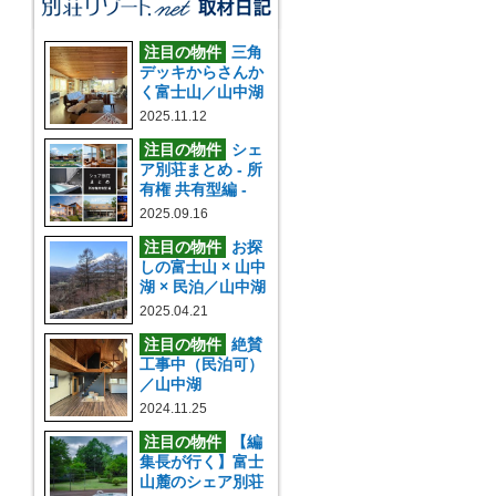
注目の物件
三角
デッキからさんか
く富士山／山中湖
2025.11.12
注目の物件
シェ
ア別荘まとめ - 所
有権 共有型編 -
2025.09.16
注目の物件
お探
しの富士山 × 山中
湖 × 民泊／山中湖
2025.04.21
注目の物件
絶賛
工事中（民泊可）
／山中湖
2024.11.25
注目の物件
【編
集長が行く】富士
山麓のシェア別荘