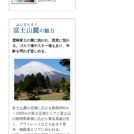
2024.04.15
霊峰富士の麓に抱かれ、恩恵に預か
る。ゴルフ場やスキー場もあり、年
齢を問わず楽しめる。
富士山麓の北側に広がる標高800ｍ
～1000ｍの富士五湖エリアと富士山
の静岡県東側に広がり東名高速が近
く、アウトレットなどもある十里
木・御殿場エリアに分かれる。