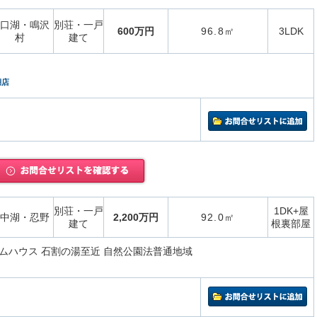
口湖・鳴沢
別荘・一戸
600万円
96.8㎡
3LDK
村
建て
湖店
別荘・一戸
1DK+屋
中湖・忍野
2,200万円
92.0㎡
建て
根裏部屋
ムハウス 石割の湯至近 自然公園法普通地域