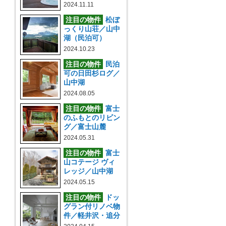
2024.11.11
注目の物件
松ぼ
っくり山荘／山中
湖（民泊可）
2024.10.23
注目の物件
民泊
可の日田杉ログ／
山中湖
2024.08.05
注目の物件
富士
のふもとのリビン
グ／富士山麓
2024.05.31
注目の物件
富士
山コテージ ヴィ
レッジ／山中湖
2024.05.15
注目の物件
ドッ
グラン付リノベ物
件／軽井沢・追分