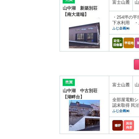
富士山麓
山
山中湖 新築別荘
【南大道端】
・254坪の
下水利用 ・
ふじ企画㈱
売買
富士山麓
山
山中湖 中古別荘
【湖畔台】
全部屋電動シ
認未取得 民
ふじ企画㈱