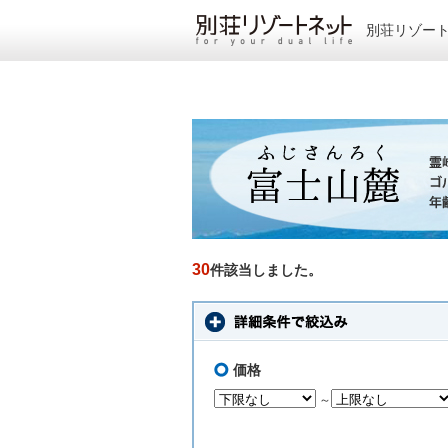
別荘リゾー
30
件該当しました。
価格
～