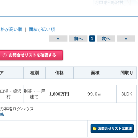
価格が高い順
｜
面積が広い順
«
前へ
1
次へ
»
ア
種別
価格
面積
間取り
口湖・鳴沢
別荘・一戸
1,800万円
99.0㎡
3LDK
村
建て
の本格ログハウス
湖店