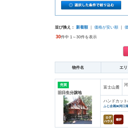
並び換え：
新着順
｜
価格が安い順
｜
30
件中 1～30件を表示
物件名
エリ
河
売買
富士山麓
旧日生分譲地
ハンドカット
ふじ企画㈱河口