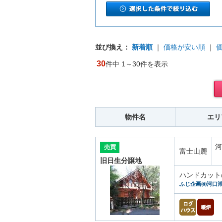
並び換え：
新着順
｜
価格が安い順
｜
30
件中 1～30件を表示
物件名
エリ
河
売買
富士山麓
旧日生分譲地
ハンドカット
ふじ企画㈱河口