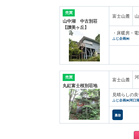
売買
富士山麓
山
山中湖 中古別荘
【讃美ヶ丘】
・床暖房・電
ふじ企画㈱
河
売買
富士山麓
丸紅富士桜別荘地
見晴らしの良
ふじ企画㈱河口