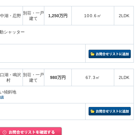
別荘・一戸
中湖・忍野
1,250万円
100.6㎡
2LDK
建て
動シャッター
口湖・鳴沢
別荘・一戸
980万円
67.3㎡
2LDK
村
建て
い傾斜地
湖店