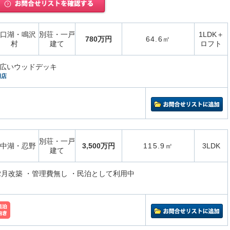
口湖・鳴沢
別荘・一戸
1LDK＋
780万円
64.6㎡
村
建て
ロフト
る広いウッドデッキ
湖店
別荘・一戸
中湖・忍野
3,500万円
115.9㎡
3LDK
建て
12月改築 ・管理費無し ・民泊として利用中