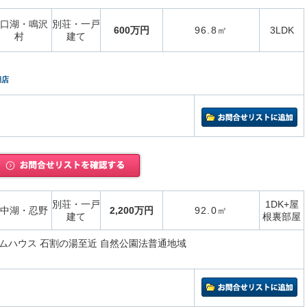
口湖・鳴沢
別荘・一戸
600万円
96.8㎡
3LDK
村
建て
湖店
別荘・一戸
1DK+屋
中湖・忍野
2,200万円
92.0㎡
建て
根裏部屋
ムハウス 石割の湯至近 自然公園法普通地域