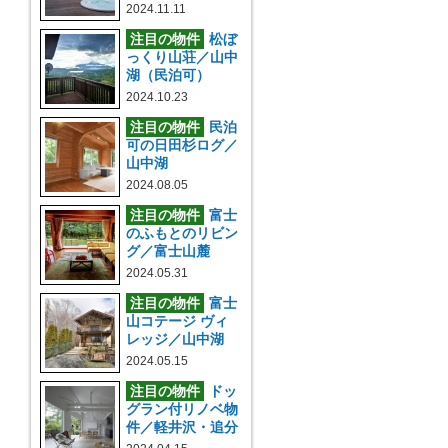
2024.11.11
注目の物件
松ぼ
っくり山荘／山中
湖（民泊可）
2024.10.23
注目の物件
民泊
可の日田杉ログ／
山中湖
2024.08.05
注目の物件
富士
のふもとのリビン
グ／富士山麓
2024.05.31
注目の物件
富士
山コテージ ヴィ
レッジ／山中湖
2024.05.15
注目の物件
ドッ
グラン付リノベ物
件／軽井沢・追分