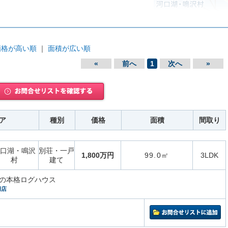
価格が高い順
｜
面積が広い順
«
前へ
1
次へ
»
ア
種別
価格
面積
間取り
口湖・鳴沢
別荘・一戸
1,800万円
99.0㎡
3LDK
村
建て
の本格ログハウス
湖店