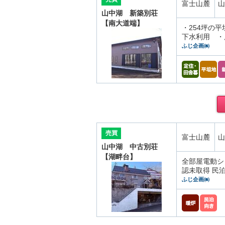
富士山麓
山
山中湖 新築別荘
【南大道端】
・254坪の
下水利用 ・
ふじ企画㈱
売買
富士山麓
山
山中湖 中古別荘
【湖畔台】
全部屋電動シ
認未取得 民
ふじ企画㈱