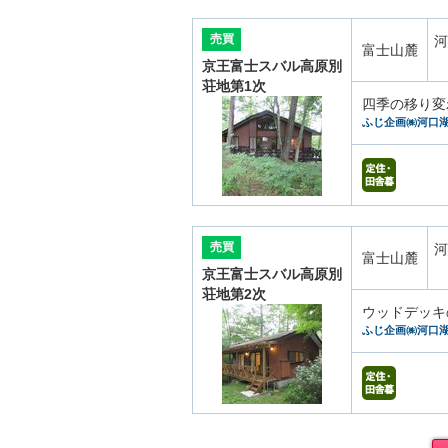
売買
河
富士山麓
京王富士スバル高原別
荘地第1次
四季の移り変
ふじ企画㈱河口
売買
河
富士山麓
京王富士スバル高原別
荘地第2次
ウッドデッキ
ふじ企画㈱河口