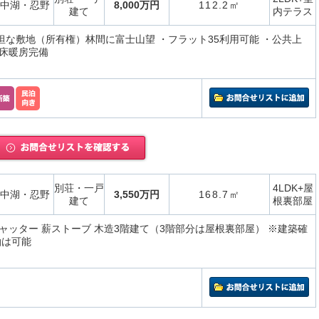
中湖・忍野
8,000万円
112.2㎡
建て
内テラス
平坦な敷地（所有権）林間に富士山望 ・フラット35利用可能 ・公共上
床暖房完備
別荘・一戸
4LDK+屋
中湖・忍野
3,550万円
168.7㎡
建て
根裏部屋
ャッター 薪ストーブ 木造3階建て（3階部分は屋根裏部屋） ※建築確
泊は可能