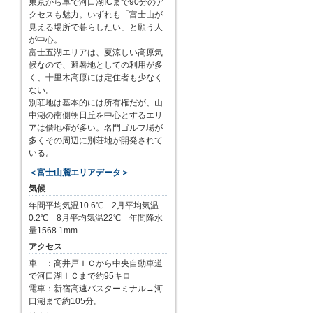
東京から車で河口湖ICまで90分のア
クセスも魅力。いずれも「富士山が
見える場所で暮らしたい」と願う人
が中心。
富士五湖エリアは、夏涼しい高原気
候なので、避暑地としての利用が多
く、十里木高原には定住者も少なく
ない。
別荘地は基本的には所有権だが、山
中湖の南側朝日丘を中心とするエリ
アは借地権が多い。名門ゴルフ場が
多くその周辺に別荘地が開発されて
いる。
＜富士山麓エリアデータ＞
気候
年間平均気温10.6℃ 2月平均気温
0.2℃ 8月平均気温22℃ 年間降水
量1568.1mm
アクセス
車 ：高井戸ＩＣから中央自動車道
で河口湖ＩＣまで約95キロ
電車：新宿高速バスターミナル→河
口湖まで約105分。