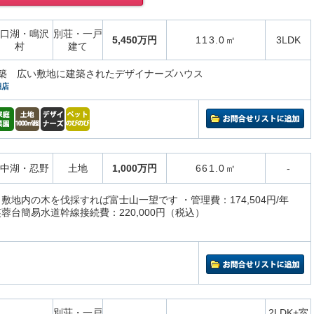
口湖・鳴沢
別荘・一戸
5,450万円
113.0㎡
3LDK
村
建て
月新築 広い敷地に建築されたデザイナーズハウス
湖店
中湖・忍野
土地
1,000万円
661.0㎡
-
敷地内の木を伐採すれば富士山一望です ・管理費：174,504円/年
蓉台簡易水道幹線接続費：220,000円（税込）
別荘・一戸
2LDK+室