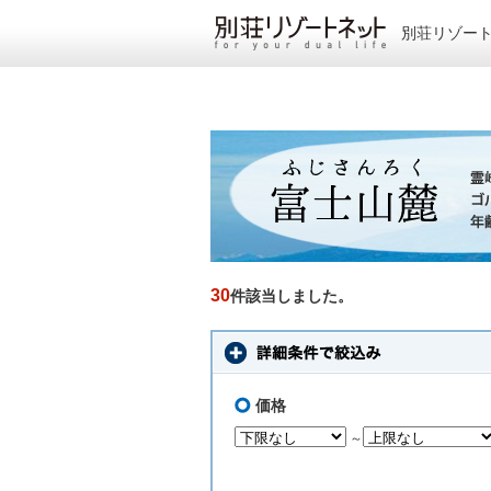
別荘リゾー
30
件該当しました。
価格
～