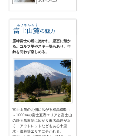
2024.04.15
霊峰富士の麓に抱かれ、恩恵に預か
る。ゴルフ場やスキー場もあり、年
齢を問わず楽しめる。
富士山麓の北側に広がる標高800ｍ
～1000ｍの富士五湖エリアと富士山
の静岡県東側に広がり東名高速が近
く、アウトレットなどもある十里
木・御殿場エリアに分かれる。