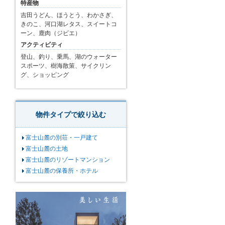
特産物
吉田うどん、ほうとう、わかさぎ、
きのこ、河口湖レタス、スイートコ
ーン、鹿肉（ジビエ）
アクティビティ
登山、釣り、乗馬、湖のウォーター
スポーツ、樹海散策、サイクリン
グ、ショッピング
物件タイプで絞り込む
富士山麓の別荘・一戸建て
富士山麓の土地
富士山麓のリゾートマンション
富士山麓の保養所・ホテル