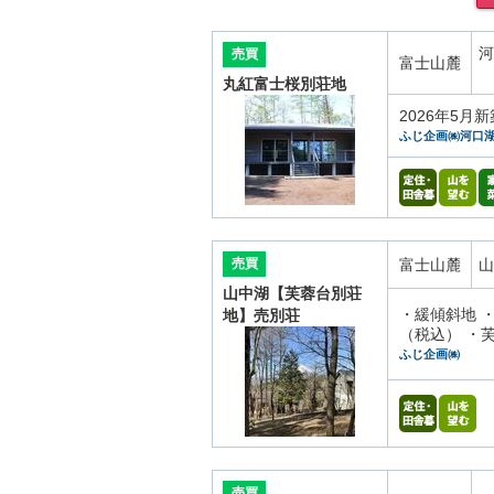
河
売買
富士山麓
丸紅富士桜別荘地
2026年5
ふじ企画㈱河口
売買
富士山麓
山
山中湖【芙蓉台別荘
・緩傾斜地 ・
地】売別荘
（税込） ・芙
ふじ企画㈱
売買