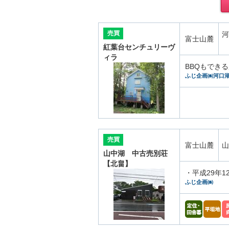
売買
河
富士山麓
紅葉台センチュリーヴ
ィラ
BBQもでき
ふじ企画㈱河口
売買
富士山麓
山
山中湖 中古売別荘
【北畠】
・平成29年
ふじ企画㈱