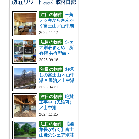
注目の物件
三角
デッキからさんか
く富士山／山中湖
2025.11.12
注目の物件
シェ
ア別荘まとめ - 所
有権 共有型編 -
2025.09.16
注目の物件
お探
しの富士山 × 山中
湖 × 民泊／山中湖
2025.04.21
注目の物件
絶賛
工事中（民泊可）
／山中湖
2024.11.25
注目の物件
【編
集長が行く】富士
山麓のシェア別荘