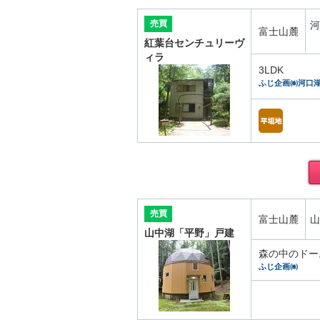
売買
河
富士山麓
紅葉台センチュリーヴ
ィラ
3LDK
ふじ企画㈱河口
売買
富士山麓
山
山中湖「平野」戸建
森の中のドー
ふじ企画㈱