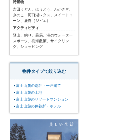
特産物
吉田うどん、ほうとう、わかさぎ、
きのこ、河口湖レタス、スイートコ
ーン、鹿肉（ジビエ）
アクティビティ
登山、釣り、乗馬、湖のウォーター
スポーツ、樹海散策、サイクリン
グ、ショッピング
物件タイプで絞り込む
富士山麓の別荘・一戸建て
富士山麓の土地
富士山麓のリゾートマンション
富士山麓の保養所・ホテル