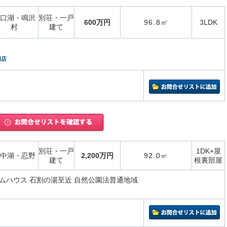
口湖・鳴沢
別荘・一戸
600万円
96.8㎡
3LDK
村
建て
湖店
別荘・一戸
1DK+屋
中湖・忍野
2,200万円
92.0㎡
建て
根裏部屋
ムハウス 石割の湯至近 自然公園法普通地域