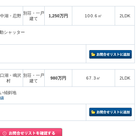
別荘・一戸
中湖・忍野
1,250万円
100.6㎡
2LDK
建て
動シャッター
口湖・鳴沢
別荘・一戸
980万円
67.3㎡
2LDK
村
建て
い傾斜地
湖店