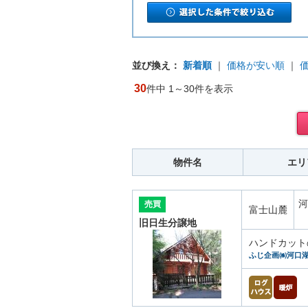
並び換え：
新着順
｜
価格が安い順
｜
30
件中 1～30件を表示
物件名
エリ
河
売買
富士山麓
旧日生分譲地
ハンドカット
ふじ企画㈱河口