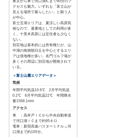
東京から車で河口湖ICまで90分のア
クセスも魅力。いずれも「富士山が
見える場所で暮らしたい」と願う人
が中心。
富士五湖エリアは、夏涼しい高原気
候なので、避暑地としての利用が多
く、十里木高原には定住者も少なく
ない。
別荘地は基本的には所有権だが、山
中湖の南側朝日丘を中心とするエリ
アは借地権が多い。名門ゴルフ場が
多くその周辺に別荘地が開発されて
いる。
＜富士山麓エリアデータ＞
気候
年間平均気温10.6℃ 2月平均気温
0.2℃ 8月平均気温22℃ 年間降水
量1568.1mm
アクセス
車 ：高井戸ＩＣから中央自動車道
で河口湖ＩＣまで約95キロ
電車：新宿高速バスターミナル→河
口湖まで約105分。