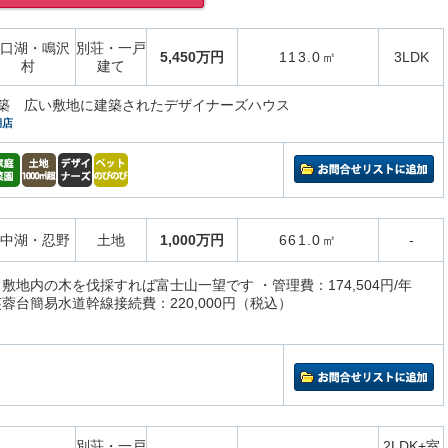
口湖・鳴沢
別荘・一戸
5,450万円
113.0㎡
3LDK
村
建て
月新築 広い敷地に建築されたデザイナーズハウス
湖店
中湖・忍野
土地
1,000万円
661.0㎡
-
敷地内の木を伐採すれば富士山一望です ・管理費：174,504円/年
蓉台簡易水道幹線接続費：220,000円（税込）
別荘・一戸
2LDK+室