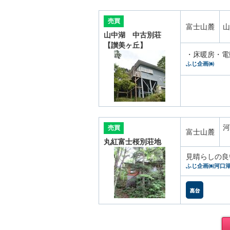
売買
富士山麓
山
山中湖 中古別荘
【讃美ヶ丘】
・床暖房・電
ふじ企画㈱
河
売買
富士山麓
丸紅富士桜別荘地
見晴らしの良
ふじ企画㈱河口