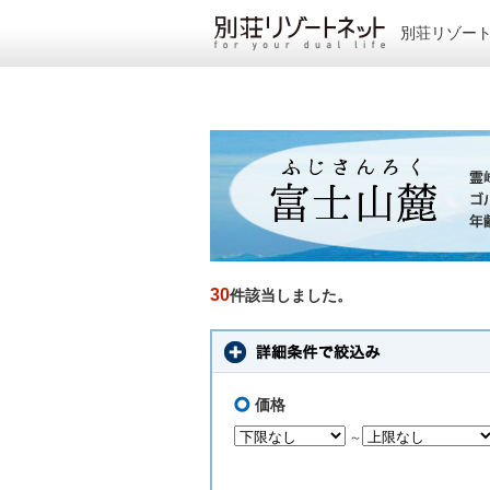
別荘リゾー
30
件該当しました。
価格
～