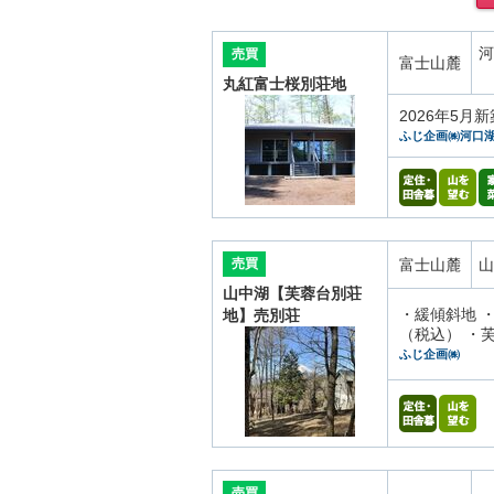
河
売買
富士山麓
丸紅富士桜別荘地
2026年5
ふじ企画㈱河口
売買
富士山麓
山
山中湖【芙蓉台別荘
・緩傾斜地 ・
地】売別荘
（税込） ・芙
ふじ企画㈱
売買