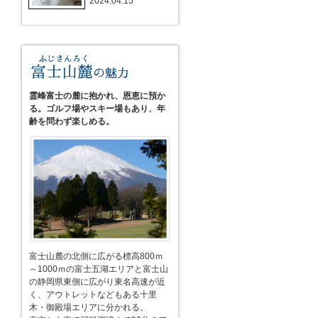
2024.04.15
霊峰富士の麓に抱かれ、恩恵に預か
る。ゴルフ場やスキー場もあり、年
齢を問わず楽しめる。
富士山麓の北側に広がる標高800ｍ
～1000ｍの富士五湖エリアと富士山
の静岡県東側に広がり東名高速が近
く、アウトレットなどもある十里
木・御殿場エリアに分かれる。