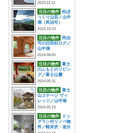
2024.11.11
注目の物件
松ぼ
っくり山荘／山中
湖（民泊可）
2024.10.23
注目の物件
民泊
可の日田杉ログ／
山中湖
2024.08.05
注目の物件
富士
のふもとのリビン
グ／富士山麓
2024.05.31
注目の物件
富士
山コテージ ヴィ
レッジ／山中湖
2024.05.15
注目の物件
ドッ
グラン付リノベ物
件／軽井沢・追分