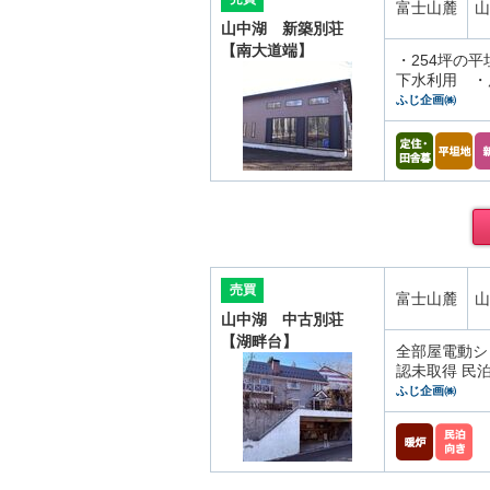
富士山麓
山
山中湖 新築別荘
【南大道端】
・254坪の
下水利用 ・
ふじ企画㈱
売買
富士山麓
山
山中湖 中古別荘
【湖畔台】
全部屋電動シ
認未取得 民
ふじ企画㈱