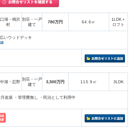
口湖・鳴沢
別荘・一戸
1LDK＋
780万円
64.6㎡
村
建て
ロフト
る広いウッドデッキ
湖店
別荘・一戸
中湖・忍野
3,500万円
115.9㎡
3LDK
建て
12月改築 ・管理費無し ・民泊として利用中