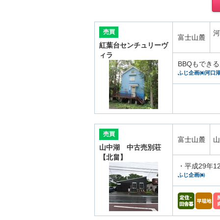
売買
河
富士山麓
紅葉台センチュリーヴ
ィラ
BBQもでき
ふじ企画㈱河口
売買
富士山麓
山
山中湖 中古売別荘
【北畠】
・平成29年
ふじ企画㈱