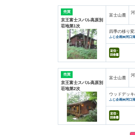
売買
河
富士山麓
京王富士スバル高原別
荘地第1次
四季の移り変
ふじ企画㈱河口
売買
河
富士山麓
京王富士スバル高原別
荘地第2次
ウッドデッキ
ふじ企画㈱河口