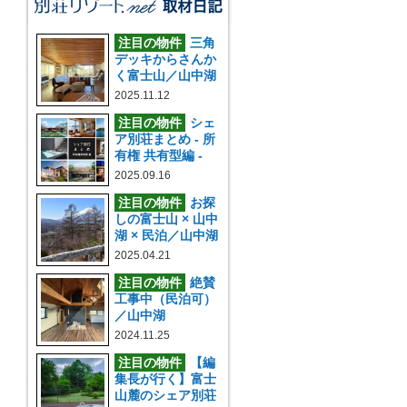
注目の物件
三角
デッキからさんか
く富士山／山中湖
2025.11.12
注目の物件
シェ
ア別荘まとめ - 所
有権 共有型編 -
2025.09.16
注目の物件
お探
しの富士山 × 山中
湖 × 民泊／山中湖
2025.04.21
注目の物件
絶賛
工事中（民泊可）
／山中湖
2024.11.25
注目の物件
【編
集長が行く】富士
山麓のシェア別荘