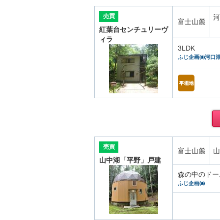
売買
河
富士山麓
紅葉台センチュリーヴ
ィラ
3LDK
ふじ企画㈱河口
売買
富士山麓
山
山中湖「平野」戸建
森の中のドー
ふじ企画㈱