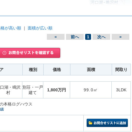
価格が高い順
｜
面積が広い順
«
前へ
1
次へ
»
ア
種別
価格
面積
間取り
口湖・鳴沢
別荘・一戸
1,800万円
99.0㎡
3LDK
村
建て
の本格ログハウス
湖店