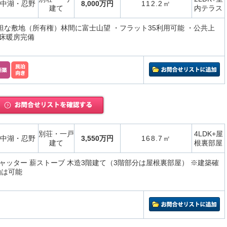
中湖・忍野
8,000万円
112.2㎡
建て
内テラス
平坦な敷地（所有権）林間に富士山望 ・フラット35利用可能 ・公共上
床暖房完備
別荘・一戸
4LDK+屋
中湖・忍野
3,550万円
168.7㎡
建て
根裏部屋
ャッター 薪ストーブ 木造3階建て（3階部分は屋根裏部屋） ※建築確
泊は可能