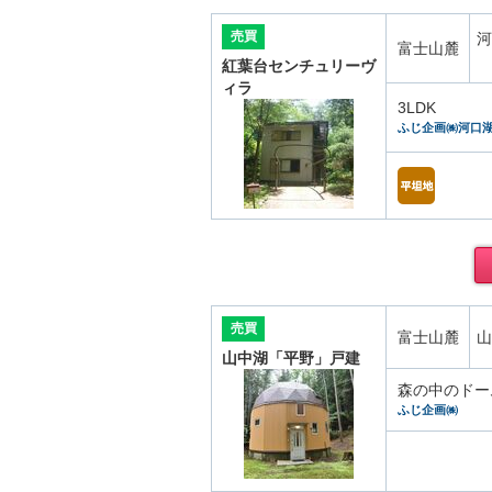
売買
河
富士山麓
紅葉台センチュリーヴ
ィラ
3LDK
ふじ企画㈱河口
売買
富士山麓
山
山中湖「平野」戸建
森の中のドー
ふじ企画㈱