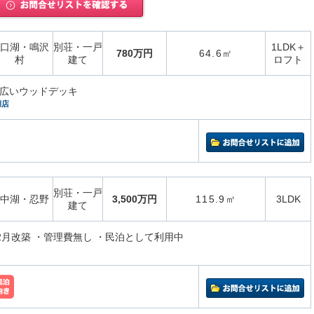
口湖・鳴沢
別荘・一戸
1LDK＋
780万円
64.6㎡
村
建て
ロフト
る広いウッドデッキ
湖店
別荘・一戸
中湖・忍野
3,500万円
115.9㎡
3LDK
建て
12月改築 ・管理費無し ・民泊として利用中