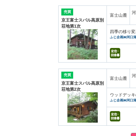
売買
河
富士山麓
京王富士スバル高原別
荘地第1次
四季の移り変
ふじ企画㈱河口
売買
河
富士山麓
京王富士スバル高原別
荘地第2次
ウッドデッキ
ふじ企画㈱河口