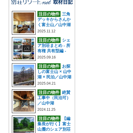
注目の物件
三角
デッキからさんか
く富士山／山中湖
2025.11.12
注目の物件
シェ
ア別荘まとめ - 所
有権 共有型編 -
2025.09.16
注目の物件
お探
しの富士山 × 山中
湖 × 民泊／山中湖
2025.04.21
注目の物件
絶賛
工事中（民泊可）
／山中湖
2024.11.25
注目の物件
【編
集長が行く】富士
山麓のシェア別荘