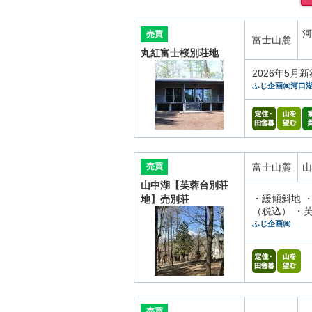
河
売買
富士山麓
丸紅富士桜別荘地
2026年5
ふじ企画㈱河口
売買
富士山麓
山
山中湖【芙蓉台別荘
・緩傾斜地 ・
地】売別荘
（税込） ・芙
ふじ企画㈱
売買