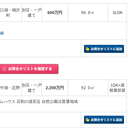
口湖・鳴沢
別荘・一戸
600万円
96.8㎡
3LDK
村
建て
湖店
別荘・一戸
1DK+屋
中湖・忍野
2,200万円
92.0㎡
建て
根裏部屋
ムハウス 石割の湯至近 自然公園法普通地域