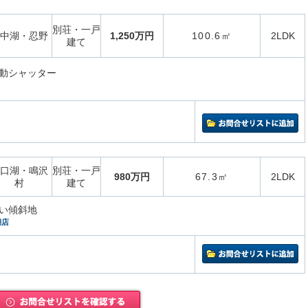
別荘・一戸
中湖・忍野
1,250万円
100.6㎡
2LDK
建て
動シャッター
口湖・鳴沢
別荘・一戸
980万円
67.3㎡
2LDK
村
建て
い傾斜地
湖店