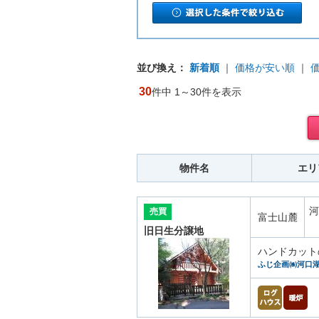
並び換え：
新着順
｜
価格が安い順
｜
30
件中 1～30件を表示
物件名
エリ
河
売買
富士山麓
旧日生分譲地
ハンドカット
ふじ企画㈱河口