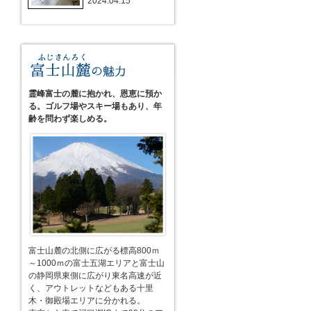
2024.04.15
霊峰富士の麓に抱かれ、恩恵に預か
る。ゴルフ場やスキー場もあり、年
齢を問わず楽しめる。
富士山麓の北側に広がる標高800ｍ
～1000ｍの富士五湖エリアと富士山
の静岡県東側に広がり東名高速が近
く、アウトレットなどもある十里
木・御殿場エリアに分かれる。