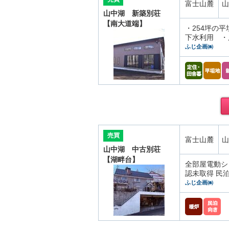
富士山麓
山
山中湖 新築別荘
【南大道端】
・254坪の
下水利用 ・
ふじ企画㈱
売買
富士山麓
山
山中湖 中古別荘
【湖畔台】
全部屋電動シ
認未取得 民
ふじ企画㈱