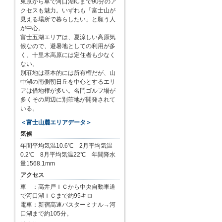
東京から車で河口湖ICまで90分のア
クセスも魅力。いずれも「富士山が
見える場所で暮らしたい」と願う人
が中心。
富士五湖エリアは、夏涼しい高原気
候なので、避暑地としての利用が多
く、十里木高原には定住者も少なく
ない。
別荘地は基本的には所有権だが、山
中湖の南側朝日丘を中心とするエリ
アは借地権が多い。名門ゴルフ場が
多くその周辺に別荘地が開発されて
いる。
＜富士山麓エリアデータ＞
気候
年間平均気温10.6℃ 2月平均気温
0.2℃ 8月平均気温22℃ 年間降水
量1568.1mm
アクセス
車 ：高井戸ＩＣから中央自動車道
で河口湖ＩＣまで約95キロ
電車：新宿高速バスターミナル→河
口湖まで約105分。