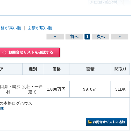
価格が高い順
｜
面積が広い順
«
前へ
1
次へ
»
ア
種別
価格
面積
間取り
口湖・鳴沢
別荘・一戸
1,800万円
99.0㎡
3LDK
村
建て
の本格ログハウス
湖店