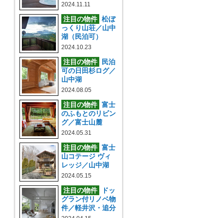
2024.11.11
注目の物件
松ぼ
っくり山荘／山中
湖（民泊可）
2024.10.23
注目の物件
民泊
可の日田杉ログ／
山中湖
2024.08.05
注目の物件
富士
のふもとのリビン
グ／富士山麓
2024.05.31
注目の物件
富士
山コテージ ヴィ
レッジ／山中湖
2024.05.15
注目の物件
ドッ
グラン付リノベ物
件／軽井沢・追分