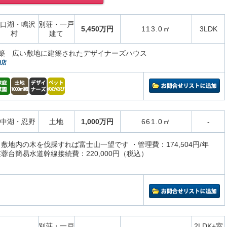
口湖・鳴沢
別荘・一戸
5,450万円
113.0㎡
3LDK
村
建て
月新築 広い敷地に建築されたデザイナーズハウス
湖店
中湖・忍野
土地
1,000万円
661.0㎡
-
敷地内の木を伐採すれば富士山一望です ・管理費：174,504円/年
蓉台簡易水道幹線接続費：220,000円（税込）
別荘・一戸
2LDK+室