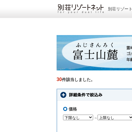
別荘リゾー
30
件該当しました。
価格
～