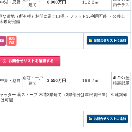
中湖・忍野
8,000万円
112.2㎡
建て
内テラス
平坦な敷地（所有権）林間に富士山望 ・フラット35利用可能 ・公共上
床暖房完備
別荘・一戸
4LDK+屋
中湖・忍野
3,550万円
168.7㎡
建て
根裏部屋
ャッター 薪ストーブ 木造3階建て（3階部分は屋根裏部屋） ※建築確
泊は可能