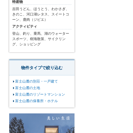
特産物
吉田うどん、ほうとう、わかさぎ、
きのこ、河口湖レタス、スイートコ
ーン、鹿肉（ジビエ）
アクティビティ
登山、釣り、乗馬、湖のウォーター
スポーツ、樹海散策、サイクリン
グ、ショッピング
物件タイプで絞り込む
富士山麓の別荘・一戸建て
富士山麓の土地
富士山麓のリゾートマンション
富士山麓の保養所・ホテル