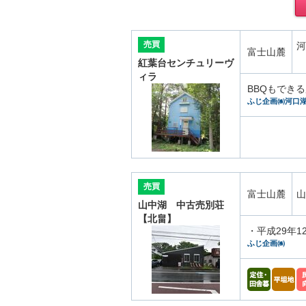
売買
河
富士山麓
紅葉台センチュリーヴ
ィラ
BBQもでき
ふじ企画㈱河口
売買
富士山麓
山
山中湖 中古売別荘
【北畠】
・平成29年
ふじ企画㈱