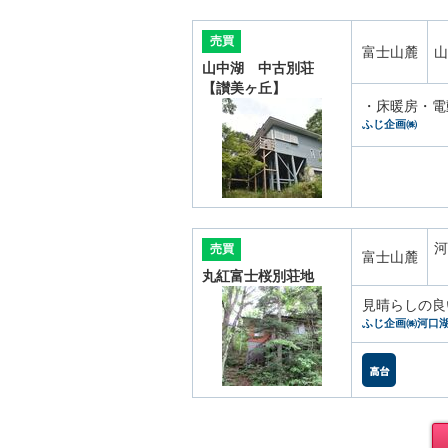
売買
富士山麓
山
山中湖 中古別荘
【讃美ヶ丘】
・床暖房・電
ふじ企画㈱
河
売買
富士山麓
丸紅富士桜別荘地
見晴らしの良
ふじ企画㈱河口