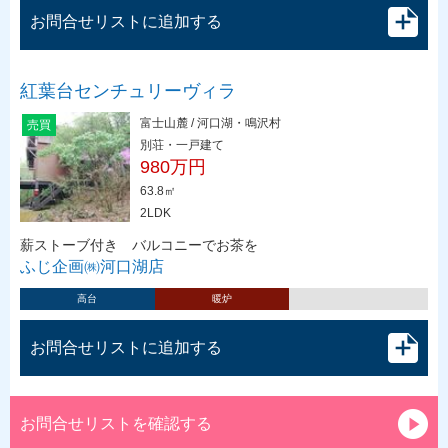
お問合せリストに追加する
紅葉台センチュリーヴィラ
富士山麓 / 河口湖・鳴沢村
売買
別荘・一戸建て
980万円
63.8㎡
2LDK
薪ストーブ付き バルコニーでお茶を
ふじ企画㈱河口湖店
高台
暖炉
お問合せリストに追加する
お問合せリストを確認する