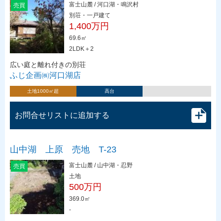
富士山麓 / 河口湖・鳴沢村
売買
別荘・一戸建て
1,400万円
69.6㎡
2LDK＋2
広い庭と離れ付きの別荘
ふじ企画㈱河口湖店
土地1000㎡超
高台
お問合せリストに追加する
山中湖 上原 売地 T-23
富士山麓 / 山中湖・忍野
売買
土地
500万円
369.0㎡
-