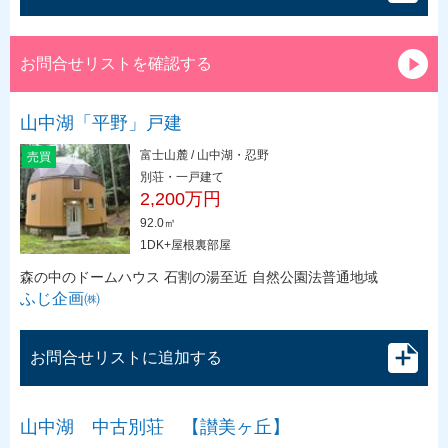
お問合せリストを確認する
山中湖「平野」戸建
富士山麓 / 山中湖・忍野
売買
別荘・一戸建て
2,200万円
92.0㎡
1DK+屋根裏部屋
森の中のドームハウス 石割の湯至近 自然公園法普通地域
ふじ企画㈱
お問合せリストに追加する
山中湖 中古別荘 【讃美ヶ丘】