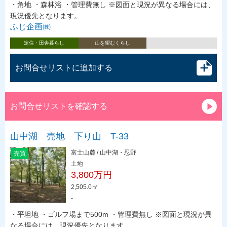
・角地 ・森林浴 ・管理費無し ※図面と現況が異なる場合には、
現況優先となります。
ふじ企画㈱
定住・田舎暮らし
山を望むくらし
お問合せリストに追加する
お問合せリストを確認する
山中湖 売地 下り山 T-33
富士山麓 / 山中湖・忍野
売買
土地
3,800万円
2,505.0㎡
-
・平坦地 ・ゴルフ場まで500m ・管理費無し ※図面と現況が異
なる場合には、現況優先となります。