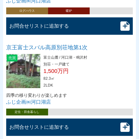
ふじ企画㈱河口湖店
ログハウス
暖炉
お問合せリストに追加する
京王富士スバル高原別荘地第1次
富士山麓 / 河口湖・鳴沢村
売買
別荘・一戸建て
1,500万円
82.3㎡
2LDK
四季の移り変わりが楽しめます
ふじ企画㈱河口湖店
定住・田舎暮らし
お問合せリストに追加する