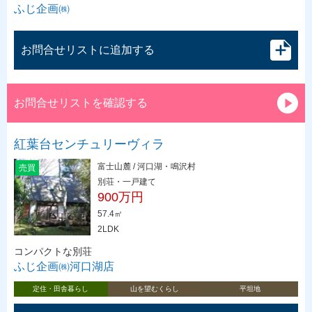
ふじ企画㈱
お問合せリストに追加する
お問合せリストを確認する
紅葉台センチュリーヴィラ
富士山麓 / 河口湖・鳴沢村
売買
別荘・一戸建て
900万円
57.4㎡
2LDK
コンパクトな別荘
ふじ企画㈱河口湖店
定住・田舎暮らし
山を望むくらし
平坦地