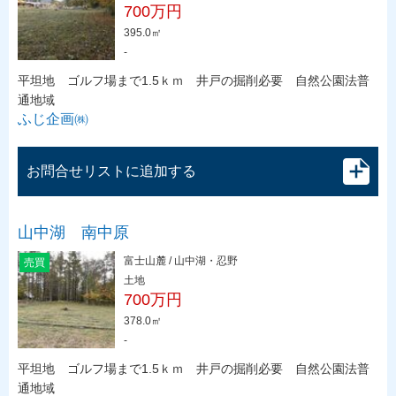
700万円
395.0㎡
-
平坦地 ゴルフ場まで1.5ｋｍ 井戸の掘削必要 自然公園法普
通地域
ふじ企画㈱
お問合せリストに追加する
山中湖 南中原
富士山麓 / 山中湖・忍野
売買
土地
700万円
378.0㎡
-
平坦地 ゴルフ場まで1.5ｋｍ 井戸の掘削必要 自然公園法普
通地域