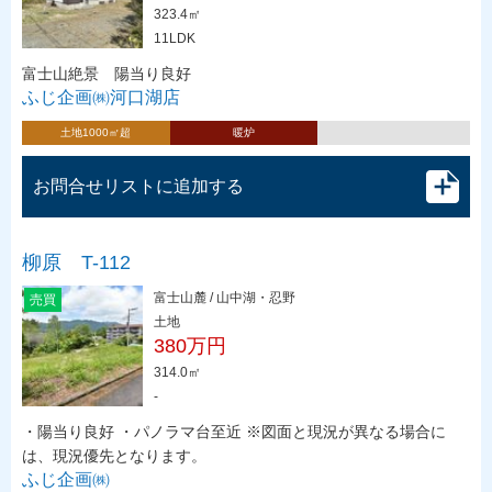
323.4㎡
11LDK
富士山絶景 陽当り良好
ふじ企画㈱河口湖店
土地1000㎡超
暖炉
お問合せリストに追加する
柳原 T-112
富士山麓 / 山中湖・忍野
売買
土地
380万円
314.0㎡
-
・陽当り良好 ・パノラマ台至近 ※図面と現況が異なる場合に
は、現況優先となります。
ふじ企画㈱