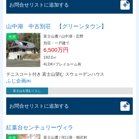
お問合せリストに追加する
山中湖 中古別荘 【グリーンタウン】
富士山麓 / 山中湖・忍野
売買
別荘・一戸建て
6,500万円
193.0㎡
4LDK+プレイルーム有
テニスコート付き 富士山望む スウェーデンハウス
ふじ企画㈱
富士山を望むくらし
お問合せリストに追加する
紅葉台センチュリーヴィラ
富士山麓 / 河口湖・鳴沢村
売買