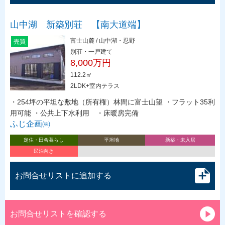
山中湖 新築別荘 【南大道端】
富士山麓 / 山中湖・忍野
売買
別荘・一戸建て
8,000万円
112.2㎡
2LDK+室内テラス
・254坪の平坦な敷地（所有権）林間に富士山望 ・フラット35利
用可能 ・公共上下水利用 ・床暖房完備
ふじ企画㈱
定住・田舎暮らし
平坦地
新築・未入居
民泊向き
お問合せリストに追加する
お問合せリストを確認する