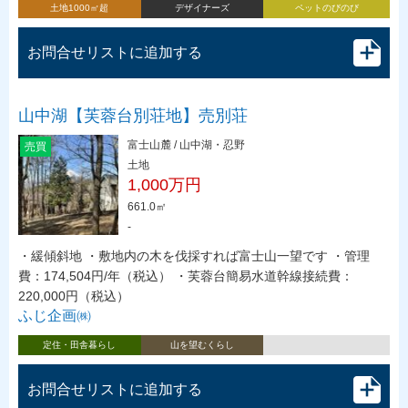
土地1000㎡超
デザイナーズ
ペットのびのび
お問合せリストに追加する
山中湖【芙蓉台別荘地】売別荘
富士山麓 / 山中湖・忍野
売買
土地
1,000万円
661.0㎡
-
・緩傾斜地 ・敷地内の木を伐採すれば富士山一望です ・管理
費：174,504円/年（税込） ・芙蓉台簡易水道幹線接続費：
220,000円（税込）
ふじ企画㈱
定住・田舎暮らし
山を望むくらし
お問合せリストに追加する