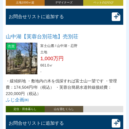
土地1000㎡超
デザイナーズ
ペットのびのび
お問合せリストに追加する
山中湖【芙蓉台別荘地】売別荘
富士山麓 / 山中湖・忍野
売買
土地
1,000万円
661.0㎡
-
・緩傾斜地 ・敷地内の木を伐採すれば富士山一望です ・管理
費：174,504円/年（税込） ・芙蓉台簡易水道幹線接続費：
220,000円（税込）
ふじ企画㈱
定住・田舎暮らし
山を望むくらし
お問合せリストに追加する