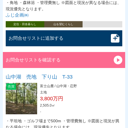
・角地 ・森林浴 ・管理費無し ※図面と現況が異なる場合には、
現況優先となります。
ふじ企画㈱
定住・田舎暮らし
山を望むくらし
お問合せリストに追加する
お問合せリストを確認する
山中湖 売地 下り山 T-33
富士山麓 / 山中湖・忍野
売買
土地
3,800万円
2,505.0㎡
-
・平坦地 ・ゴルフ場まで500m ・管理費無し ※図面と現況が異
なる場合には、現況優先となります。