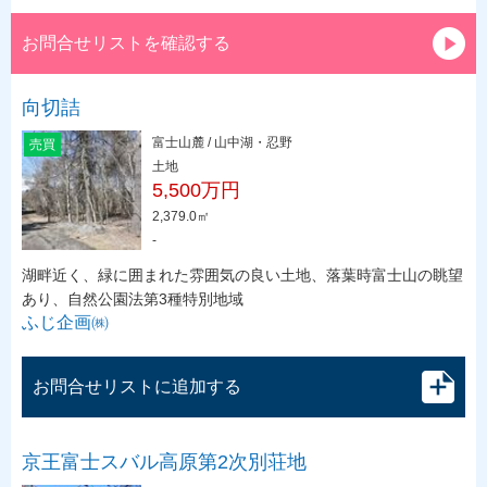
お問合せリストを確認する
向切詰
富士山麓 / 山中湖・忍野
売買
土地
5,500万円
2,379.0㎡
-
湖畔近く、緑に囲まれた雰囲気の良い土地、落葉時富士山の眺望
あり、自然公園法第3種特別地域
ふじ企画㈱
お問合せリストに追加する
京王富士スバル高原第2次別荘地