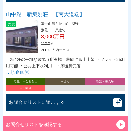
山中湖 新築別荘 【南大道端】
富士山麓 / 山中湖・忍野
売買
別荘・一戸建て
8,000万円
112.2㎡
2LDK+室内テラス
・254坪の平坦な敷地（所有権）林間に富士山望 ・フラット35利
用可能 ・公共上下水利用 ・床暖房完備
ふじ企画㈱
定住・田舎暮らし
平坦地
新築・未入居
民泊向き
お問合せリストに追加する
お問合せリストを確認する