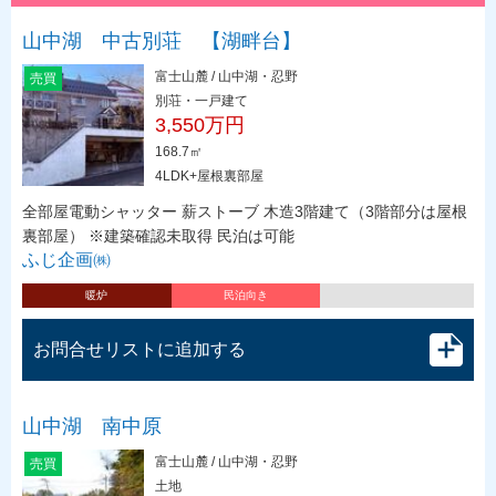
山中湖 中古別荘 【湖畔台】
富士山麓 / 山中湖・忍野
売買
別荘・一戸建て
3,550万円
168.7㎡
4LDK+屋根裏部屋
全部屋電動シャッター 薪ストーブ 木造3階建て（3階部分は屋根
裏部屋） ※建築確認未取得 民泊は可能
ふじ企画㈱
暖炉
民泊向き
お問合せリストに追加する
山中湖 南中原
富士山麓 / 山中湖・忍野
売買
土地