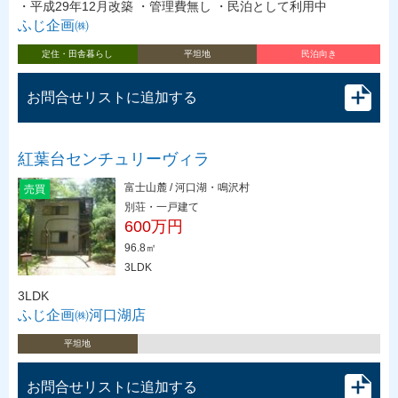
・平成29年12月改築 ・管理費無し ・民泊として利用中
ふじ企画㈱
定住・田舎暮らし
平坦地
民泊向き
お問合せリストに追加する
紅葉台センチュリーヴィラ
富士山麓 / 河口湖・鳴沢村
売買
別荘・一戸建て
600万円
96.8㎡
3LDK
3LDK
ふじ企画㈱河口湖店
平坦地
お問合せリストに追加する