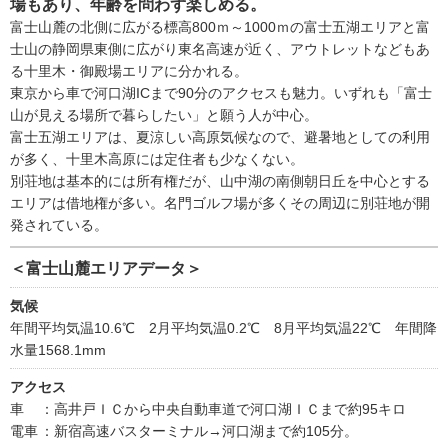
場もあり、年齢を問わず楽しめる。
富士山麓の北側に広がる標高800ｍ～1000ｍの富士五湖エリアと富
士山の静岡県東側に広がり東名高速が近く、アウトレットなどもあ
る十里木・御殿場エリアに分かれる。
東京から車で河口湖ICまで90分のアクセスも魅力。いずれも「富士
山が見える場所で暮らしたい」と願う人が中心。
富士五湖エリアは、夏涼しい高原気候なので、避暑地としての利用
が多く、十里木高原には定住者も少なくない。
別荘地は基本的には所有権だが、山中湖の南側朝日丘を中心とする
エリアは借地権が多い。名門ゴルフ場が多くその周辺に別荘地が開
発されている。
＜富士山麓エリアデータ＞
気候
年間平均気温10.6℃ 2月平均気温0.2℃ 8月平均気温22℃ 年間降
水量1568.1mm
アクセス
車
：高井戸ＩＣから中央自動車道で河口湖ＩＣまで約95キロ
電車
：新宿高速バスターミナル→河口湖まで約105分。