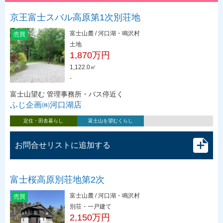
京王富士スバル高原第1次別荘地
富士山麓 / 河口湖・鳴沢村
売買
土地
1,870万円
1,122.0㎡
-
富士山望む 管理事務所・バス停近く
ふじ企画㈱河口湖店
定住・田舎暮らし
富士山を望むくらし
お問合せリストに追加する
富士桜高原別荘地第2次
富士山麓 / 河口湖・鳴沢村
売買
別荘・一戸建て
2,150万円