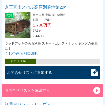
京王富士スバル高原別荘地第2次
富士山麓 / 河口湖・鳴沢村
売買
別荘・一戸建て
1,700万円
77.5㎡
2LDK＋2
ウッドデッキのある別荘 スキー・ゴルフ・トレッキングの基地
に！
ふじ企画㈱河口湖店
定住・田舎暮らし
お問合せリストに追加する
お問合せリストを確認する
紅葉台センチュリーヴィラ