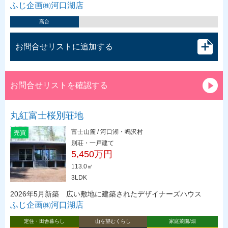
ふじ企画㈱河口湖店
高台
お問合せリストに追加する
お問合せリストを確認する
丸紅富士桜別荘地
富士山麓 / 河口湖・鳴沢村
売買
別荘・一戸建て
5,450万円
113.0㎡
3LDK
2026年5月新築 広い敷地に建築されたデザイナーズハウス
ふじ企画㈱河口湖店
定住・田舎暮らし
山を望むくらし
家庭菜園/畑