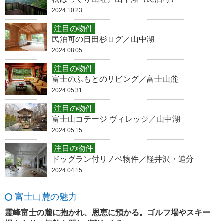
2024.10.23
注目の物件
民泊可の日田杉ログ／山中湖
2024.08.05
注目の物件
富士のふもとのリビング／富士山麓
2024.05.31
注目の物件
富士山コテージ ヴィレッジ／山中湖
2024.05.15
注目の物件
ドッグラン付リノベ物件／軽井沢・追分
2024.04.15
富士山麓の魅力
霊峰富士の麓に抱かれ、恩恵に預かる。ゴルフ場やスキー