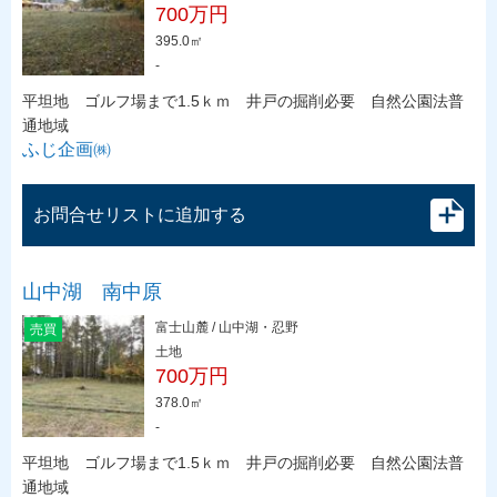
700万円
395.0㎡
-
平坦地 ゴルフ場まで1.5ｋｍ 井戸の掘削必要 自然公園法普
通地域
ふじ企画㈱
お問合せリストに追加する
山中湖 南中原
富士山麓 / 山中湖・忍野
売買
土地
700万円
378.0㎡
-
平坦地 ゴルフ場まで1.5ｋｍ 井戸の掘削必要 自然公園法普
通地域