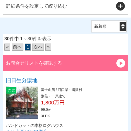
詳細条件を設定して絞り込む
30
件中 1～30件を表示
«
前へ
1
次へ
»
お問合せリストを確認する
旧日生分譲地
富士山麓 / 河口湖・鳴沢村
売買
別荘・一戸建て
1,800万円
99.0㎡
3LDK
ハンドカットの本格ログハウス