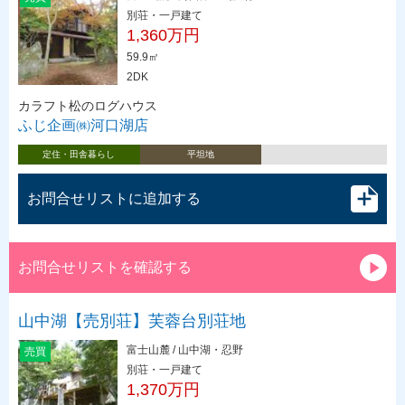
別荘・一戸建て
1,360万円
59.9㎡
2DK
カラフト松のログハウス
ふじ企画㈱河口湖店
定住・田舎暮らし
平坦地
お問合せリストに追加する
お問合せリストを確認する
山中湖【売別荘】芙蓉台別荘地
富士山麓 / 山中湖・忍野
売買
別荘・一戸建て
1,370万円