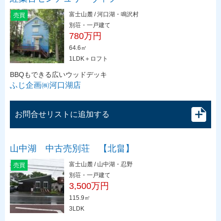
富士山麓 / 河口湖・鳴沢村
売買
別荘・一戸建て
780万円
64.6㎡
1LDK＋ロフト
BBQもできる広いウッドデッキ
ふじ企画㈱河口湖店
お問合せリストに追加する
山中湖 中古売別荘 【北畠】
富士山麓 / 山中湖・忍野
売買
別荘・一戸建て
3,500万円
115.9㎡
3LDK