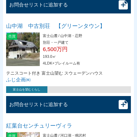
お問合せリストに追加する
山中湖 中古別荘 【グリーンタウン】
富士山麓 / 山中湖・忍野
売買
別荘・一戸建て
6,500万円
193.0㎡
4LDK+プレイルーム有
テニスコート付き 富士山望む スウェーデンハウス
ふじ企画㈱
富士山を望むくらし
お問合せリストに追加する
紅葉台センチュリーヴィラ
富士山麓 / 河口湖・鳴沢村
売買