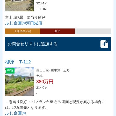
323.4㎡
11LDK
富士山絶景 陽当り良好
ふじ企画㈱河口湖店
土地1000㎡超
暖炉
お問合せリストに追加する
柳原 T-112
富士山麓 / 山中湖・忍野
売買
土地
380万円
314.0㎡
-
・陽当り良好 ・パノラマ台至近 ※図面と現況が異なる場合に
は、現況優先となります。
ふじ企画㈱