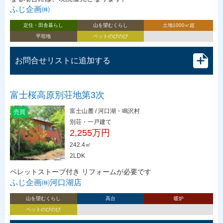
ふじ企画㈱
定住・田舎暮らし
山を望むくらし
土地1000㎡超
平坦地
ペットのびのび
お問合せリストに追加する
富士桜高原別荘地第3次
富士山麓 / 河口湖・鳴沢村
売買
別荘・一戸建て
2,255万円
242.4㎡
2LDK
ペレットストーブ付き リフォームが必要です
ふじ企画㈱河口湖店
山を望むくらし
高台
暖炉
ペットのびのび