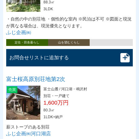
88.3㎡
3LDK
・自然の中の別荘地 ・個性的な室内 ※民泊は不可 ※図面と現況
が異なる場合は、現況優先となります。
ふじ企画㈱
定住・田舎暮らし
山を望むくらし
お問合せリストに追加する
富士桜高原別荘地第2次
富士山麓 / 河口湖・鳴沢村
売買
別荘・一戸建て
1,600万円
80.3㎡
1LDK+納戸
薪ストーブのある別荘
ふじ企画㈱河口湖店