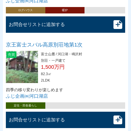
ふじ企画㈱河口湖店
ログハウス
暖炉
お問合せリストに追加する
京王富士スバル高原別荘地第1次
富士山麓 / 河口湖・鳴沢村
売買
別荘・一戸建て
1,500万円
82.3㎡
2LDK
四季の移り変わりが楽しめます
ふじ企画㈱河口湖店
定住・田舎暮らし
お問合せリストに追加する