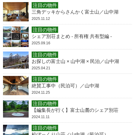
注目の物件
三角デッキからさんかく富士山／山中湖
2025.11.12
注目の物件
シェア別荘まとめ - 所有権 共有型編 -
2025.09.16
注目の物件
お探しの富士山 × 山中湖 × 民泊／山中湖
2025.04.21
注目の物件
絶賛工事中（民泊可）／山中湖
2024.11.25
注目の物件
【編集長が行く】富士山麓のシェア別荘
2024.11.11
注目の物件
松ぼっくり山荘／山中湖（民泊可）