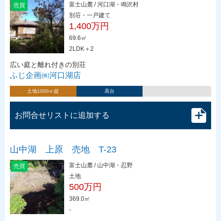
富士山麓 / 河口湖・鳴沢村
売買
別荘・一戸建て
1,400万円
69.6㎡
2LDK＋2
広い庭と離れ付きの別荘
ふじ企画㈱河口湖店
土地1000㎡超
高台
お問合せリストに追加する
山中湖 上原 売地 T-23
富士山麓 / 山中湖・忍野
売買
土地
500万円
369.0㎡
-