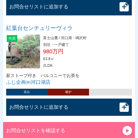
お問合せリストに追加する
紅葉台センチュリーヴィラ
富士山麓 / 河口湖・鳴沢村
売買
別荘・一戸建て
980万円
63.8㎡
2LDK
薪ストーブ付き バルコニーでお茶を
ふじ企画㈱河口湖店
高台
暖炉
お問合せリストに追加する
お問合せリストを確認する