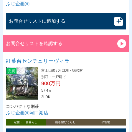
ふじ企画㈱
お問合せリストに追加する
お問合せリストを確認する
紅葉台センチュリーヴィラ
富士山麓 / 河口湖・鳴沢村
売買
別荘・一戸建て
900万円
57.4㎡
2LDK
コンパクトな別荘
ふじ企画㈱河口湖店
定住・田舎暮らし
山を望むくらし
平坦地