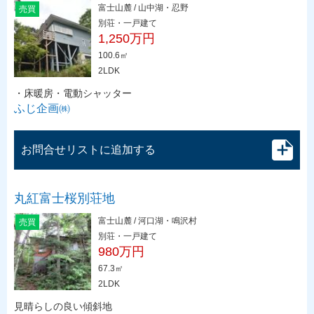
富士山麓 / 山中湖・忍野
売買
別荘・一戸建て
1,250万円
100.6㎡
2LDK
・床暖房・電動シャッター
ふじ企画㈱
お問合せリストに追加する
丸紅富士桜別荘地
富士山麓 / 河口湖・鳴沢村
売買
別荘・一戸建て
980万円
67.3㎡
2LDK
見晴らしの良い傾斜地