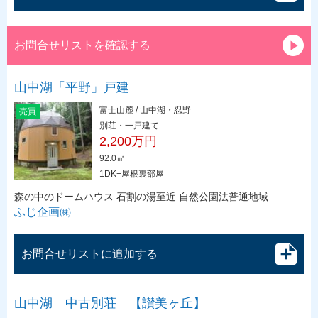
お問合せリストを確認する
山中湖「平野」戸建
富士山麓 / 山中湖・忍野
売買
別荘・一戸建て
2,200万円
92.0㎡
1DK+屋根裏部屋
森の中のドームハウス 石割の湯至近 自然公園法普通地域
ふじ企画㈱
お問合せリストに追加する
山中湖 中古別荘 【讃美ヶ丘】