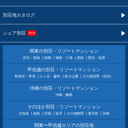
別荘地カタログ
シェア別荘
NEW
関東の別荘・リゾートマンション
伊豆・熱海
箱根
湘南・三浦
房総
那須・塩原
甲信越の別荘・リゾートマンション
軽井沢・草津
八ヶ岳・蓼科
富士山麓
その他長野（信州）
沖縄の別荘・リゾートマンション
沖縄・離島
そのほか別荘・リゾートマンション
北海道
福島
宮城
岩手
その他静岡
鹿児島
宮崎
関東〜甲信越エリアの別荘地