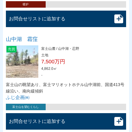
暖炉
お問合せリストに追加する
山中湖 霜窪
富士山麓 / 山中湖・忍野
売買
土地
7,500万円
4,862.0㎡
-
富士山の眺望あり、富士マリオットホテル山中湖前、国道413号
線沿い、南向緩傾斜
ふじ企画㈱
富士山を望むくらし
お問合せリストに追加する