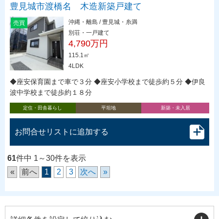
豊見城市渡橋名 木造新築戸建て
沖縄・離島 / 豊見城・糸満
売買
別荘・一戸建て
4,790万円
115.1㎡
4LDK
◆座安保育園まで車で３分 ◆座安小学校まで徒歩約５分 ◆伊良
波中学校まで徒歩約１８分
定住・田舎暮らし
平坦地
新築・未入居
お問合せリストに追加する
61
件中 1～30件を表示
«
前へ
1
2
3
次へ
»