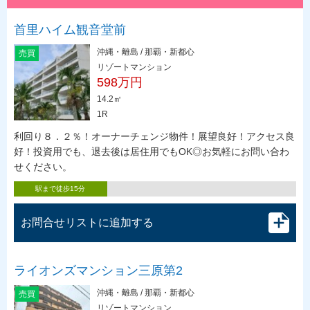
首里ハイム観音堂前
沖縄・離島 / 那覇・新都心
売買
リゾートマンション
598万円
14.2㎡
1R
利回り８．２％！オーナーチェンジ物件！展望良好！アクセス良
好！投資用でも、退去後は居住用でもOK◎お気軽にお問い合わ
せください。
駅まで徒歩15分
お問合せリストに追加する
ライオンズマンション三原第2
沖縄・離島 / 那覇・新都心
売買
リゾートマンション