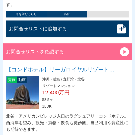
す。
海を望むくらし
高台
お問合せリストに追加する
お問合せリストを確認する
【コンドホテル】リーガロイヤルリゾート…
沖縄・離島 / 宜野湾・北谷
売買
動画
リゾートマンション
12,400万円
58.5㎡
1LDK
北谷・アメリカンビレッジ入口のラグジュアリーコンドホテル。
西海岸を望み、観光・買物・飲食も徒歩圏。自己利用や資産性に
も期待できます。