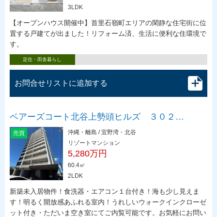
3LDK
【オープンハウス開催中】首里石嶺町エリアの閑静な住宅街に位
置する戸建てが出ました！リフォーム済、生活に便利な住環境で
す。
定住・田舎暮らし
お問合せリストに追加する
ベアーズコート北谷上勢頭ヒルズ ３０２…
沖縄・離島 / 宜野湾・北谷
売買
リゾートマンション
5,280万円
60.4㎡
2LDK
新築未入居物件！食洗器・エアコン１台付き！海も少し見えま
す！明るく開放感あふれる室内！うれしいウォークインクローゼ
ット付き・ただいま空き室にてご内覧可能です。お気軽にお問い