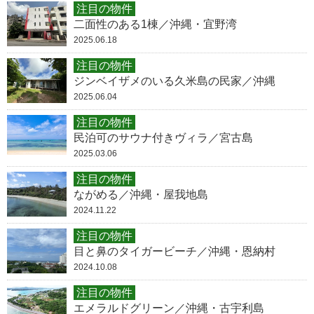
注目の物件
二面性のある1棟／沖縄・宜野湾
2025.06.18
注目の物件
ジンベイザメのいる久米島の民家／沖縄
2025.06.04
注目の物件
民泊可のサウナ付きヴィラ／宮古島
2025.03.06
注目の物件
ながめる／沖縄・屋我地島
2024.11.22
注目の物件
目と鼻のタイガービーチ／沖縄・恩納村
2024.10.08
注目の物件
エメラルドグリーン／沖縄・古宇利島