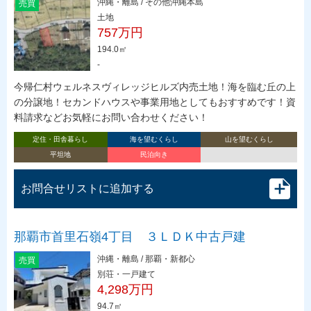
沖縄・離島 / その他沖縄本島
売買
土地
757万円
194.0㎡
-
今帰仁村ウェルネスヴィレッジヒルズ内売土地！海を臨む丘の上
の分譲地！セカンドハウスや事業用地としてもおすすめです！資
料請求などお気軽にお問い合わせください！
定住・田舎暮らし
海を望むくらし
山を望むくらし
平坦地
民泊向き
お問合せリストに追加する
那覇市首里石嶺4丁目 ３ＬＤＫ中古戸建
沖縄・離島 / 那覇・新都心
売買
別荘・一戸建て
4,298万円
94.7㎡