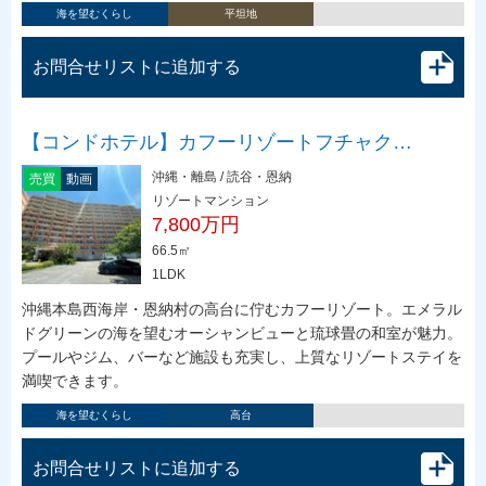
海を望むくらし
平坦地
お問合せリストに追加する
【コンドホテル】カフーリゾートフチャク…
沖縄・離島 / 読谷・恩納
売買
動画
リゾートマンション
7,800万円
66.5㎡
1LDK
沖縄本島西海岸・恩納村の高台に佇むカフーリゾート。エメラル
ドグリーンの海を望むオーシャンビューと琉球畳の和室が魅力。
プールやジム、バーなど施設も充実し、上質なリゾートステイを
満喫できます。
海を望むくらし
高台
お問合せリストに追加する