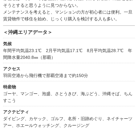
そうとすると思うように見つからない。
メンテナンスを考えると、マンションの方が初心者には便利。一旦
賃貸物件で移住を始め、じっくり購入を検討する人も多い。
＜沖縄エリアデータ＞
気候
年間平均気温23.1℃ 2月平均気温17.1℃ 8月平均気温28.7℃ 年
間降水量2040.8㎜（那覇）
アクセス
羽田空港から飛行機で那覇空港まで約150分
特産物
ゴーヤ、マンゴー、泡盛、さとうきび、海ぶどう、沖縄そば、ちん
すこう
アクテビティ
ダイビング、カヤック、ゴルフ、名所・旧跡めぐり、ネイチャーツ
アー、ホエールウォッチング、クルージング