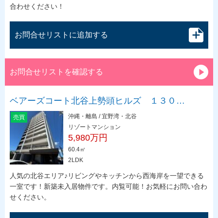
合わせください！
お問合せリストに追加する
お問合せリストを確認する
ベアーズコート北谷上勢頭ヒルズ １３０…
沖縄・離島 / 宜野湾・北谷
売買
リゾートマンション
5,980万円
60.4㎡
2LDK
人気の北谷エリア♪リビングやキッチンから西海岸を一望できる
一室です！新築未入居物件です。内覧可能！お気軽にお問い合わ
せください。