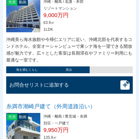
沖縄・離島 / 名護・本部
売買
動画
リゾートマンション
9,000万円
63.9㎡
1LDK
沖縄美ら海水族館や今帰仁エリアに近い、沖縄北部を代表するコ
ンドホテル。全室オーシャンビューで東シナ海を一望できる開放
感が魅力です。広々とした客室は長期滞在やファミリー利用にも
最適な一室です。
海を望むくらし
高台
お問合せリストに追加する
糸満市潮崎戸建て（外周道路沿い）
沖縄・離島 / 豊見城・糸満
売買
動画
別荘・一戸建て
9,950万円
135.9㎡