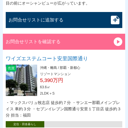
目の前にオーシャンビューが広がっています。
お問合せリストに追加する
お問合せリストを確認する
ワイズエステムコート安里国際通り
沖縄・離島 / 那覇・新都心
売買
リゾートマンション
5,390万円
63.6㎡
2LDK＋S
・マックスバリュ牧志店 徒歩約７分 ・サンエー那覇メインプレ
イス 車約３分 ・セブンイレブン国際通り安里１丁目店 徒歩約３
分 担当：福田
定住・田舎暮らし