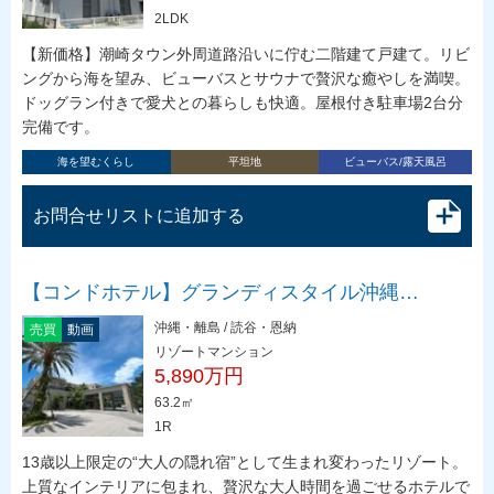
2LDK
【新価格】潮崎タウン外周道路沿いに佇む二階建て戸建て。リビ
ングから海を望み、ビューバスとサウナで贅沢な癒やしを満喫。
ドッグラン付きで愛犬との暮らしも快適。屋根付き駐車場2台分
完備です。
海を望むくらし
平坦地
ビューバス/露天風呂
お問合せリストに追加する
【コンドホテル】グランディスタイル沖縄…
沖縄・離島 / 読谷・恩納
売買
動画
リゾートマンション
5,890万円
63.2㎡
1R
13歳以上限定の“大人の隠れ宿”として生まれ変わったリゾート。
上質なインテリアに包まれ、贅沢な大人時間を過ごせるホテルで