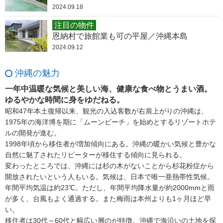
2024.09.18
注目の物件
恩納村で旅館業も可の平屋／沖縄本島
2024.09.12
沖縄の魅力
一年中温暖な気候と美しい海、健康な食べ物とうまい酒。
ゆるやかな時間に身をゆだねる。
昭和47年本土復帰以来、観光の入込客数が右肩上がりの沖縄は、
1975年の海洋博を期に「ムーンビーチ」を始めとするリゾートホテ
ルの開発が進む。
1998年頃から移住者が増加傾向にある。沖縄の暖かい気候と豊かな
自然に魅了されたリピーターが移住する傾向に見られる。
変わったところでは、沖縄には杉の木がないことから杉花粉症から
開放されたいという人もいる。気候は、日本で唯一亜熱帯性気候。
年間平均気温は約23℃。ただし、年間平均降水量が約2000mmと雨
が多く、台風もよく通過する。また梅雨は本州よりも1ヶ月ほど早
い。
移住者は30代～60代と幅広い層のが特徴。沖縄で海沿いの土地を探