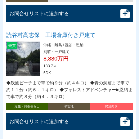
お問合せリストに追加する
読谷村高志保 工場倉庫付き戸建て
沖縄・離島 / 読谷・恩納
売買
別荘・一戸建て
8,880万円
133.7㎡
5DK
◆残波ビーチまで車で約９分（約４キロ） ◆青の洞窟まで車で
約１１分（約６．１キロ） ◆フォレストアドベンチャーin恩納ま
で車で約８分（約４．３キロ）
定住・田舎暮らし
平坦地
民泊向き
お問合せリストに追加する