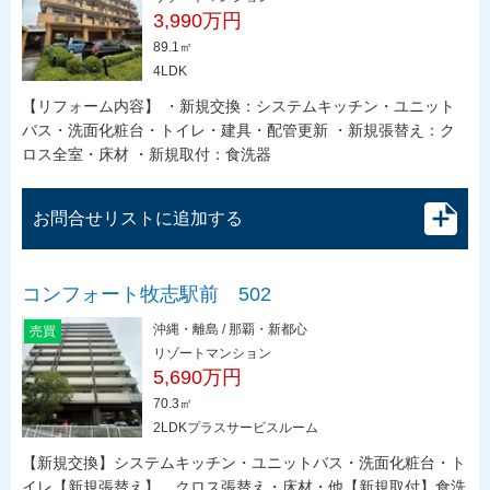
3,990万円
89.1㎡
4LDK
【リフォーム内容】 ・新規交換：システムキッチン・ユニット
バス・洗面化粧台・トイレ・建具・配管更新 ・新規張替え：ク
ロス全室・床材 ・新規取付：食洗器
お問合せリストに追加する
コンフォート牧志駅前 502
沖縄・離島 / 那覇・新都心
売買
リゾートマンション
5,690万円
70.3㎡
2LDKプラスサービスルーム
【新規交換】システムキッチン・ユニットバス・洗面化粧台・ト
イレ【新規張替え】 クロス張替え・床材・他【新規取付】食洗