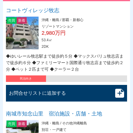
コートヴィレッジ牧志
沖縄・離島 / 那覇・新都心
売買
新着
リゾートマンション
2,980万円
53.4㎡
2DK
◆ゆいレール牧志駅まで徒歩約５分 ◆マックスバリュ牧志店ま
で徒歩約６分 ◆ファミリーマート国際通り牧志店まで徒歩約２
分 ◆ペット２匹まで可 ◆クーラー２台
民泊向き
お問合せリストに追加する
南城市知念山里 宿泊施設・店舗・土地
沖縄・離島 / その他沖縄離島
売買
新着
別荘・一戸建て