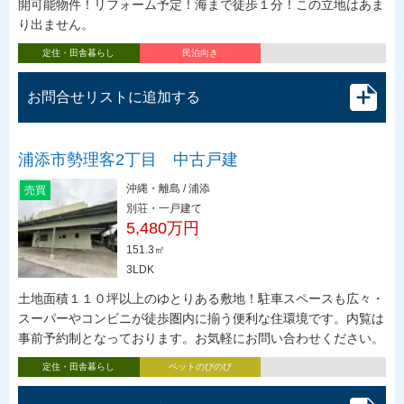
開可能物件！リフォーム予定！海まで徒歩１分！この立地はあま
り出ません。
定住・田舎暮らし
民泊向き
お問合せリストに追加する
浦添市勢理客2丁目 中古戸建
沖縄・離島 / 浦添
売買
別荘・一戸建て
5,480万円
151.3㎡
3LDK
土地面積１１０坪以上のゆとりある敷地！駐車スペースも広々・
スーパーやコンビニが徒歩圏内に揃う便利な住環境です。内覧は
事前予約制となっております。お気軽にお問い合わせください。
定住・田舎暮らし
ペットのびのび