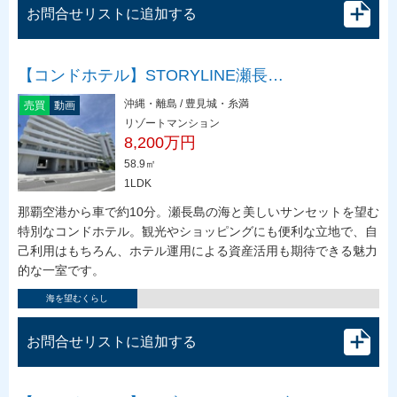
お問合せリストに追加する
【コンドホテル】STORYLINE瀬長…
沖縄・離島 / 豊見城・糸満
売買
動画
リゾートマンション
8,200万円
58.9㎡
1LDK
那覇空港から車で約10分。瀬長島の海と美しいサンセットを望む
特別なコンドホテル。観光やショッピングにも便利な立地で、自
己利用はもちろん、ホテル運用による資産活用も期待できる魅力
的な一室です。
海を望むくらし
お問合せリストに追加する