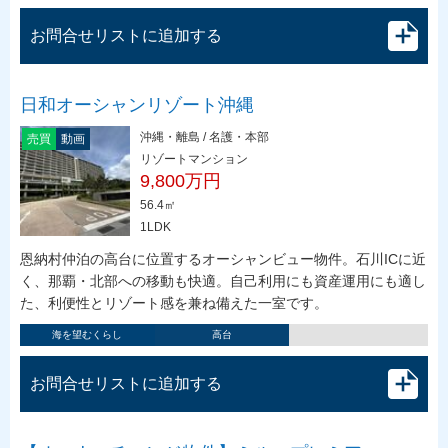
お問合せリストに追加する
日和オーシャンリゾート沖縄
沖縄・離島 / 名護・本部
売買
動画
リゾートマンション
9,800万円
56.4㎡
1LDK
恩納村仲泊の高台に位置するオーシャンビュー物件。石川ICに近
く、那覇・北部への移動も快適。自己利用にも資産運用にも適し
た、利便性とリゾート感を兼ね備えた一室です。
海を望むくらし
高台
お問合せリストに追加する