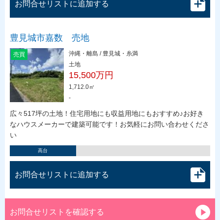
お問合せリストに追加する
豊見城市嘉数 売地
沖縄・離島 / 豊見城・糸満
売買
土地
15,500万円
1,712.0㎡
-
広々517坪の土地！住宅用地にも収益用地にもおすすめ♪お好き
なハウスメーカーで建築可能です！お気軽にお問い合わせくださ
い
高台
お問合せリストに追加する
お問合せリストを確認する