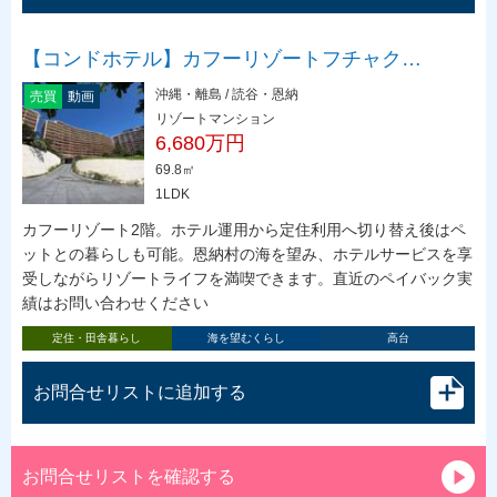
【コンドホテル】カフーリゾートフチャク…
沖縄・離島 / 読谷・恩納
売買
動画
リゾートマンション
6,680万円
69.8㎡
1LDK
カフーリゾート2階。ホテル運用から定住利用へ切り替え後はペ
ットとの暮らしも可能。恩納村の海を望み、ホテルサービスを享
受しながらリゾートライフを満喫できます。直近のペイバック実
績はお問い合わせください
定住・田舎暮らし
海を望むくらし
高台
お問合せリストに追加する
お問合せリストを確認する