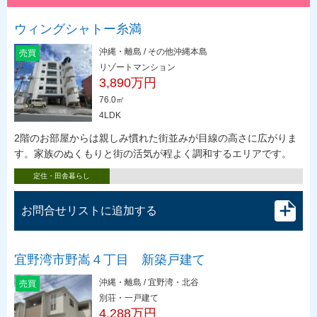
ウィングシャトー糸満
沖縄・離島 / その他沖縄本島
売買
リゾートマンション
3,890万円
76.0㎡
4LDK
2階のお部屋からは親しみ慣れた街並みが目線の高さに広がりま
す。家族のぬくもりと街の活気が程よく調和するエリアです。
定住・田舎暮らし
お問合せリストに追加する
宜野湾市野嵩４丁目 新築戸建て
沖縄・離島 / 宜野湾・北谷
売買
別荘・一戸建て
4,288万円