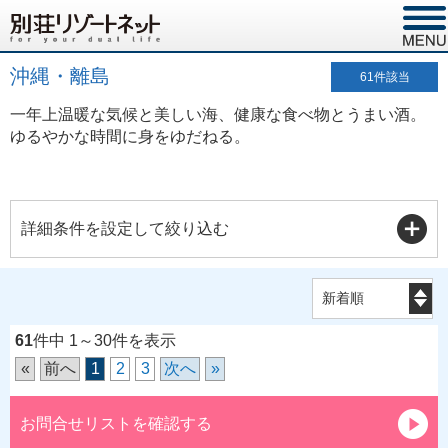
沖縄・離島
61
件該当
一年上温暖な気候と美しい海、健康な食べ物とうまい酒。
ゆるやかな時間に身をゆだねる。
詳細条件を設定して絞り込む
61
件中 1～30件を表示
«
前へ
1
2
3
次へ
»
お問合せリストを確認する