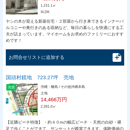
1,151.1㎡
4LDK
ヤシの木が迎える新築住宅・２部屋から行き来できるインナーバ
ルコニーや奥行きのある収納など、毎日の暮らしを快適にする工
夫が詰まっています。マイホームをお求めのファミリーにおすす
めです！
お問合せリストに追加する
国頭村鏡地 723.27坪 売地
沖縄・離島 / その他沖縄本島
売買
土地
14,466万円
2,391.0㎡
-
【近隣ビーチ特徴】 ・約４０mの幅広ビーチ ・天然の白砂・裸
足で歩くことができて、サンセットが鑑賞できます。体験価値の