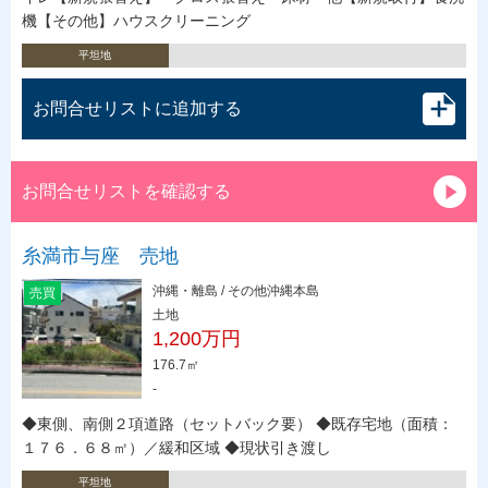
機【その他】ハウスクリーニング
平坦地
お問合せリストに追加する
お問合せリストを確認する
糸満市与座 売地
沖縄・離島 / その他沖縄本島
売買
土地
1,200万円
176.7㎡
-
◆東側、南側２項道路（セットバック要） ◆既存宅地（面積：
１７６．６８㎡）／緩和区域 ◆現状引き渡し
平坦地