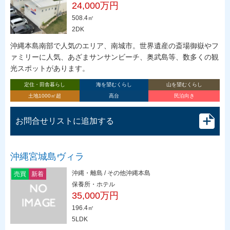
24,000万円
508.4㎡
2DK
沖縄本島南部で人気のエリア、南城市。世界遺産の斎場御嶽やフ
ァミリーに人気、あざまサンサンビーチ、奥武島等、数多くの観
光スポットがあります。
定住・田舎暮らし
海を望むくらし
山を望むくらし
土地1000㎡超
高台
民泊向き
お問合せリストに追加する
沖縄宮城島ヴィラ
沖縄・離島 / その他沖縄本島
売買
新着
保養所・ホテル
35,000万円
196.4㎡
5LDK