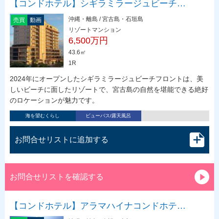
【コンドホテル】シギラミラージュビーチ…
沖縄・離島 / 宮古島・石垣島
売買
動画
リゾートマンション
6,500万円
43.6㎡
1R
2024年にオープンしたシギラミラージュビーチフロントは、美
しいビーチに面したリゾートで、宮古島の自然を堪能できる絶好
のロケーションが魅力です。
海を望むくらし
ビューバス/露天風呂
お問合せリストに追加する
お問合せリストを確認する
【コンドホテル】アラマハイナコンドホテ…