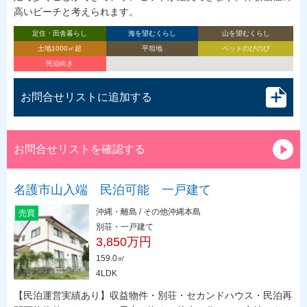
高いビーチと考えられます。
定住・田舎暮らし
海を望むくらし
山を望むくらし
土地1000㎡超
平坦地
ペットのびのび
民泊向き
お問合せリストに追加する
お問合せリストを確認する
名護市山入端 民泊可能 一戸建て
沖縄・離島 / その他沖縄本島
売買
別荘・一戸建て
3,850万円
159.0㎡
4LDK
【民泊運営実績あり】収益物件・別荘・セカンドハウス・民泊再