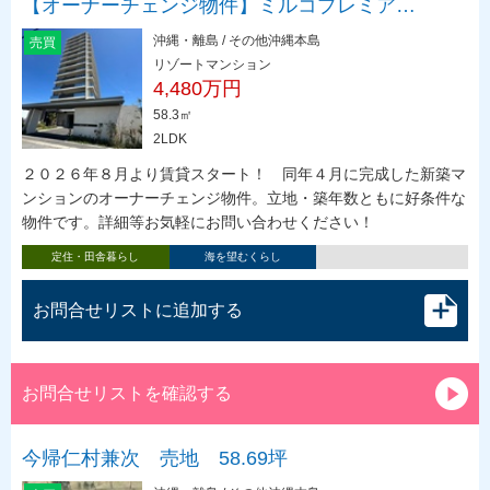
【オーナーチェンジ物件】ミルコプレミア…
沖縄・離島 / その他沖縄本島
売買
リゾートマンション
4,480万円
58.3㎡
2LDK
２０２６年８月より賃貸スタート！ 同年４月に完成した新築マ
ンションのオーナーチェンジ物件。立地・築年数ともに好条件な
物件です。詳細等お気軽にお問い合わせください！
定住・田舎暮らし
海を望むくらし
お問合せリストに追加する
お問合せリストを確認する
今帰仁村兼次 売地 58.69坪