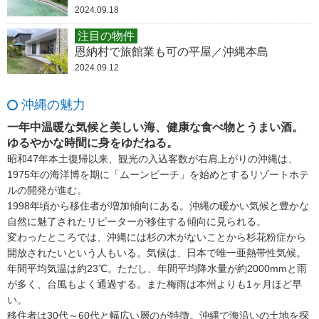
2024.09.18
注目の物件
恩納村で旅館業も可の平屋／沖縄本島
2024.09.12
沖縄の魅力
一年中温暖な気候と美しい海、健康な食べ物とうまい酒。
ゆるやかな時間に身をゆだねる。
昭和47年本土復帰以来、観光の入込客数が右肩上がりの沖縄は、
1975年の海洋博を期に「ムーンビーチ」を始めとするリゾートホテ
ルの開発が進む。
1998年頃から移住者が増加傾向にある。沖縄の暖かい気候と豊かな
自然に魅了されたリピーターが移住する傾向に見られる。
変わったところでは、沖縄には杉の木がないことから杉花粉症から
開放されたいという人もいる。気候は、日本で唯一亜熱帯性気候。
年間平均気温は約23℃。ただし、年間平均降水量が約2000mmと雨
が多く、台風もよく通過する。また梅雨は本州よりも1ヶ月ほど早
い。
移住者は30代～60代と幅広い層のが特徴。沖縄で海沿いの土地を探