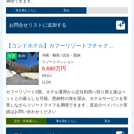
満喫できます。
海を望むくらし
高台
お問合せリストに追加する
【コンドホテル】カフーリゾートフチャク…
沖縄・離島 / 読谷・恩納
売買
動画
リゾートマンション
6,680万円
69.8㎡
1LDK
カフーリゾート2階。ホテル運用から定住利用へ切り替え後はペ
ットとの暮らしも可能。恩納村の海を望み、ホテルサービスを享
受しながらリゾートライフを満喫できます。直近のペイバック実
績はお問い合わせください
定住・田舎暮らし
海を望むくらし
高台