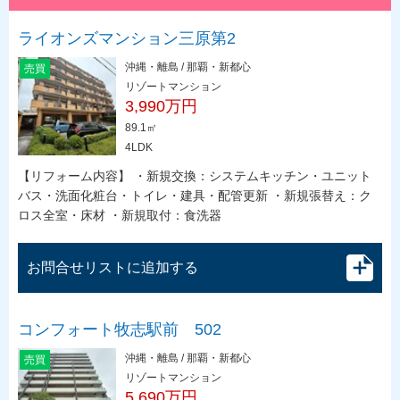
ライオンズマンション三原第2
沖縄・離島 / 那覇・新都心
売買
リゾートマンション
3,990万円
89.1㎡
4LDK
【リフォーム内容】 ・新規交換：システムキッチン・ユニット
バス・洗面化粧台・トイレ・建具・配管更新 ・新規張替え：ク
ロス全室・床材 ・新規取付：食洗器
お問合せリストに追加する
コンフォート牧志駅前 502
沖縄・離島 / 那覇・新都心
売買
リゾートマンション
5,690万円