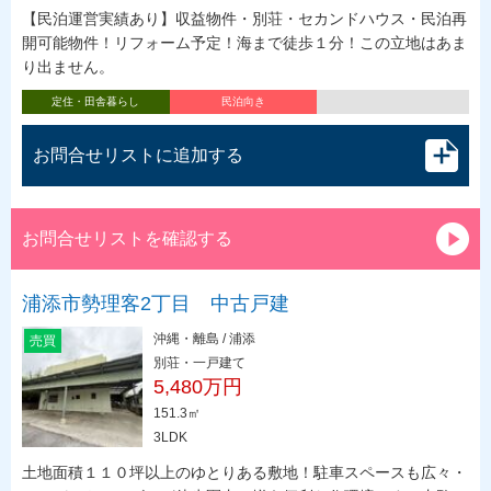
【民泊運営実績あり】収益物件・別荘・セカンドハウス・民泊再
開可能物件！リフォーム予定！海まで徒歩１分！この立地はあま
り出ません。
定住・田舎暮らし
民泊向き
お問合せリストに追加する
お問合せリストを確認する
浦添市勢理客2丁目 中古戸建
沖縄・離島 / 浦添
売買
別荘・一戸建て
5,480万円
151.3㎡
3LDK
土地面積１１０坪以上のゆとりある敷地！駐車スペースも広々・