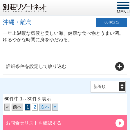
沖縄・離島
60
件該当
一年上温暖な気候と美しい海、健康な食べ物とうまい酒。
ゆるやかな時間に身をゆだねる。
詳細条件を設定して絞り込む
60
件中 1～30件を表示
«
前へ
1
2
次へ
»
お問合せリストを確認する