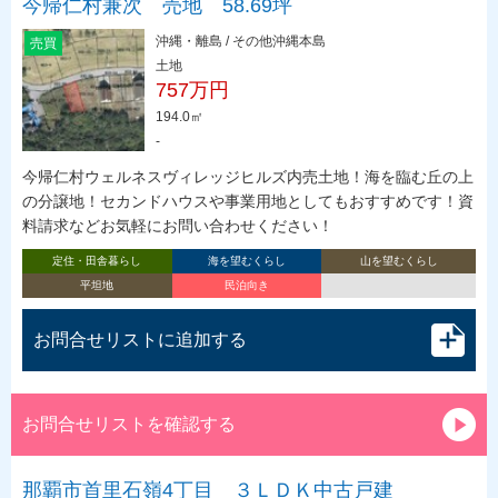
今帰仁村兼次 売地 58.69坪
沖縄・離島 / その他沖縄本島
売買
土地
757万円
194.0㎡
-
今帰仁村ウェルネスヴィレッジヒルズ内売土地！海を臨む丘の上
の分譲地！セカンドハウスや事業用地としてもおすすめです！資
料請求などお気軽にお問い合わせください！
定住・田舎暮らし
海を望むくらし
山を望むくらし
平坦地
民泊向き
お問合せリストに追加する
お問合せリストを確認する
那覇市首里石嶺4丁目 ３ＬＤＫ中古戸建