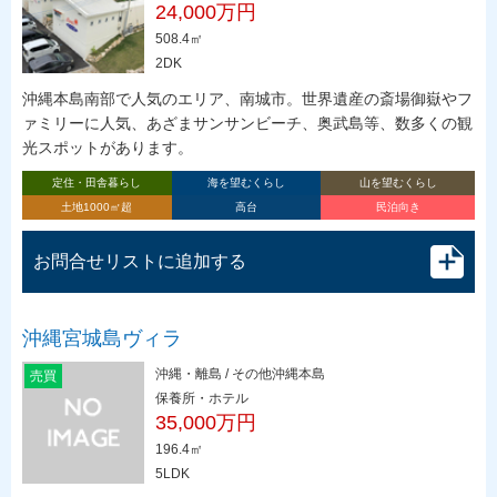
24,000万円
508.4㎡
2DK
沖縄本島南部で人気のエリア、南城市。世界遺産の斎場御嶽やフ
ァミリーに人気、あざまサンサンビーチ、奥武島等、数多くの観
光スポットがあります。
定住・田舎暮らし
海を望むくらし
山を望むくらし
土地1000㎡超
高台
民泊向き
お問合せリストに追加する
沖縄宮城島ヴィラ
沖縄・離島 / その他沖縄本島
売買
保養所・ホテル
35,000万円
196.4㎡
5LDK