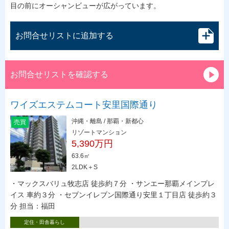
目の前にオーシャンビューが広がっています。
お問合せリストに追加する
お問合せリストを確認する
ワイズエステムコート安里国際通り
沖縄・離島 / 那覇・新都心
売買
リゾートマンション
5,390万円
63.6㎡
2LDK＋S
・マックスバリュ牧志店 徒歩約７分 ・サンエー那覇メインプレ
イス 車約３分 ・セブンイレブン国際通り安里１丁目店 徒歩約３
分 担当：福田
定住・田舎暮らし