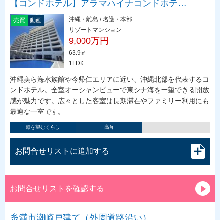
【コンドホテル】アラマハイナコンドホテ…
沖縄・離島 / 名護・本部
売買
動画
リゾートマンション
9,000万円
63.9㎡
1LDK
沖縄美ら海水族館や今帰仁エリアに近い、沖縄北部を代表するコ
ンドホテル。全室オーシャンビューで東シナ海を一望できる開放
感が魅力です。広々とした客室は長期滞在やファミリー利用にも
最適な一室です。
海を望むくらし
高台
お問合せリストに追加する
お問合せリストを確認する
糸満市潮崎戸建て（外周道路沿い）