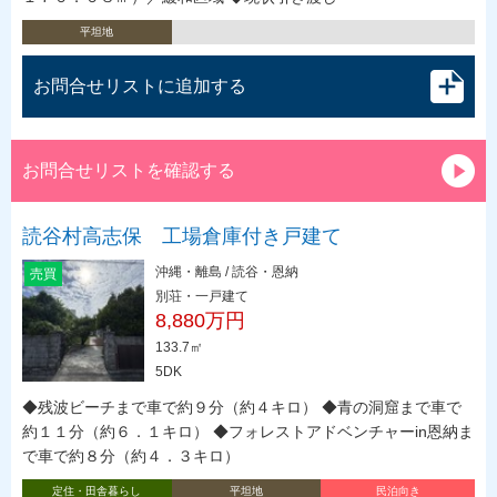
平坦地
お問合せリストに追加する
お問合せリストを確認する
読谷村高志保 工場倉庫付き戸建て
沖縄・離島 / 読谷・恩納
売買
別荘・一戸建て
8,880万円
133.7㎡
5DK
◆残波ビーチまで車で約９分（約４キロ） ◆青の洞窟まで車で
約１１分（約６．１キロ） ◆フォレストアドベンチャーin恩納ま
で車で約８分（約４．３キロ）
定住・田舎暮らし
平坦地
民泊向き