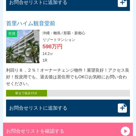
お問合せリストに追加する
首里ハイム観音堂前
沖縄・離島 / 那覇・新都心
売買
リゾートマンション
598万円
14.2㎡
1R
利回り８．２％！オーナーチェンジ物件！展望良好！アクセス良
好！投資用でも、退去後は居住用でもOK◎お気軽にお問い合わ
せください。
駅まで徒歩15分
お問合せリストに追加する
お問合せリストを確認する