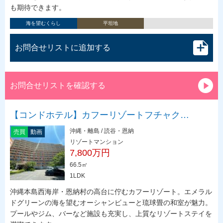
も期待できます。
海を望むくらし
平坦地
お問合せリストに追加する
お問合せリストを確認する
【コンドホテル】カフーリゾートフチャク…
沖縄・離島 / 読谷・恩納
売買
動画
リゾートマンション
7,800万円
66.5㎡
1LDK
沖縄本島西海岸・恩納村の高台に佇むカフーリゾート。エメラル
ドグリーンの海を望むオーシャンビューと琉球畳の和室が魅力。
プールやジム、バーなど施設も充実し、上質なリゾートステイを