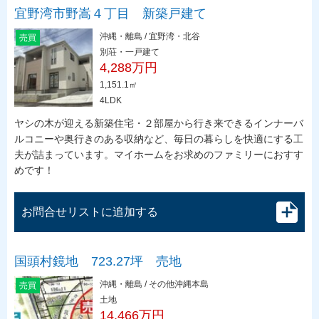
宜野湾市野嵩４丁目 新築戸建て
沖縄・離島 / 宜野湾・北谷
売買
別荘・一戸建て
4,288万円
1,151.1㎡
4LDK
ヤシの木が迎える新築住宅・２部屋から行き来できるインナーバ
ルコニーや奥行きのある収納など、毎日の暮らしを快適にする工
夫が詰まっています。マイホームをお求めのファミリーにおすす
めです！
お問合せリストに追加する
国頭村鏡地 723.27坪 売地
沖縄・離島 / その他沖縄本島
売買
土地
14,466万円