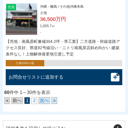
沖縄・離島 / その他沖縄本島
売買
土地
36,500万円
1,005.7㎡
-
【売地：南風原町兼城304.2坪・準工業】二方道路・幹線道路ア
クセス良好、県道82号線沿い・ニトリ南風原店斜め向かい 建築
条件なし！上物解体後更地引渡し予定
土地1000㎡超
お問合せリストに追加する
60
件中 1～30件を表示
«
前へ
1
2
次へ
»