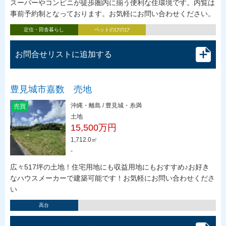
スーパーやコンビニが徒歩圏内に揃う便利な住環境です。内覧は
事前予約制となっております。お気軽にお問い合わせください。
定住・田舎暮らし
ペットのびのび
お問合せリストに追加する
豊見城市嘉数 売地
沖縄・離島 / 豊見城・糸満
売買
土地
15,500万円
1,712.0㎡
-
広々517坪の土地！住宅用地にも収益用地にもおすすめ♪お好き
なハウスメーカーで建築可能です！お気軽にお問い合わせくださ
い
高台