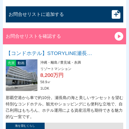
お問合せリストに追加する
お問合せリストを確認する
【コンドホテル】STORYLINE瀬長…
沖縄・離島 / 豊見城・糸満
売買
動画
リゾートマンション
8,200万円
58.9㎡
1LDK
那覇空港から車で約10分。瀬長島の海と美しいサンセットを望む
特別なコンドホテル。観光やショッピングにも便利な立地で、自
己利用はもちろん、ホテル運用による資産活用も期待できる魅力
的な一室です。
海を望むくらし