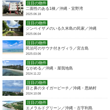
注目の物件
二面性のある1棟／沖縄・宜野湾
2025.06.18
注目の物件
ジンベイザメのいる久米島の民家／沖縄
2025.06.04
注目の物件
民泊可のサウナ付きヴィラ／宮古島
2025.03.06
注目の物件
ながめる／沖縄・屋我地島
2024.11.22
注目の物件
目と鼻のタイガービーチ／沖縄・恩納村
2024.10.08
注目の物件
エメラルドグリーン／沖縄・古宇利島