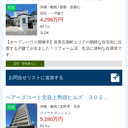
沖縄・離島 / 那覇・新都心
売買
別荘・一戸建て
4,298万円
94.7㎡
3LDK
【オープンハウス開催中】首里石嶺町エリアの閑静な住宅街に位
置する戸建てが出ました！リフォーム済、生活に便利な住環境で
す。
定住・田舎暮らし
お問合せリストに追加する
ベアーズコート北谷上勢頭ヒルズ ３０２…
沖縄・離島 / 宜野湾・北谷
売買
リゾートマンション
5,280万円
60.4㎡