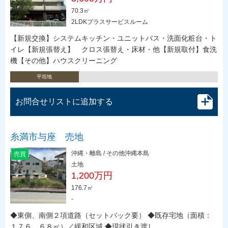
70.3㎡
2LDKプラスサービスルーム
【新規交換】システムキッチン・ユニットバス・洗面化粧台・ト
イレ【新規張替え】 クロス張替え・床材・他【新規取付】食洗
機【その他】ハウスクリーニング
平坦地
お問合せリストに追加する
糸満市与座 売地
沖縄・離島 / その他沖縄本島
売買
土地
1,200万円
176.7㎡
-
◆東側、南側２項道路（セットバック要） ◆既存宅地（面積：
１７６．６８㎡）／緩和区域 ◆現状引き渡し