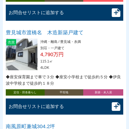
お問合せリストに追加する
豊見城市渡橋名 木造新築戸建て
沖縄・離島 / 豊見城・糸満
売買
別荘・一戸建て
4,790万円
115.1㎡
4LDK
◆座安保育園まで車で３分 ◆座安小学校まで徒歩約５分 ◆伊良
波中学校まで徒歩約１８分
定住・田舎暮らし
平坦地
新築・未入居
お問合せリストに追加する
南風原町兼城304.2坪