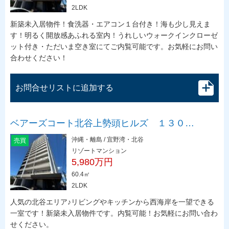
2LDK
新築未入居物件！食洗器・エアコン１台付き！海も少し見えま
す！明るく開放感あふれる室内！うれしいウォークインクローゼ
ット付き・ただいま空き室にてご内覧可能です。お気軽にお問い
合わせください！
お問合せリストに追加する
ベアーズコート北谷上勢頭ヒルズ １３０…
沖縄・離島 / 宜野湾・北谷
売買
リゾートマンション
5,980万円
60.4㎡
2LDK
人気の北谷エリア♪リビングやキッチンから西海岸を一望できる
一室です！新築未入居物件です。内覧可能！お気軽にお問い合わ
せください。