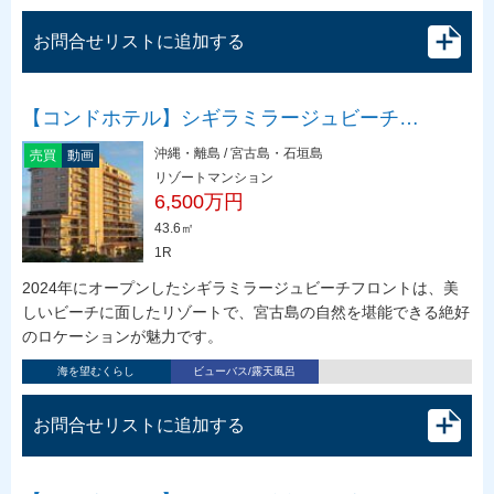
お問合せリストに追加する
【コンドホテル】シギラミラージュビーチ…
沖縄・離島 / 宮古島・石垣島
売買
動画
リゾートマンション
6,500万円
43.6㎡
1R
2024年にオープンしたシギラミラージュビーチフロントは、美
しいビーチに面したリゾートで、宮古島の自然を堪能できる絶好
のロケーションが魅力です。
海を望むくらし
ビューバス/露天風呂
お問合せリストに追加する