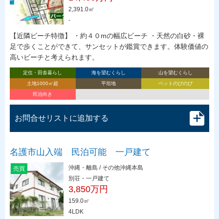
2,391.0㎡
-
【近隣ビーチ特徴】 ・約４０mの幅広ビーチ ・天然の白砂・裸
足で歩くことができて、サンセットが鑑賞できます。体験価値の
高いビーチと考えられます。
定住・田舎暮らし
海を望むくらし
山を望むくらし
土地1000㎡超
平坦地
ペットのびのび
民泊向き
お問合せリストに追加する
名護市山入端 民泊可能 一戸建て
沖縄・離島 / その他沖縄本島
売買
別荘・一戸建て
3,850万円
159.0㎡
4LDK