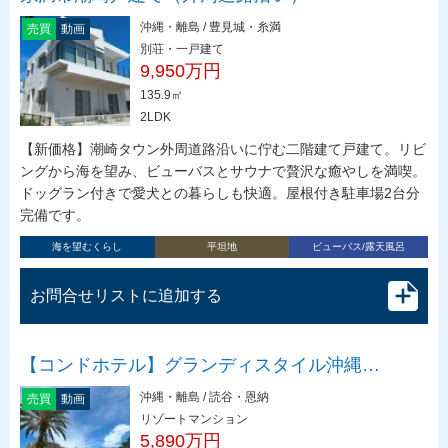
沖縄・離島 / 豊見城・糸満
売買
動画
別荘・一戸建て
9,950万円
135.9㎡
2LDK
【新価格】潮崎タウン外周道路沿いに佇む二階建て戸建て。リビ
ングから海を望み、ビューバスとサウナで贅沢な癒やしを満喫。
ドッグラン付きで愛犬との暮らしも快適。屋根付き駐車場2台分
完備です。
海を望むくらし
平坦地
ビューバス/露天風呂
お問合せリストに追加する
【コンドホテル】グランディスタイル沖縄…
沖縄・離島 / 読谷・恩納
売買
動画
リゾートマンション
5,890万円