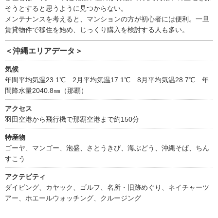
そうとすると思うように見つからない。
メンテナンスを考えると、マンションの方が初心者には便利。一旦
賃貸物件で移住を始め、じっくり購入を検討する人も多い。
＜沖縄エリアデータ＞
気候
年間平均気温23.1℃ 2月平均気温17.1℃ 8月平均気温28.7℃ 年
間降水量2040.8㎜（那覇）
アクセス
羽田空港から飛行機で那覇空港まで約150分
特産物
ゴーヤ、マンゴー、泡盛、さとうきび、海ぶどう、沖縄そば、ちん
すこう
アクテビティ
ダイビング、カヤック、ゴルフ、名所・旧跡めぐり、ネイチャーツ
アー、ホエールウォッチング、クルージング