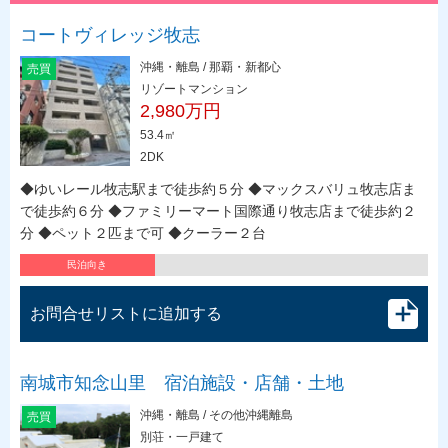
コートヴィレッジ牧志
沖縄・離島 / 那覇・新都心
売買
リゾートマンション
2,980万円
53.4㎡
2DK
◆ゆいレール牧志駅まで徒歩約５分 ◆マックスバリュ牧志店ま
で徒歩約６分 ◆ファミリーマート国際通り牧志店まで徒歩約２
分 ◆ペット２匹まで可 ◆クーラー２台
民泊向き
お問合せリストに追加する
南城市知念山里 宿泊施設・店舗・土地
沖縄・離島 / その他沖縄離島
売買
別荘・一戸建て