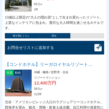
63.2㎡
1R
13歳以上限定の“大人の隠れ宿”として生まれ変わったリゾート。
上質なインテリアに包まれ、贅沢な大人時間を過ごせるホテルで
す。
海を望むくらし
高台
お問合せリストに追加する
【コンドホテル】リーガロイヤルリゾート…
沖縄・離島 / 宜野湾・北谷
売買
動画
リゾートマンション
12,400万円
58.5㎡
1LDK
北谷・アメリカンビレッジ入口のラグジュアリーコンドホテル。
西海岸を望み、観光・買物・飲食も徒歩圏。自己利用や資産性に