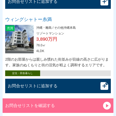
お問合せリストに追加する
ウィングシャトー糸満
沖縄・離島 / その他沖縄本島
売買
リゾートマンション
3,890万円
76.0㎡
4LDK
2階のお部屋からは親しみ慣れた街並みが目線の高さに広がりま
す。家族のぬくもりと街の活気が程よく調和するエリアです。
定住・田舎暮らし
お問合せリストに追加する
お問合せリストを確認する