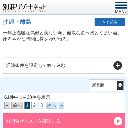
沖縄・離島
61
件該当
一年上温暖な気候と美しい海、健康な食べ物とうまい酒。
ゆるやかな時間に身をゆだねる。
詳細条件を設定して絞り込む
61
件中 1～30件を表示
«
前へ
1
2
3
次へ
»
お問合せリストを確認する