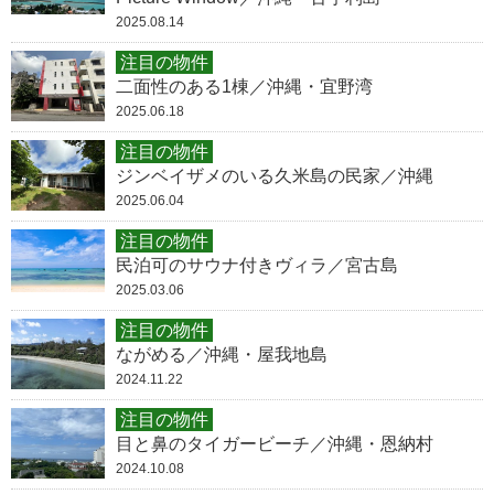
2025.08.14
注目の物件
二面性のある1棟／沖縄・宜野湾
2025.06.18
注目の物件
ジンベイザメのいる久米島の民家／沖縄
2025.06.04
注目の物件
民泊可のサウナ付きヴィラ／宮古島
2025.03.06
注目の物件
ながめる／沖縄・屋我地島
2024.11.22
注目の物件
目と鼻のタイガービーチ／沖縄・恩納村
2024.10.08