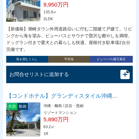
9,950万円
135.9㎡
2LDK
【新価格】潮崎タウン外周道路沿いに佇む二階建て戸建て。リビ
ングから海を望み、ビューバスとサウナで贅沢な癒やしを満喫。
ドッグラン付きで愛犬との暮らしも快適。屋根付き駐車場2台分
完備です。
海を望むくらし
平坦地
ビューバス/露天風呂
お問合せリストに追加する
【コンドホテル】グランディスタイル沖縄…
沖縄・離島 / 読谷・恩納
売買
動画
リゾートマンション
5,890万円
63.2㎡
1R