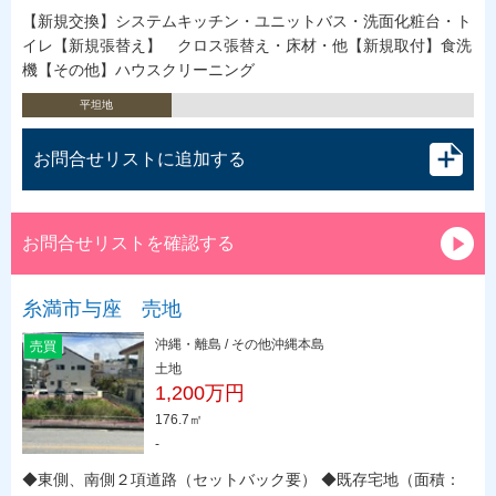
【新規交換】システムキッチン・ユニットバス・洗面化粧台・ト
イレ【新規張替え】 クロス張替え・床材・他【新規取付】食洗
機【その他】ハウスクリーニング
平坦地
お問合せリストに追加する
お問合せリストを確認する
糸満市与座 売地
沖縄・離島 / その他沖縄本島
売買
土地
1,200万円
176.7㎡
-
◆東側、南側２項道路（セットバック要） ◆既存宅地（面積：