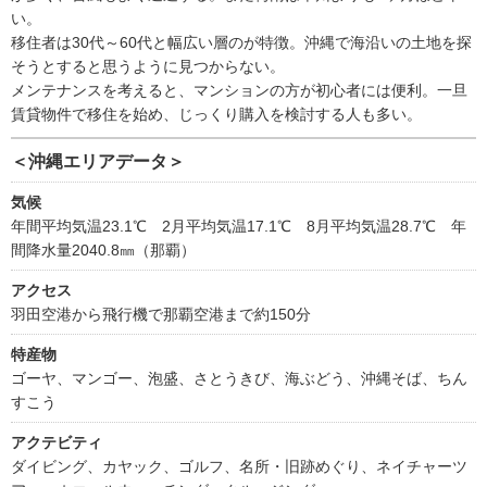
い。
移住者は30代～60代と幅広い層のが特徴。沖縄で海沿いの土地を探
そうとすると思うように見つからない。
メンテナンスを考えると、マンションの方が初心者には便利。一旦
賃貸物件で移住を始め、じっくり購入を検討する人も多い。
＜沖縄エリアデータ＞
気候
年間平均気温23.1℃ 2月平均気温17.1℃ 8月平均気温28.7℃ 年
間降水量2040.8㎜（那覇）
アクセス
羽田空港から飛行機で那覇空港まで約150分
特産物
ゴーヤ、マンゴー、泡盛、さとうきび、海ぶどう、沖縄そば、ちん
すこう
アクテビティ
ダイビング、カヤック、ゴルフ、名所・旧跡めぐり、ネイチャーツ