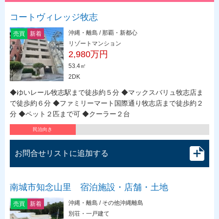
コートヴィレッジ牧志
沖縄・離島 / 那覇・新都心
売買
新着
リゾートマンション
2,980万円
53.4㎡
2DK
◆ゆいレール牧志駅まで徒歩約５分 ◆マックスバリュ牧志店ま
で徒歩約６分 ◆ファミリーマート国際通り牧志店まで徒歩約２
分 ◆ペット２匹まで可 ◆クーラー２台
民泊向き
お問合せリストに追加する
南城市知念山里 宿泊施設・店舗・土地
沖縄・離島 / その他沖縄離島
売買
新着
別荘・一戸建て