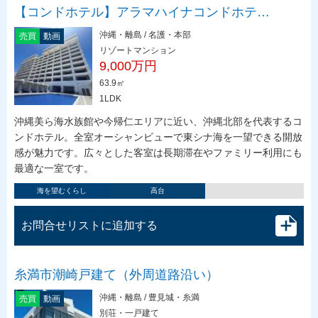
【コンドホテル】アラマハイナコンドホテ…
沖縄・離島 / 名護・本部
売買
動画
リゾートマンション
9,000万円
63.9㎡
1LDK
沖縄美ら海水族館や今帰仁エリアに近い、沖縄北部を代表するコ
ンドホテル。全室オーシャンビューで東シナ海を一望できる開放
感が魅力です。広々とした客室は長期滞在やファミリー利用にも
最適な一室です。
海を望むくらし
高台
お問合せリストに追加する
糸満市潮崎戸建て（外周道路沿い）
沖縄・離島 / 豊見城・糸満
売買
動画
別荘・一戸建て