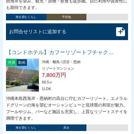
西海岸を望み、観光・買物・飲食も徒歩圏。自己利用や資産性に
も期待できます。
海を望むくらし
平坦地
お問合せリストに追加する
【コンドホテル】カフーリゾートフチャク…
沖縄・離島 / 読谷・恩納
売買
動画
リゾートマンション
7,800万円
66.5㎡
1LDK
沖縄本島西海岸・恩納村の高台に佇むカフーリゾート。エメラル
ドグリーンの海を望むオーシャンビューと琉球畳の和室が魅力。
プールやジム、バーなど施設も充実し、上質なリゾートステイを
満喫できます。
海を望むくらし
高台