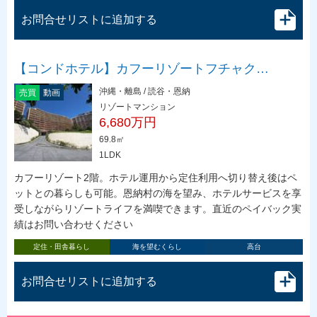
お問合せリストに追加する
【コンドホテル】カフーリゾートフチャク…
沖縄・離島 / 読谷・恩納
売買
動画
リゾートマンション
6,680万円
69.8㎡
1LDK
カフーリゾート2階。ホテル運用から定住利用へ切り替え後はペ
ットとの暮らしも可能。恩納村の海を望み、ホテルサービスを享
受しながらリゾートライフを満喫できます。直近のペイバック実
績はお問い合わせください
定住・田舎暮らし
海を望むくらし
高台
お問合せリストに追加する