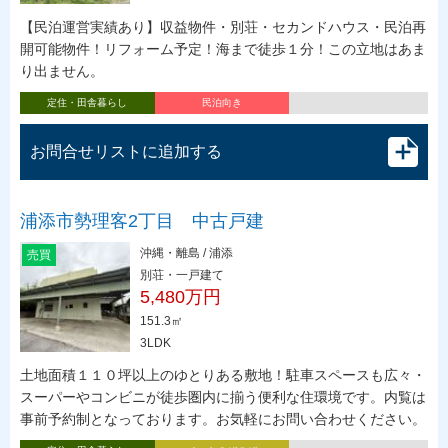
【民泊運営実績あり】収益物件・別荘・セカンドハウス・民泊再
開可能物件！リフォーム予定！海まで徒歩１分！この立地はあま
り出ません。
定住・田舎暮らし
民泊向き
お問合せリストに追加する
浦添市勢理客2丁目 中古戸建
沖縄・離島 / 浦添
売買
別荘・一戸建て
5,480万円
151.3㎡
3LDK
土地面積１１０坪以上のゆとりある敷地！駐車スペースも広々・
スーパーやコンビニが徒歩圏内に揃う便利な住環境です。内覧は
事前予約制となっております。お気軽にお問い合わせください。