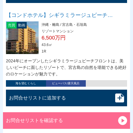
【コンドホテル】シギラミラージュビーチ…
沖縄・離島 / 宮古島・石垣島
売買
動画
リゾートマンション
6,500万円
43.6㎡
1R
2024年にオープンしたシギラミラージュビーチフロントは、美
しいビーチに面したリゾートで、宮古島の自然を堪能できる絶好
のロケーションが魅力です。
海を望むくらし
ビューバス/露天風呂
お問合せリストに追加する
お問合せリストを確認する