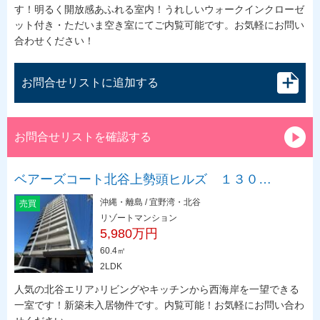
す！明るく開放感あふれる室内！うれしいウォークインクローゼ
ット付き・ただいま空き室にてご内覧可能です。お気軽にお問い
合わせください！
お問合せリストに追加する
お問合せリストを確認する
ベアーズコート北谷上勢頭ヒルズ １３０…
沖縄・離島 / 宜野湾・北谷
売買
リゾートマンション
5,980万円
60.4㎡
2LDK
人気の北谷エリア♪リビングやキッチンから西海岸を一望できる
一室です！新築未入居物件です。内覧可能！お気軽にお問い合わ