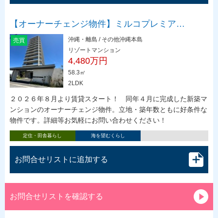
【オーナーチェンジ物件】ミルコプレミア…
沖縄・離島 / その他沖縄本島
売買
リゾートマンション
4,480万円
58.3㎡
2LDK
２０２６年８月より賃貸スタート！ 同年４月に完成した新築マ
ンションのオーナーチェンジ物件。立地・築年数ともに好条件な
物件です。詳細等お気軽にお問い合わせください！
定住・田舎暮らし
海を望むくらし
お問合せリストに追加する
お問合せリストを確認する