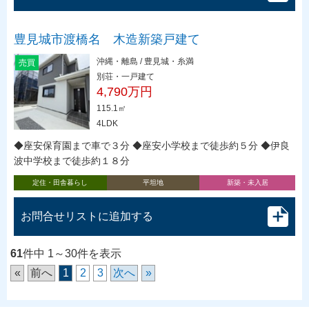
豊見城市渡橋名 木造新築戸建て
沖縄・離島 / 豊見城・糸満
売買
別荘・一戸建て
4,790万円
115.1㎡
4LDK
◆座安保育園まで車で３分 ◆座安小学校まで徒歩約５分 ◆伊良
波中学校まで徒歩約１８分
定住・田舎暮らし
平坦地
新築・未入居
お問合せリストに追加する
61
件中 1～30件を表示
«
前へ
1
2
3
次へ
»