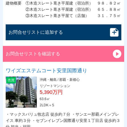
建物概要 ①木造スレート葺き平屋建（宿泊所） ９８．８２㎡
②木造スレート葺き平屋建（宿泊所） ６５．８８㎡
③木造スレート葺き平屋て（店舗） ３１．７５㎡
お問合せリストに追加する
お問合せリストを確認する
ワイズエステムコート安里国際通り
沖縄・離島 / 那覇・新都心
売買
リゾートマンション
5,390万円
63.6㎡
2LDK＋S
・マックスバリュ牧志店 徒歩約７分 ・サンエー那覇メインプレ
イス 車約３分 ・セブンイレブン国際通り安里１丁目店 徒歩約３
分 担当：福田