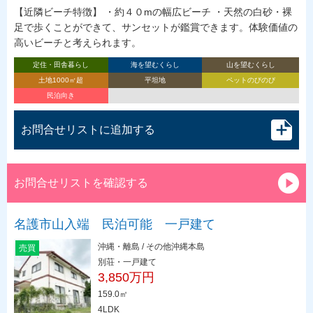
【近隣ビーチ特徴】 ・約４０mの幅広ビーチ ・天然の白砂・裸
足で歩くことができて、サンセットが鑑賞できます。体験価値の
高いビーチと考えられます。
定住・田舎暮らし
海を望むくらし
山を望むくらし
土地1000㎡超
平坦地
ペットのびのび
民泊向き
お問合せリストに追加する
お問合せリストを確認する
名護市山入端 民泊可能 一戸建て
沖縄・離島 / その他沖縄本島
売買
別荘・一戸建て
3,850万円
159.0㎡
4LDK