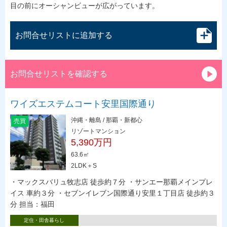
目の前にオーシャンビューが広がっています。
お問合せリストに追加する
お問合せリストを確認する
ワイズエステムコート安里国際通り
沖縄・離島 / 那覇・新都心
売買
リゾートマンション
5,390万円
63.6㎡
2LDK＋S
・マックスバリュ牧志店 徒歩約７分 ・サンエー那覇メインプレ
イス 車約３分 ・セブンイレブン国際通り安里１丁目店 徒歩約３
分 担当：福田
定住・田舎暮らし