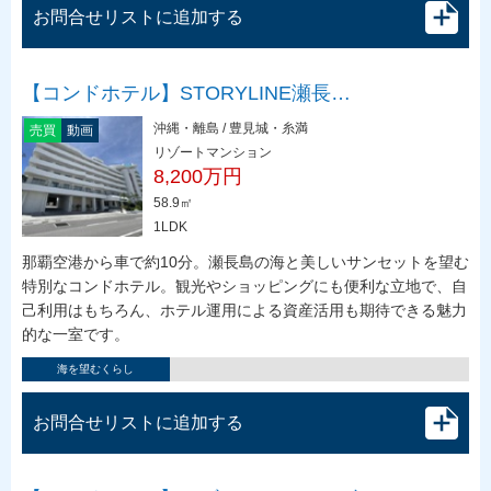
お問合せリストに追加する
【コンドホテル】STORYLINE瀬長…
沖縄・離島 / 豊見城・糸満
売買
動画
リゾートマンション
8,200万円
58.9㎡
1LDK
那覇空港から車で約10分。瀬長島の海と美しいサンセットを望む
特別なコンドホテル。観光やショッピングにも便利な立地で、自
己利用はもちろん、ホテル運用による資産活用も期待できる魅力
的な一室です。
海を望むくらし
お問合せリストに追加する