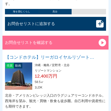
す。
海を望むくらし
高台
お問合せリストに追加する
お問合せリストを確認する
【コンドホテル】リーガロイヤルリゾート…
沖縄・離島 / 宜野湾・北谷
売買
動画
リゾートマンション
12,400万円
58.5㎡
1LDK
北谷・アメリカンビレッジ入口のラグジュアリーコンドホテル。
西海岸を望み、観光・買物・飲食も徒歩圏。自己利用や資産性に
も期待できます。