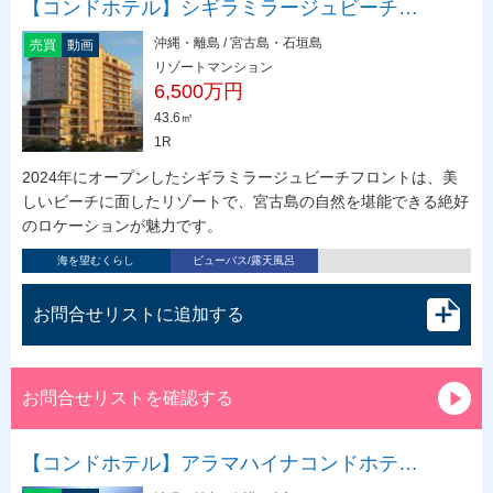
【コンドホテル】シギラミラージュビーチ…
沖縄・離島 / 宮古島・石垣島
売買
動画
リゾートマンション
6,500万円
43.6㎡
1R
2024年にオープンしたシギラミラージュビーチフロントは、美
しいビーチに面したリゾートで、宮古島の自然を堪能できる絶好
のロケーションが魅力です。
海を望むくらし
ビューバス/露天風呂
お問合せリストに追加する
お問合せリストを確認する
【コンドホテル】アラマハイナコンドホテ…