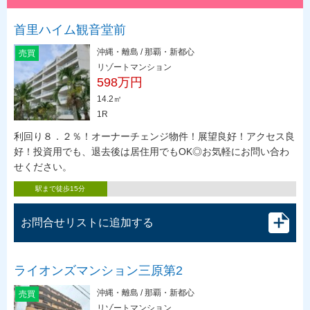
首里ハイム観音堂前
沖縄・離島 / 那覇・新都心
売買
リゾートマンション
598万円
14.2㎡
1R
利回り８．２％！オーナーチェンジ物件！展望良好！アクセス良
好！投資用でも、退去後は居住用でもOK◎お気軽にお問い合わ
せください。
駅まで徒歩15分
お問合せリストに追加する
ライオンズマンション三原第2
沖縄・離島 / 那覇・新都心
売買
リゾートマンション