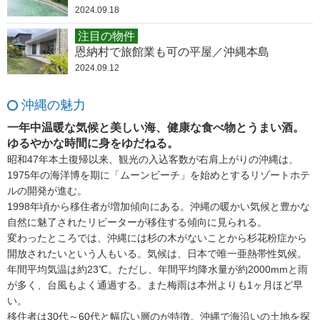
2024.09.18
注目の物件
恩納村で旅館業も可の平屋／沖縄本島
2024.09.12
沖縄の魅力
一年中温暖な気候と美しい海、健康な食べ物とうまい酒。
ゆるやかな時間に身をゆだねる。
昭和47年本土復帰以来、観光の入込客数が右肩上がりの沖縄は、
1975年の海洋博を期に「ムーンビーチ」を始めとするリゾートホテ
ルの開発が進む。
1998年頃から移住者が増加傾向にある。沖縄の暖かい気候と豊かな
自然に魅了されたリピーターが移住する傾向に見られる。
変わったところでは、沖縄には杉の木がないことから杉花粉症から
開放されたいという人もいる。気候は、日本で唯一亜熱帯性気候。
年間平均気温は約23℃。ただし、年間平均降水量が約2000mmと雨
が多く、台風もよく通過する。また梅雨は本州よりも1ヶ月ほど早
い。
移住者は30代～60代と幅広い層のが特徴。沖縄で海沿いの土地を探