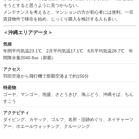
そうとすると思うように見つからない。
メンテナンスを考えると、マンションの方が初心者には便利。一旦
賃貸物件で移住を始め、じっくり購入を検討する人も多い。
＜沖縄エリアデータ＞
気候
年間平均気温23.1℃ 2月平均気温17.1℃ 8月平均気温28.7℃ 年
間降水量2040.8㎜（那覇）
アクセス
羽田空港から飛行機で那覇空港まで約150分
特産物
ゴーヤ、マンゴー、泡盛、さとうきび、海ぶどう、沖縄そば、ちん
すこう
アクテビティ
ダイビング、カヤック、ゴルフ、名所・旧跡めぐり、ネイチャーツ
アー、ホエールウォッチング、クルージング