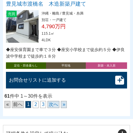
豊見城市渡橋名 木造新築戸建て
沖縄・離島 / 豊見城・糸満
売買
別荘・一戸建て
4,790万円
115.1㎡
4LDK
◆座安保育園まで車で３分 ◆座安小学校まで徒歩約５分 ◆伊良
波中学校まで徒歩約１８分
定住・田舎暮らし
平坦地
新築・未入居
お問合せリストに追加する
61
件中 1～30件を表示
«
前へ
1
2
3
次へ
»