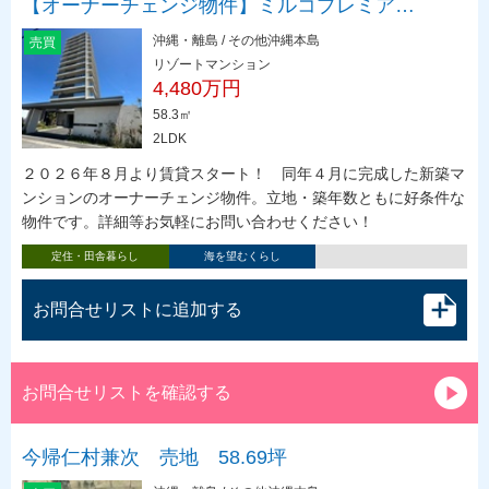
【オーナーチェンジ物件】ミルコプレミア…
沖縄・離島 / その他沖縄本島
売買
リゾートマンション
4,480万円
58.3㎡
2LDK
２０２６年８月より賃貸スタート！ 同年４月に完成した新築マ
ンションのオーナーチェンジ物件。立地・築年数ともに好条件な
物件です。詳細等お気軽にお問い合わせください！
定住・田舎暮らし
海を望むくらし
お問合せリストに追加する
お問合せリストを確認する
今帰仁村兼次 売地 58.69坪