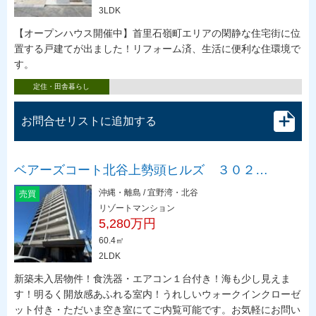
3LDK
【オープンハウス開催中】首里石嶺町エリアの閑静な住宅街に位
置する戸建てが出ました！リフォーム済、生活に便利な住環境で
す。
定住・田舎暮らし
お問合せリストに追加する
ベアーズコート北谷上勢頭ヒルズ ３０２…
沖縄・離島 / 宜野湾・北谷
売買
リゾートマンション
5,280万円
60.4㎡
2LDK
新築未入居物件！食洗器・エアコン１台付き！海も少し見えま
す！明るく開放感あふれる室内！うれしいウォークインクローゼ
ット付き・ただいま空き室にてご内覧可能です。お気軽にお問い