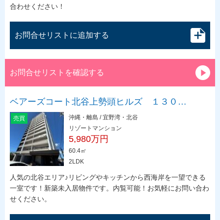
合わせください！
お問合せリストに追加する
お問合せリストを確認する
ベアーズコート北谷上勢頭ヒルズ １３０…
沖縄・離島 / 宜野湾・北谷
売買
リゾートマンション
5,980万円
60.4㎡
2LDK
人気の北谷エリア♪リビングやキッチンから西海岸を一望できる
一室です！新築未入居物件です。内覧可能！お気軽にお問い合わ
せください。