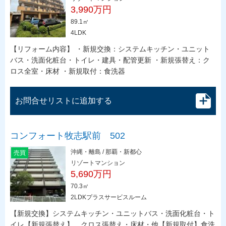
3,990万円
89.1㎡
4LDK
【リフォーム内容】 ・新規交換：システムキッチン・ユニット
バス・洗面化粧台・トイレ・建具・配管更新 ・新規張替え：ク
ロス全室・床材 ・新規取付：食洗器
お問合せリストに追加する
コンフォート牧志駅前 502
沖縄・離島 / 那覇・新都心
売買
リゾートマンション
5,690万円
70.3㎡
2LDKプラスサービスルーム
【新規交換】システムキッチン・ユニットバス・洗面化粧台・ト
イレ【新規張替え】 クロス張替え・床材・他【新規取付】食洗