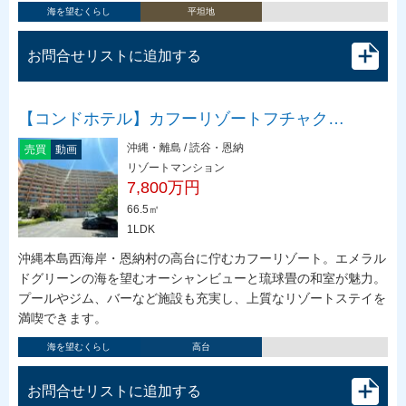
海を望むくらし
平坦地
お問合せリストに追加する
【コンドホテル】カフーリゾートフチャク…
沖縄・離島 / 読谷・恩納
売買
動画
リゾートマンション
7,800万円
66.5㎡
1LDK
沖縄本島西海岸・恩納村の高台に佇むカフーリゾート。エメラル
ドグリーンの海を望むオーシャンビューと琉球畳の和室が魅力。
プールやジム、バーなど施設も充実し、上質なリゾートステイを
満喫できます。
海を望むくらし
高台
お問合せリストに追加する