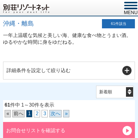
沖縄・離島
61
件該当
一年上温暖な気候と美しい海、健康な食べ物とうまい酒。
ゆるやかな時間に身をゆだねる。
詳細条件を設定して絞り込む
61
件中 1～30件を表示
«
前へ
1
2
3
次へ
»
お問合せリストを確認する