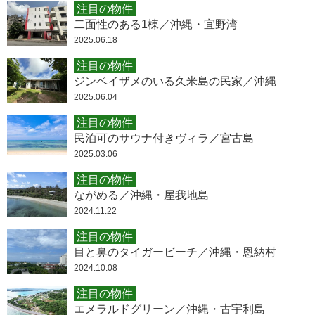
注目の物件
二面性のある1棟／沖縄・宜野湾
2025.06.18
注目の物件
ジンベイザメのいる久米島の民家／沖縄
2025.06.04
注目の物件
民泊可のサウナ付きヴィラ／宮古島
2025.03.06
注目の物件
ながめる／沖縄・屋我地島
2024.11.22
注目の物件
目と鼻のタイガービーチ／沖縄・恩納村
2024.10.08
注目の物件
エメラルドグリーン／沖縄・古宇利島