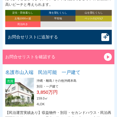
高いビーチと考えられます。
定住・田舎暮らし
海を望むくらし
山を望むくらし
土地1000㎡超
平坦地
ペットのびのび
民泊向き
お問合せリストに追加する
お問合せリストを確認する
名護市山入端 民泊可能 一戸建て
沖縄・離島 / その他沖縄本島
売買
別荘・一戸建て
3,850万円
159.0㎡
4LDK
【民泊運営実績あり】収益物件・別荘・セカンドハウス・民泊再