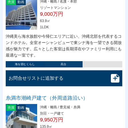
沖縄・離島 / 名護・本部
売買
動画
リゾートマンション
9,000万円
63.9㎡
1LDK
沖縄美ら海水族館や今帰仁エリアに近い、沖縄北部を代表するコ
ンドホテル。全室オーシャンビューで東シナ海を一望できる開放
感が魅力です。広々とした客室は長期滞在やファミリー利用にも
最適な一室です。
海を望むくらし
高台
お問合せリストに追加する
糸満市潮崎戸建て（外周道路沿い）
沖縄・離島 / 豊見城・糸満
売買
動画
別荘・一戸建て
9,950万円
135.9㎡