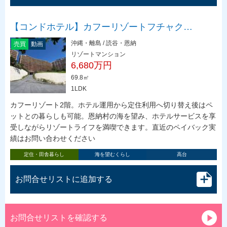
【コンドホテル】カフーリゾートフチャク…
沖縄・離島 / 読谷・恩納
売買
動画
リゾートマンション
6,680万円
69.8㎡
1LDK
カフーリゾート2階。ホテル運用から定住利用へ切り替え後はペ
ットとの暮らしも可能。恩納村の海を望み、ホテルサービスを享
受しながらリゾートライフを満喫できます。直近のペイバック実
績はお問い合わせください
定住・田舎暮らし
海を望むくらし
高台
お問合せリストに追加する
お問合せリストを確認する