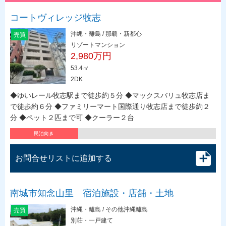
コートヴィレッジ牧志
沖縄・離島 / 那覇・新都心
売買
リゾートマンション
2,980万円
53.4㎡
2DK
◆ゆいレール牧志駅まで徒歩約５分 ◆マックスバリュ牧志店ま
で徒歩約６分 ◆ファミリーマート国際通り牧志店まで徒歩約２
分 ◆ペット２匹まで可 ◆クーラー２台
民泊向き
お問合せリストに追加する
南城市知念山里 宿泊施設・店舗・土地
沖縄・離島 / その他沖縄離島
売買
別荘・一戸建て