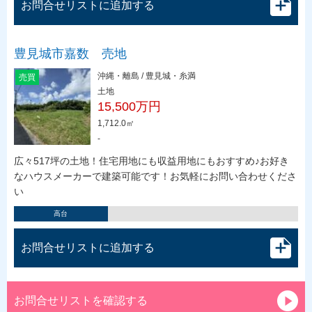
お問合せリストに追加する
豊見城市嘉数 売地
沖縄・離島 / 豊見城・糸満
売買
土地
15,500万円
1,712.0㎡
-
広々517坪の土地！住宅用地にも収益用地にもおすすめ♪お好き
なハウスメーカーで建築可能です！お気軽にお問い合わせくださ
い
高台
お問合せリストに追加する
お問合せリストを確認する