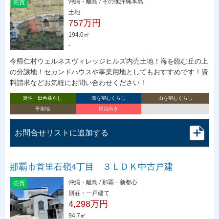
沖縄・離島 / その他沖縄本島
売買
土地
757万円
194.0㎡
-
今帰仁村ウェルネスヴィレッジヒルズ内売土地！海を臨む丘の上
の分譲地！セカンドハウスや事業用地としてもおすすめです！資
料請求などお気軽にお問い合わせください！
定住・田舎暮らし
海を望むくらし
山を望むくらし
平坦地
民泊向き
お問合せリストに追加する
那覇市首里石嶺4丁目 ３ＬＤＫ中古戸建
沖縄・離島 / 那覇・新都心
売買
別荘・一戸建て
4,298万円
94.7㎡