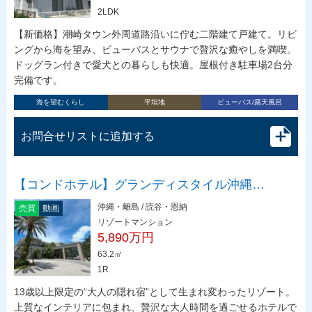
2LDK
【新価格】潮崎タウン外周道路沿いに佇む二階建て戸建て。リビ
ングから海を望み、ビューバスとサウナで贅沢な癒やしを満喫。
ドッグラン付きで愛犬との暮らしも快適。屋根付き駐車場2台分
完備です。
海を望むくらし
平坦地
ビューバス/露天風呂
お問合せリストに追加する
【コンドホテル】グランディスタイル沖縄…
沖縄・離島 / 読谷・恩納
売買
動画
リゾートマンション
5,890万円
63.2㎡
1R
13歳以上限定の“大人の隠れ宿”として生まれ変わったリゾート。
上質なインテリアに包まれ、贅沢な大人時間を過ごせるホテルで