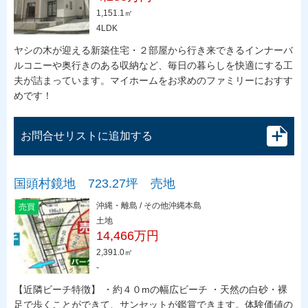
1,151.1㎡
4LDK
ヤシの木が迎える新築住宅・２部屋から行き来できるインナーバ
ルコニーや奥行きのある収納など、毎日の暮らしを快適にする工
夫が詰まっています。マイホームをお求めのファミリーにおすす
めです！
お問合せリストに追加する
国頭村鏡地 723.27坪 売地
沖縄・離島 / その他沖縄本島
売買
土地
14,466万円
2,391.0㎡
-
【近隣ビーチ特徴】 ・約４０mの幅広ビーチ ・天然の白砂・裸
足で歩くことができて、サンセットが鑑賞できます。体験価値の