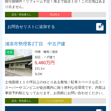
開可能物件！リフォーム予定！海まで徒歩１分！この立地はあま
り出ません。
定住・田舎暮らし
民泊向き
お問合せリストに追加する
浦添市勢理客2丁目 中古戸建
沖縄・離島 / 浦添
売買
別荘・一戸建て
5,480万円
151.3㎡
3LDK
土地面積１１０坪以上のゆとりある敷地！駐車スペースも広々・
スーパーやコンビニが徒歩圏内に揃う便利な住環境です。内覧は
事前予約制となっております。お気軽にお問い合わせください。
定住・田舎暮らし
ペットのびのび