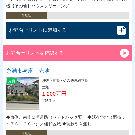
機【その他】ハウスクリーニング
平坦地
お問合せリストに追加する
お問合せリストを確認する
糸満市与座 売地
沖縄・離島 / その他沖縄本島
売買
土地
1,200万円
176.7㎡
-
◆東側、南側２項道路（セットバック要） ◆既存宅地（面積：
１７６．６８㎡）／緩和区域 ◆現状引き渡し
平坦地