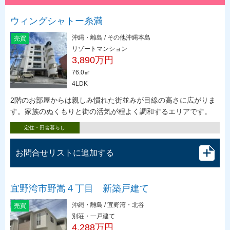
ウィングシャトー糸満
沖縄・離島 / その他沖縄本島
売買
リゾートマンション
3,890万円
76.0㎡
4LDK
2階のお部屋からは親しみ慣れた街並みが目線の高さに広がりま
す。家族のぬくもりと街の活気が程よく調和するエリアです。
定住・田舎暮らし
お問合せリストに追加する
宜野湾市野嵩４丁目 新築戸建て
沖縄・離島 / 宜野湾・北谷
売買
別荘・一戸建て
4,288万円