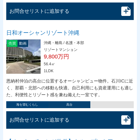
お問合せリストに追加する
日和オーシャンリゾート沖縄
沖縄・離島 / 名護・本部
売買
動画
リゾートマンション
9,800万円
56.4㎡
1LDK
恩納村仲泊の高台に位置するオーシャンビュー物件。石川ICに近
く、那覇・北部への移動も快適。自己利用にも資産運用にも適し
た、利便性とリゾート感を兼ね備えた一室です。
海を望むくらし
高台
お問合せリストに追加する