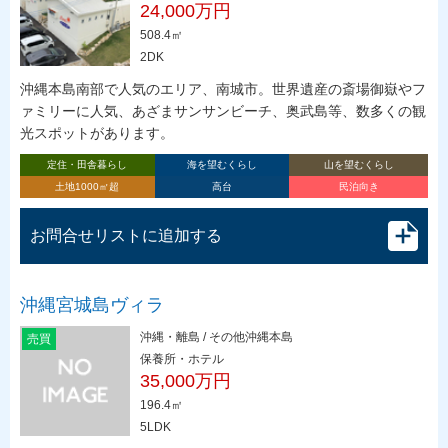
24,000万円
508.4㎡
2DK
沖縄本島南部で人気のエリア、南城市。世界遺産の斎場御嶽やフ
ァミリーに人気、あざまサンサンビーチ、奥武島等、数多くの観
光スポットがあります。
定住・田舎暮らし
海を望むくらし
山を望むくらし
土地1000㎡超
高台
民泊向き
お問合せリストに追加する
沖縄宮城島ヴィラ
沖縄・離島 / その他沖縄本島
売買
保養所・ホテル
35,000万円
196.4㎡
5LDK