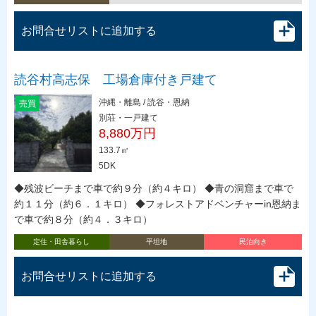
お問合せリストに追加する
読谷村高志保 工場倉庫付き戸建て
沖縄・離島 / 読谷・恩納
売買
別荘・一戸建て
8,880万円
133.7㎡
5DK
◆残波ビーチまで車で約９分（約４キロ） ◆青の洞窟まで車で
約１１分（約６．１キロ） ◆フォレストアドベンチャーin恩納ま
で車で約８分（約４．３キロ）
定住・田舎暮らし
平坦地
民泊向き
お問合せリストに追加する