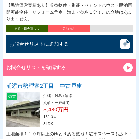
【民泊運営実績あり】収益物件・別荘・セカンドハウス・民泊再
開可能物件！リフォーム予定！海まで徒歩１分！この立地はあま
り出ません。
定住・田舎暮らし
民泊向き
お問合せリストに追加する
お問合せリストを確認する
浦添市勢理客2丁目 中古戸建
沖縄・離島 / 浦添
売買
別荘・一戸建て
5,480万円
151.3㎡
3LDK
土地面積１１０坪以上のゆとりある敷地！駐車スペースも広々・