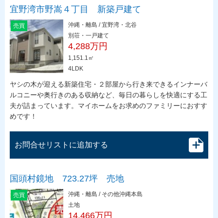
宜野湾市野嵩４丁目 新築戸建て
沖縄・離島 / 宜野湾・北谷
売買
別荘・一戸建て
4,288万円
1,151.1㎡
4LDK
ヤシの木が迎える新築住宅・２部屋から行き来できるインナーバ
ルコニーや奥行きのある収納など、毎日の暮らしを快適にする工
夫が詰まっています。マイホームをお求めのファミリーにおすす
めです！
お問合せリストに追加する
国頭村鏡地 723.27坪 売地
沖縄・離島 / その他沖縄本島
売買
土地
14,466万円