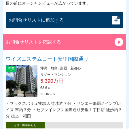
目の前にオーシャンビューが広がっています。
お問合せリストに追加する
お問合せリストを確認する
ワイズエステムコート安里国際通り
沖縄・離島 / 那覇・新都心
売買
リゾートマンション
5,390万円
63.6㎡
2LDK＋S
・マックスバリュ牧志店 徒歩約７分 ・サンエー那覇メインプレ
イス 車約３分 ・セブンイレブン国際通り安里１丁目店 徒歩約３
分 担当：福田
定住・田舎暮らし