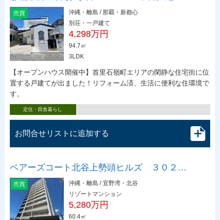
沖縄・離島 / 那覇・新都心
売買
別荘・一戸建て
4,298万円
94.7㎡
3LDK
【オープンハウス開催中】首里石嶺町エリアの閑静な住宅街に位
置する戸建てが出ました！リフォーム済、生活に便利な住環境で
す。
定住・田舎暮らし
お問合せリストに追加する
ベアーズコート北谷上勢頭ヒルズ ３０２…
沖縄・離島 / 宜野湾・北谷
売買
リゾートマンション
5,280万円
60.4㎡