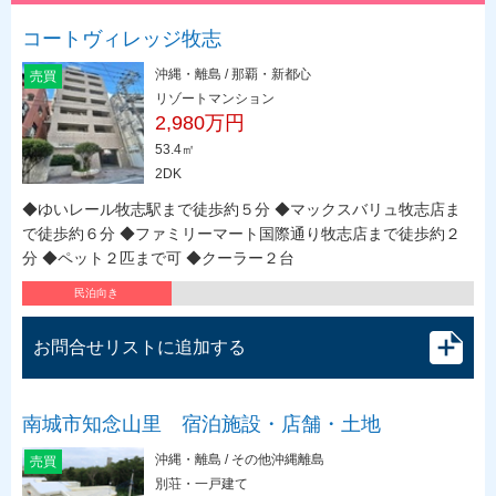
コートヴィレッジ牧志
沖縄・離島 / 那覇・新都心
売買
リゾートマンション
2,980万円
53.4㎡
2DK
◆ゆいレール牧志駅まで徒歩約５分 ◆マックスバリュ牧志店ま
で徒歩約６分 ◆ファミリーマート国際通り牧志店まで徒歩約２
分 ◆ペット２匹まで可 ◆クーラー２台
民泊向き
お問合せリストに追加する
南城市知念山里 宿泊施設・店舗・土地
沖縄・離島 / その他沖縄離島
売買
別荘・一戸建て