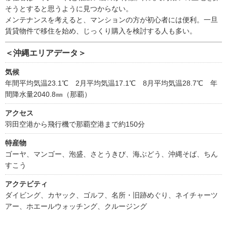
そうとすると思うように見つからない。
メンテナンスを考えると、マンションの方が初心者には便利。一旦
賃貸物件で移住を始め、じっくり購入を検討する人も多い。
＜沖縄エリアデータ＞
気候
年間平均気温23.1℃ 2月平均気温17.1℃ 8月平均気温28.7℃ 年
間降水量2040.8㎜（那覇）
アクセス
羽田空港から飛行機で那覇空港まで約150分
特産物
ゴーヤ、マンゴー、泡盛、さとうきび、海ぶどう、沖縄そば、ちん
すこう
アクテビティ
ダイビング、カヤック、ゴルフ、名所・旧跡めぐり、ネイチャーツ
アー、ホエールウォッチング、クルージング