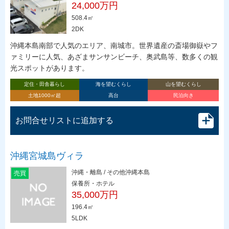
24,000万円
508.4㎡
2DK
沖縄本島南部で人気のエリア、南城市。世界遺産の斎場御嶽やフ
ァミリーに人気、あざまサンサンビーチ、奥武島等、数多くの観
光スポットがあります。
定住・田舎暮らし
海を望むくらし
山を望むくらし
土地1000㎡超
高台
民泊向き
お問合せリストに追加する
沖縄宮城島ヴィラ
沖縄・離島 / その他沖縄本島
売買
保養所・ホテル
35,000万円
196.4㎡
5LDK