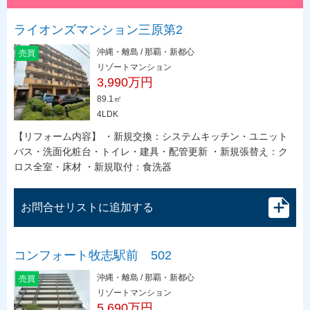
ライオンズマンション三原第2
沖縄・離島 / 那覇・新都心
売買
リゾートマンション
3,990万円
89.1㎡
4LDK
【リフォーム内容】 ・新規交換：システムキッチン・ユニット
バス・洗面化粧台・トイレ・建具・配管更新 ・新規張替え：ク
ロス全室・床材 ・新規取付：食洗器
お問合せリストに追加する
コンフォート牧志駅前 502
沖縄・離島 / 那覇・新都心
売買
リゾートマンション
5,690万円