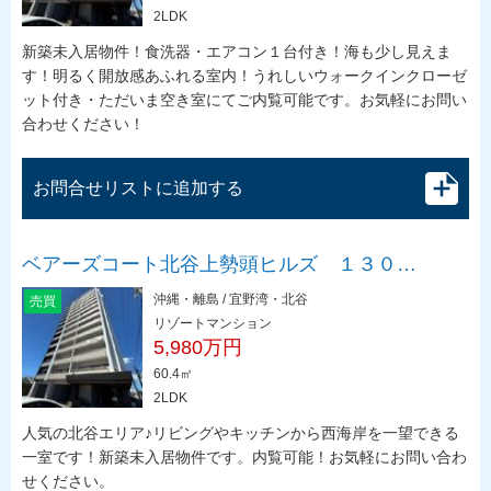
2LDK
新築未入居物件！食洗器・エアコン１台付き！海も少し見えま
す！明るく開放感あふれる室内！うれしいウォークインクローゼ
ット付き・ただいま空き室にてご内覧可能です。お気軽にお問い
合わせください！
お問合せリストに追加する
ベアーズコート北谷上勢頭ヒルズ １３０…
沖縄・離島 / 宜野湾・北谷
売買
リゾートマンション
5,980万円
60.4㎡
2LDK
人気の北谷エリア♪リビングやキッチンから西海岸を一望できる
一室です！新築未入居物件です。内覧可能！お気軽にお問い合わ
せください。