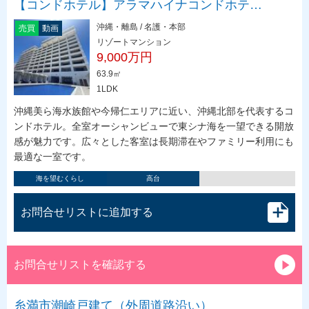
【コンドホテル】アラマハイナコンドホテ…
沖縄・離島 / 名護・本部
売買
動画
リゾートマンション
9,000万円
63.9㎡
1LDK
沖縄美ら海水族館や今帰仁エリアに近い、沖縄北部を代表するコ
ンドホテル。全室オーシャンビューで東シナ海を一望できる開放
感が魅力です。広々とした客室は長期滞在やファミリー利用にも
最適な一室です。
海を望むくらし
高台
お問合せリストに追加する
お問合せリストを確認する
糸満市潮崎戸建て（外周道路沿い）