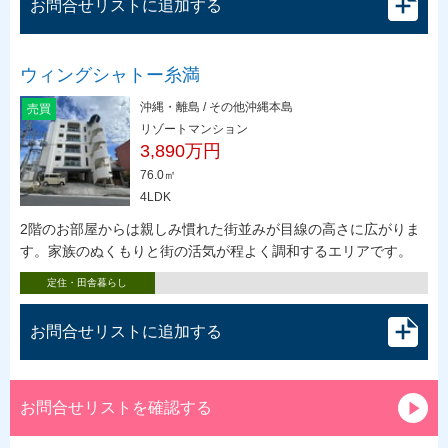
お問合せリストに追加する
ウィングシャトー糸満
沖縄・離島 / その他沖縄本島
売買
リゾートマンション
3,890万円
76.0㎡
4LDK
2階のお部屋からは親しみ慣れた街並みが目線の高さに広がりま
す。家族のぬくもりと街の活気が程よく調和するエリアです。
定住・田舎暮らし
お問合せリストに追加する
お問合せリストを確認する