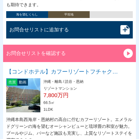
も期待できます。
海を望むくらし
平坦地
お問合せリストに追加する
お問合せリストを確認する
【コンドホテル】カフーリゾートフチャク…
沖縄・離島 / 読谷・恩納
売買
動画
リゾートマンション
7,800万円
66.5㎡
1LDK
沖縄本島西海岸・恩納村の高台に佇むカフーリゾート。エメラル
ドグリーンの海を望むオーシャンビューと琉球畳の和室が魅力。
プールやジム、バーなど施設も充実し、上質なリゾートステイを