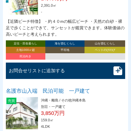
2,391.0㎡
-
【近隣ビーチ特徴】 ・約４０mの幅広ビーチ ・天然の白砂・裸
足で歩くことができて、サンセットが鑑賞できます。体験価値の
高いビーチと考えられます。
定住・田舎暮らし
海を望むくらし
山を望むくらし
土地1000㎡超
平坦地
ペットのびのび
民泊向き
お問合せリストに追加する
名護市山入端 民泊可能 一戸建て
沖縄・離島 / その他沖縄本島
売買
別荘・一戸建て
3,850万円
159.0㎡
4LDK