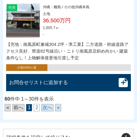
沖縄・離島 / その他沖縄本島
売買
土地
36,500万円
1,005.7㎡
-
【売地：南風原町兼城304.2坪・準工業】二方道路・幹線道路ア
クセス良好、県道82号線沿い・ニトリ南風原店斜め向かい 建築
条件なし！上物解体後更地引渡し予定
土地1000㎡超
お問合せリストに追加する
60
件中 1～30件を表示
«
前へ
1
2
次へ
»