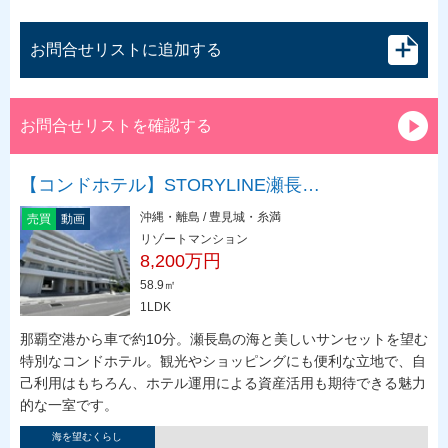
お問合せリストに追加する
お問合せリストを確認する
【コンドホテル】STORYLINE瀬長…
沖縄・離島 / 豊見城・糸満
売買
動画
リゾートマンション
8,200万円
58.9㎡
1LDK
那覇空港から車で約10分。瀬長島の海と美しいサンセットを望む
特別なコンドホテル。観光やショッピングにも便利な立地で、自
己利用はもちろん、ホテル運用による資産活用も期待できる魅力
的な一室です。
海を望むくらし