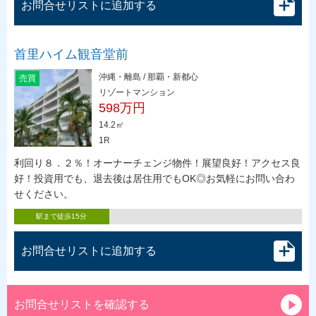
お問合せリストに追加する
首里ハイム観音堂前
沖縄・離島 / 那覇・新都心
売買
リゾートマンション
598万円
14.2㎡
1R
利回り８．２％！オーナーチェンジ物件！展望良好！アクセス良
好！投資用でも、退去後は居住用でもOK◎お気軽にお問い合わ
せください。
駅まで徒歩15分
お問合せリストに追加する
お問合せリストを確認する