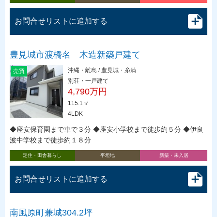
お問合せリストに追加する
豊見城市渡橋名 木造新築戸建て
沖縄・離島 / 豊見城・糸満
売買
別荘・一戸建て
4,790万円
115.1㎡
4LDK
◆座安保育園まで車で３分 ◆座安小学校まで徒歩約５分 ◆伊良
波中学校まで徒歩約１８分
定住・田舎暮らし
平坦地
新築・未入居
お問合せリストに追加する
南風原町兼城304.2坪