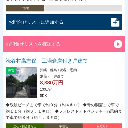
平坦地
お問合せリストに追加する
お問合せリストを確認する
読谷村高志保 工場倉庫付き戸建て
沖縄・離島 / 読谷・恩納
売買
別荘・一戸建て
8,880万円
133.7㎡
5DK
◆残波ビーチまで車で約９分（約４キロ） ◆青の洞窟まで車で
約１１分（約６．１キロ） ◆フォレストアドベンチャーin恩納ま
で車で約８分（約４．３キロ）
定住・田舎暮らし
平坦地
民泊向き