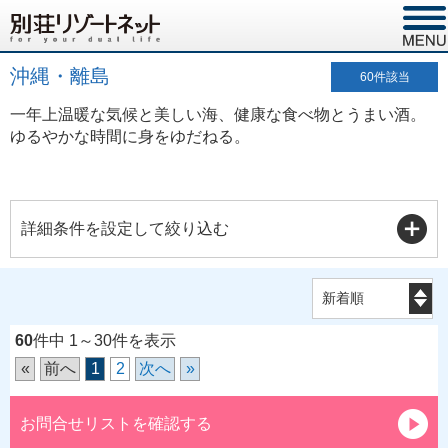
沖縄・離島
60
件該当
一年上温暖な気候と美しい海、健康な食べ物とうまい酒。
ゆるやかな時間に身をゆだねる。
詳細条件を設定して絞り込む
60
件中 1～30件を表示
«
前へ
1
2
次へ
»
お問合せリストを確認する