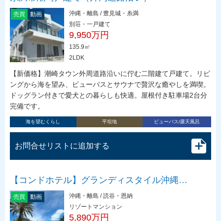
沖縄・離島 / 豊見城・糸満
売買
動画
別荘・一戸建て
9,950万円
135.9㎡
2LDK
【新価格】潮崎タウン外周道路沿いに佇む二階建て戸建て。リビ
ングから海を望み、ビューバスとサウナで贅沢な癒やしを満喫。
ドッグラン付きで愛犬との暮らしも快適。屋根付き駐車場2台分
完備です。
海を望むくらし
平坦地
ビューバス/露天風呂
お問合せリストに追加する
【コンドホテル】グランディスタイル沖縄…
沖縄・離島 / 読谷・恩納
売買
動画
リゾートマンション
5,890万円