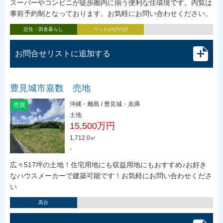
スーパーやコンビニが徒歩圏内に揃う便利な住環境です。内覧は
事前予約制となっております。お気軽にお問い合わせください。
定住・田舎暮らし
ペットのびのび
お問合せリストに追加する
豊見城市嘉数 売地
沖縄・離島 / 豊見城・糸満
売買
土地
15,500万円
1,712.0㎡
-
広々517坪の土地！住宅用地にも収益用地にもおすすめ♪お好き
なハウスメーカーで建築可能です！お気軽にお問い合わせくださ
い
高台