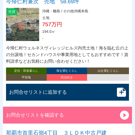
今帰仁村兼次 売地 58.69坪
沖縄・離島 / その他沖縄本島
売買
土地
757万円
194.0㎡
-
今帰仁村ウェルネスヴィレッジヒルズ内売土地！海を臨む丘の上
の分譲地！セカンドハウスや事業用地としてもおすすめです！資
料請求などお気軽にお問い合わせください！
定住・田舎暮らし
海を望むくらし
山を望むくらし
平坦地
民泊向き
お問合せリストに追加する
お問合せリストを確認する
那覇市首里石嶺4丁目 ３ＬＤＫ中古戸建