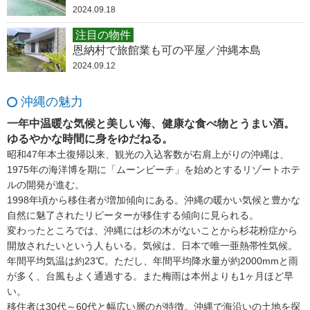
2024.09.18
注目の物件
恩納村で旅館業も可の平屋／沖縄本島
2024.09.12
沖縄の魅力
一年中温暖な気候と美しい海、健康な食べ物とうまい酒。
ゆるやかな時間に身をゆだねる。
昭和47年本土復帰以来、観光の入込客数が右肩上がりの沖縄は、
1975年の海洋博を期に「ムーンビーチ」を始めとするリゾートホテ
ルの開発が進む。
1998年頃から移住者が増加傾向にある。沖縄の暖かい気候と豊かな
自然に魅了されたリピーターが移住する傾向に見られる。
変わったところでは、沖縄には杉の木がないことから杉花粉症から
開放されたいという人もいる。気候は、日本で唯一亜熱帯性気候。
年間平均気温は約23℃。ただし、年間平均降水量が約2000mmと雨
が多く、台風もよく通過する。また梅雨は本州よりも1ヶ月ほど早
い。
移住者は30代～60代と幅広い層のが特徴。沖縄で海沿いの土地を探