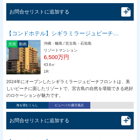
お問合せリストに追加する
【コンドホテル】シギラミラージュビーチ…
沖縄・離島 / 宮古島・石垣島
売買
動画
リゾートマンション
6,500万円
43.6㎡
1R
2024年にオープンしたシギラミラージュビーチフロントは、美
しいビーチに面したリゾートで、宮古島の自然を堪能できる絶好
のロケーションが魅力です。
海を望むくらし
ビューバス/露天風呂
お問合せリストに追加する