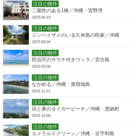
注目の物件
二面性のある1棟／沖縄・宜野湾
2025.06.18
注目の物件
ジンベイザメのいる久米島の民家／沖縄
2025.06.04
注目の物件
民泊可のサウナ付きヴィラ／宮古島
2025.03.06
注目の物件
ながめる／沖縄・屋我地島
2024.11.22
注目の物件
目と鼻のタイガービーチ／沖縄・恩納村
2024.10.08
注目の物件
エメラルドグリーン／沖縄・古宇利島