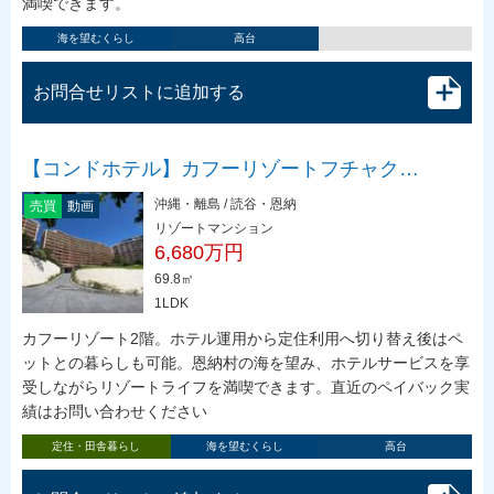
満喫できます。
海を望むくらし
高台
お問合せリストに追加する
【コンドホテル】カフーリゾートフチャク…
沖縄・離島 / 読谷・恩納
売買
動画
リゾートマンション
6,680万円
69.8㎡
1LDK
カフーリゾート2階。ホテル運用から定住利用へ切り替え後はペ
ットとの暮らしも可能。恩納村の海を望み、ホテルサービスを享
受しながらリゾートライフを満喫できます。直近のペイバック実
績はお問い合わせください
定住・田舎暮らし
海を望むくらし
高台