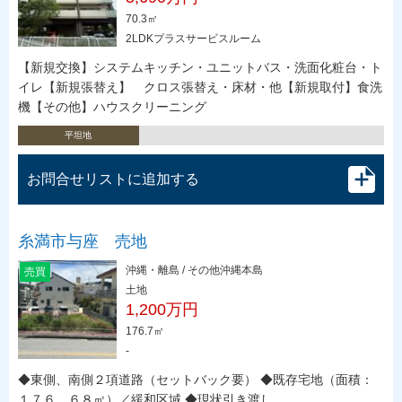
70.3㎡
2LDKプラスサービスルーム
【新規交換】システムキッチン・ユニットバス・洗面化粧台・ト
イレ【新規張替え】 クロス張替え・床材・他【新規取付】食洗
機【その他】ハウスクリーニング
平坦地
お問合せリストに追加する
糸満市与座 売地
沖縄・離島 / その他沖縄本島
売買
土地
1,200万円
176.7㎡
-
◆東側、南側２項道路（セットバック要） ◆既存宅地（面積：
１７６．６８㎡）／緩和区域 ◆現状引き渡し