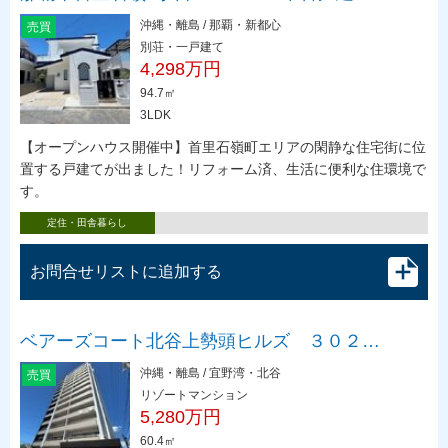
沖縄・離島 / 那覇・新都心
売買
別荘・一戸建て
4,298万円
94.7㎡
3LDK
【オープンハウス開催中】首里石嶺町エリアの閑静な住宅街に位
置する戸建てが出ました！リフォーム済、生活に便利な住環境で
す。
定住・田舎暮らし
お問合せリストに追加する
ベアーズコート北谷上勢頭ヒルズ ３０２…
沖縄・離島 / 宜野湾・北谷
売買
リゾートマンション
5,280万円
60.4㎡