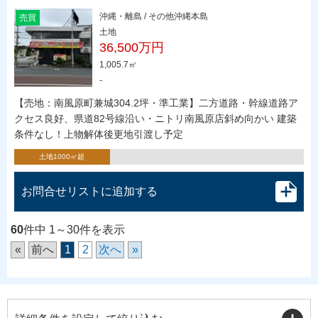
沖縄・離島 / その他沖縄本島
売買
土地
36,500万円
1,005.7㎡
-
【売地：南風原町兼城304.2坪・準工業】二方道路・幹線道路ア
クセス良好、県道82号線沿い・ニトリ南風原店斜め向かい 建築
条件なし！上物解体後更地引渡し予定
土地1000㎡超
お問合せリストに追加する
60
件中 1～30件を表示
«
前へ
1
2
次へ
»