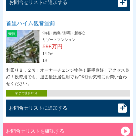
お問合せリストに追加する
首里ハイム観音堂前
沖縄・離島 / 那覇・新都心
売買
リゾートマンション
598万円
14.2㎡
1R
利回り８．２％！オーナーチェンジ物件！展望良好！アクセス良
好！投資用でも、退去後は居住用でもOK◎お気軽にお問い合わ
せください。
駅まで徒歩15分
お問合せリストに追加する
お問合せリストを確認する