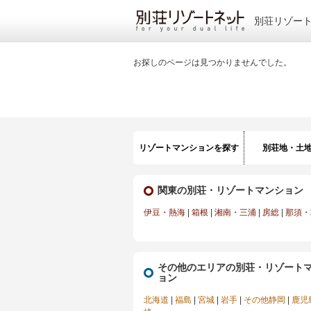
別荘リゾー
お探しのページは見つかりませんでした。
リゾートマンションを探す
別荘地・土
関東の別荘・リゾートマンション
伊豆・熱海
|
箱根
|
湘南・三浦
|
房総
|
那須・
その他のエリアの別荘・リゾート
ョン
北海道
|
福島
|
宮城
|
岩手
|
その他静岡
|
鹿児