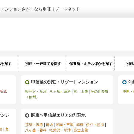
トマンションさがすなら別荘リゾートネット
地を探す
別荘・一戸建てを探す
保養所・ホテルほかを探す
別荘
甲信越の別荘・リゾートマンション
沖
塩原
軽井沢・草津
|
八ヶ岳・蓼科
|
富士山麓
|
その他長野
沖縄・
（信州）
マンシ
関東〜甲信越エリアの別荘地
那須・塩原
|
房総
|
湘南・三浦
|
箱根
|
伊豆・熱海
|
島
|
宮
八ヶ岳・蓼科
|
軽井沢・草津
|
富士山麓