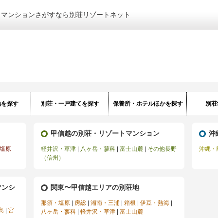
トマンションさがすなら別荘リゾートネット
地を探す
別荘・一戸建てを探す
保養所・ホテルほかを探す
別荘
甲信越の別荘・リゾートマンション
沖
塩原
軽井沢・草津
|
八ヶ岳・蓼科
|
富士山麓
|
その他長野
沖縄・
（信州）
マンシ
関東〜甲信越エリアの別荘地
那須・塩原
|
房総
|
湘南・三浦
|
箱根
|
伊豆・熱海
|
島
|
宮
八ヶ岳・蓼科
|
軽井沢・草津
|
富士山麓