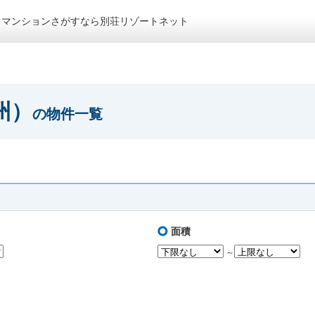
トマンションさがすなら別荘リゾートネット
州）
の物件一覧
面積
～