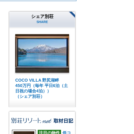
シェア別荘
SHARE
COCO VILLA 野尻湖畔
450万円（毎年 平日6泊（土
日祝の場合4泊））
（シェア別荘）
注目の物件
低コ