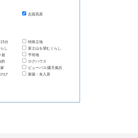
志賀高原
15分
特殊立地
くらし
富士山を望むくらし
㎡超
平坦地
統的
ログハウス
る家
ビューバス/露天風呂
びのび
新築・未入居