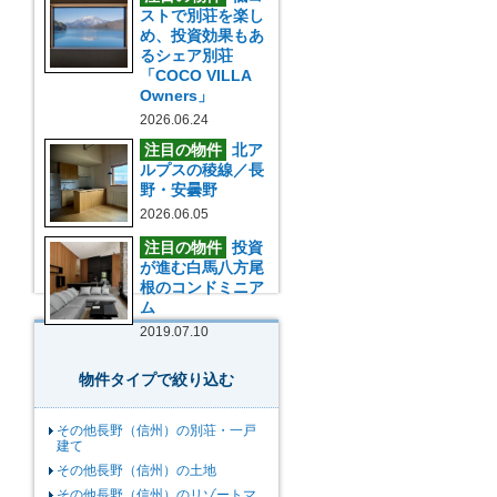
ストで別荘を楽し
め、投資効果もあ
るシェア別荘
「COCO VILLA
Owners」
2026.06.24
注目の物件
北ア
ルプスの稜線／長
野・安曇野
2026.06.05
注目の物件
投資
が進む白馬八方尾
根のコンドミニア
ム
2019.07.10
物件タイプで絞り込む
その他長野（信州）の別荘・一戸
建て
その他長野（信州）の土地
その他長野（信州）のリゾートマ