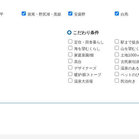
平
斑尾・野尻湖・黒姫
安曇野
白馬
こだわり条件
定住・田舎暮らし
駅まで徒歩
海を望むくらし
山を望む
家庭菜園/畑
土地1000
高台
古民家/伝
デザイナーズ
温泉のあ
暖炉/薪ストーブ
ペットの
温泉大浴場
民泊向き