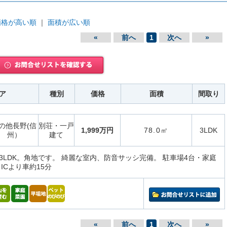
価格が高い順
｜
面積が広い順
«
前へ
1
次へ
»
ア
種別
価格
面積
間取り
の他長野(信
別荘・一戸
1,999万円
78.0㎡
3LDK
州）
建て
3LDK。角地です。 綺麗な室内、防音サッシ完備。 駐車場4台・家庭
ICより車約15分
«
前へ
1
次へ
»