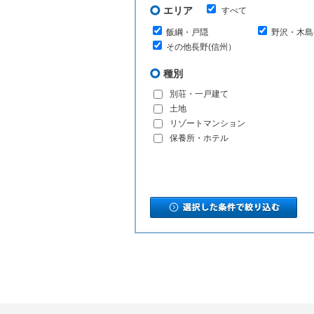
エリア
すべて
飯綱・戸隠
野沢・木島
その他長野(信州）
種別
別荘・一戸建て
土地
リゾートマンション
保養所・ホテル