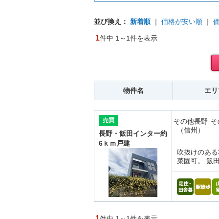
並び換え：
新着順
｜
価格が安い順
｜
1
件中 1～1件を表示
物件名
エリ
売買
その他長野
そ
（信州）
長野・飯田インター約
6ｋｍ戸建
吹抜けのある
菜園可。 飯田
1
件中 1～1件を表示