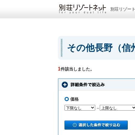
別荘リゾー
その他長野（信
1
件該当しました。
価格
～