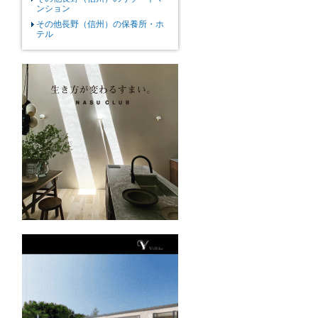
ンション
その他長野（信州）の保養所・ホ
テル