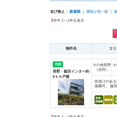
並び換え：
新着順
｜
価格が安い順
｜
1
件中 1～1件を表示
物件名
エリ
売買
その他長野
そ
（信州）
長野・飯田インター約
6ｋｍ戸建
吹抜けのある
菜園可。 飯田
1
件中 1～1件を表示