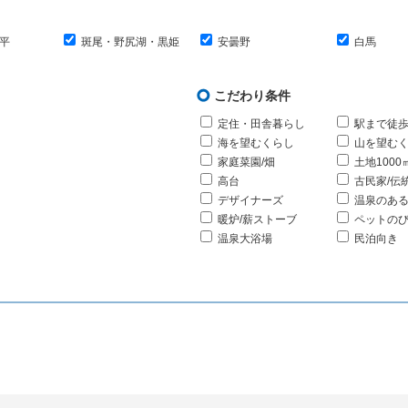
平
斑尾・野尻湖・黒姫
安曇野
白馬
こだわり条件
定住・田舎暮らし
駅まで徒歩
海を望むくらし
山を望む
家庭菜園/畑
土地1000
高台
古民家/伝
デザイナーズ
温泉のあ
暖炉/薪ストーブ
ペットの
温泉大浴場
民泊向き