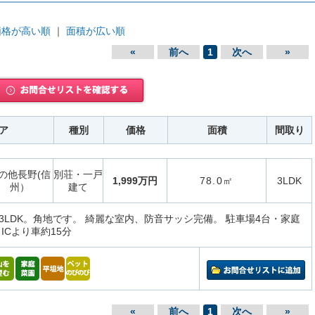
価格が高い順
｜
面積が広い順
«
前へ
1
次へ
»
ア
種別
価格
面積
間取り
の他長野(信
別荘・一戸
1,999万円
78.0㎡
3LDK
州）
建て
3LDK。角地です。 綺麗な室内、防音サッシ完備。 駐車場4台・家庭
ICより車約15分
«
前へ
1
次へ
»