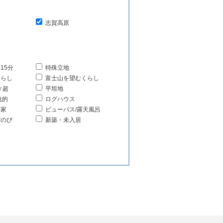
志賀高原
15分
特殊立地
くらし
富士山を望むくらし
㎡超
平坦地
統的
ログハウス
る家
ビューバス/露天風呂
びのび
新築・未入居