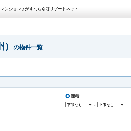
トマンションさがすなら別荘リゾートネット
州）
の物件一覧
面積
～