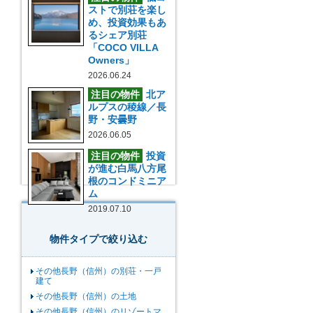
ストで別荘を楽し
め、投資効果もあ
るシェア別荘
「COCO VILLA
Owners」
2026.06.24
注目の物件
北ア
ルプスの稜線／長
野・安曇野
2026.06.05
注目の物件
投資
が進む白馬八方尾
根のコンドミニア
ム
2019.07.10
物件タイプで絞り込む
その他長野（信州）の別荘・一戸
建て
その他長野（信州）の土地
その他長野（信州）のリゾートマ