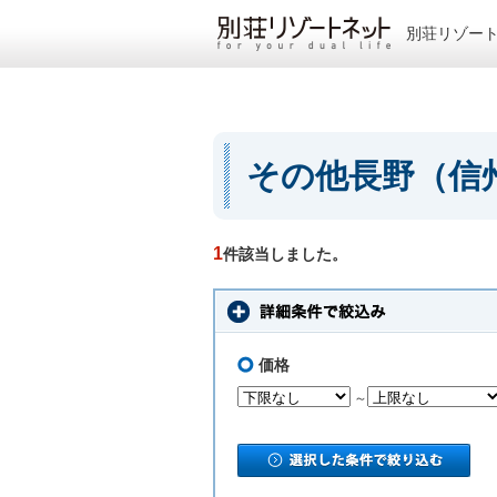
別荘リゾー
その他長野（信
1
件該当しました。
価格
～