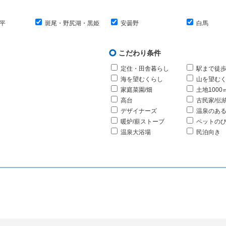
平
斑尾・野尻湖・黒姫
安曇野
白馬
こだわり条件
定住・田舎暮らし
駅まで徒歩
海を望むくらし
山を望む
家庭菜園/畑
土地1000
高台
古民家/伝
デザイナーズ
温泉のあ
暖炉/薪ストーブ
ペットの
温泉大浴場
民泊向き