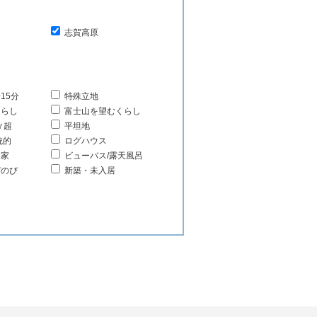
志賀高原
15分
特殊立地
くらし
富士山を望むくらし
㎡超
平坦地
統的
ログハウス
る家
ビューバス/露天風呂
びのび
新築・未入居