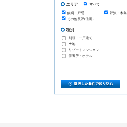
エリア
すべて
飯綱・戸隠
野沢・木島
その他長野(信州）
種別
別荘・一戸建て
土地
リゾートマンション
保養所・ホテル