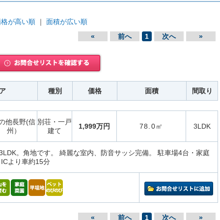
価格が高い順
｜
面積が広い順
«
前へ
1
次へ
»
ア
種別
価格
面積
間取り
の他長野(信
別荘・一戸
1,999万円
78.0㎡
3LDK
州）
建て
3LDK。角地です。 綺麗な室内、防音サッシ完備。 駐車場4台・家庭
ICより車約15分
«
前へ
1
次へ
»