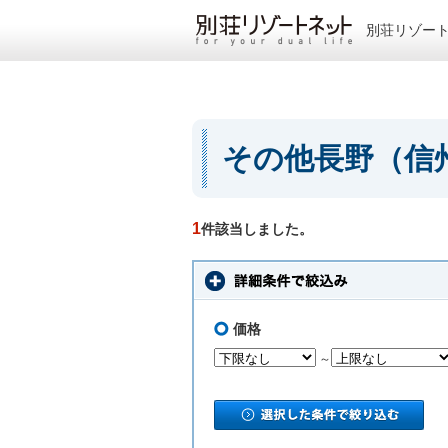
別荘リゾー
その他長野（信
1
件該当しました。
価格
～