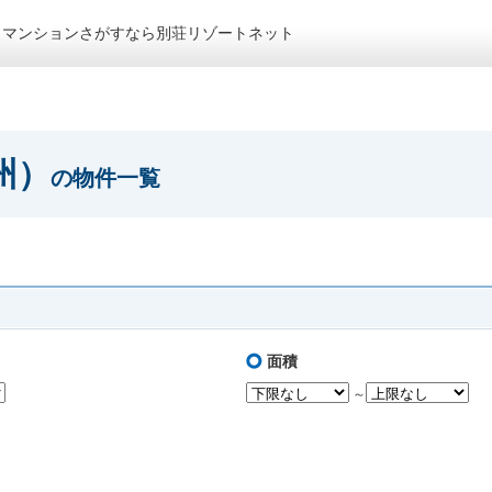
トマンションさがすなら別荘リゾートネット
州）
の物件一覧
面積
～