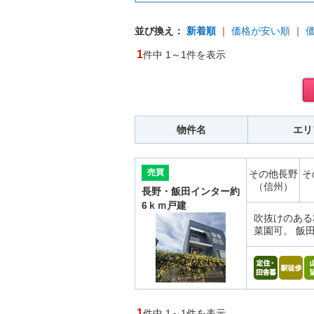
並び換え：
新着順
｜
価格が安い順
｜
1
件中 1～1件を表示
物件名
エリ
売買
その他長野
そ
（信州）
長野・飯田インター約
6ｋｍ戸建
吹抜けのある
菜園可。 飯田
1
件中 1～1件を表示