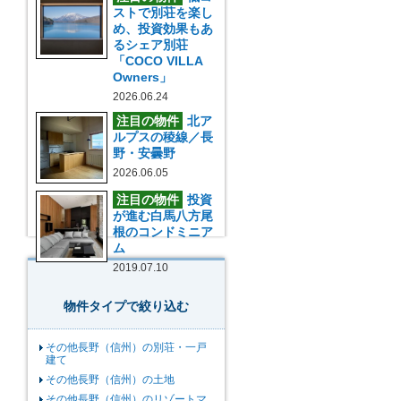
ストで別荘を楽し
め、投資効果もあ
るシェア別荘
「COCO VILLA
Owners」
2026.06.24
注目の物件
北ア
ルプスの稜線／長
野・安曇野
2026.06.05
注目の物件
投資
が進む白馬八方尾
根のコンドミニア
ム
2019.07.10
物件タイプで絞り込む
その他長野（信州）の別荘・一戸
建て
その他長野（信州）の土地
その他長野（信州）のリゾートマ