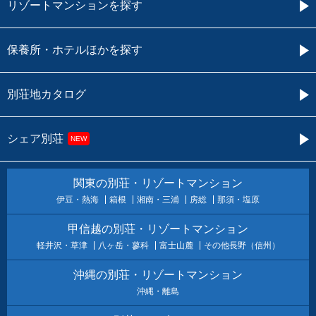
リゾートマンションを探す
保養所・ホテルほかを探す
別荘地カタログ
シェア別荘
NEW
関東の別荘・リゾートマンション
伊豆・熱海
箱根
湘南・三浦
房総
那須・塩原
甲信越の別荘・リゾートマンション
軽井沢・草津
八ヶ岳・蓼科
富士山麓
その他長野（信州）
沖縄の別荘・リゾートマンション
沖縄・離島