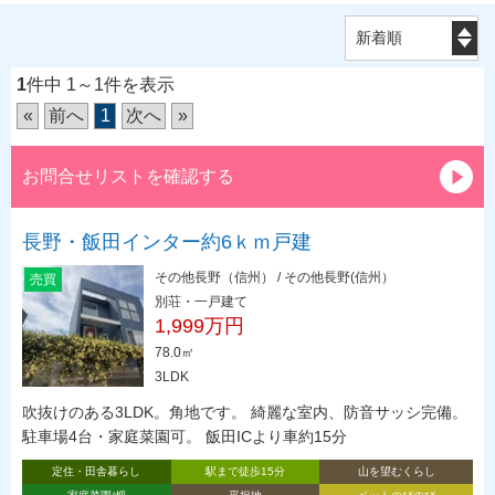
1
件中 1～1件を表示
«
前へ
1
次へ
»
お問合せリストを確認する
長野・飯田インター約6ｋｍ戸建
その他長野（信州） / その他長野(信州）
売買
別荘・一戸建て
1,999万円
78.0㎡
3LDK
吹抜けのある3LDK。角地です。 綺麗な室内、防音サッシ完備。
駐車場4台・家庭菜園可。 飯田ICより車約15分
定住・田舎暮らし
駅まで徒歩15分
山を望むくらし