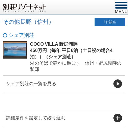
その他長野（信州）
1
件該当
シェア別荘
COCO VILLA 野尻湖畔
450万円（毎年 平日6泊（土日祝の場合4
泊））（シェア別荘）
湖のそばで静かに過ごす 信州・野尻湖畔の
私邸
シェア別荘の一覧を見る
詳細条件を設定して絞り込む