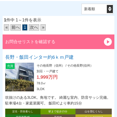
1
件中 1～1件を表示
«
前へ
1
次へ
»
お問合せリストを確認する
長野・飯田インター約6ｋｍ戸建
その他長野（信州） / その他長野(信州）
売買
別荘・一戸建て
1,999万円
78.0㎡
3LDK
吹抜けのある3LDK。角地です。 綺麗な室内、防音サッシ完備。
駐車場4台・家庭菜園可。 飯田ICより車約15分
定住・田舎暮らし
駅まで徒歩15分
山を望むくらし