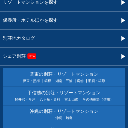
リゾートマンションを探す
保養所・ホテルほかを探す
別荘地カタログ
シェア別荘
NEW
関東の別荘・リゾートマンション
伊豆・熱海
箱根
湘南・三浦
房総
那須・塩原
甲信越の別荘・リゾートマンション
軽井沢・草津
八ヶ岳・蓼科
富士山麓
その他長野（信州）
沖縄の別荘・リゾートマンション
沖縄・離島