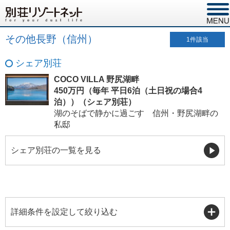
その他長野（信州）
1
件該当
シェア別荘
COCO VILLA 野尻湖畔
450万円（毎年 平日6泊（土日祝の場合4
泊））（シェア別荘）
湖のそばで静かに過ごす 信州・野尻湖畔の
私邸
シェア別荘の一覧を見る
詳細条件を設定して絞り込む