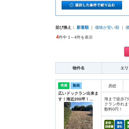
並び換え：
新着順
｜
価格が安い順
｜
4
件中 1～4件を表示
物件名
エリ
売買
動画
房総
広いドックラン出来ま
海まで徒歩7
す！海近200坪！…
クラン作れま
数料0円！