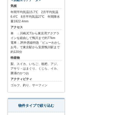
気候
年間平均気温15.7℃ 2月平均気温
6.4℃ 8月平均気温27℃ 年間降水
量1822.4mm
アクセス
車 ：川崎JCTから東京湾アクアラ
インを経由して鴨川まで約77km
電車：JR外房線特急「ビューわかし
お号」で東京駅から安房鴨川駅まで
約120分
特産物
梨、スイカ、いちご、枇杷、アジ、
アサリ・はまぐり、くじら、イカ、
勝浦のかつお
アクティビティ
ゴルフ、釣り、サーフィン
物件タイプで絞り込む