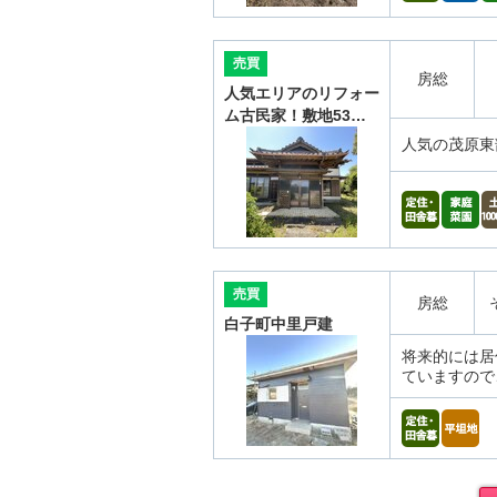
売買
房総
人気エリアのリフォー
ム古民家！敷地53…
人気の茂原東
売買
房総
白子町中里戸建
将来的には居
ていますので