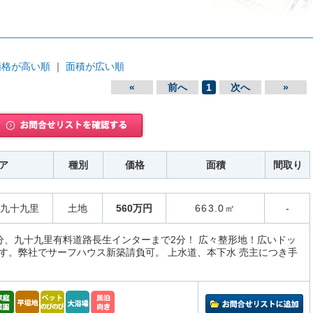
価格が高い順
｜
面積が広い順
«
前へ
1
次へ
»
ア
種別
価格
面積
間取り
九十九里
土地
560万円
663.0㎡
-
分、九十九里有料道路長生インターまで2分！ 広々整形地！広いドッ
す。弊社でサーフハウス新築請負可。 上水道、本下水 売主につき手