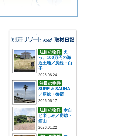
注目の物件
え
っ、100万円の海
近土地／房総・白
子
2026.06.24
注目の物件
SURF & SAUNA
／房総・御宿
2026.06.17
注目の物件
余白
と楽しみ／房総・
館山
2026.01.22