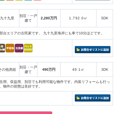
別荘・一戸
九十九里
2,280万円
1,792.0㎡
5DK
建て
部台エリアの古民家です。 九十九里海岸にも車で10分ほどです。
別荘・一戸
その他房総
490万円
49.1㎡
3DK
建て
住用、収益用、別荘でも利用可能な物件です。内装リフォームも行っ
、物件の状態は良好です。