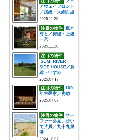
注目の物件
フェ
アウェイフロント
／房総・大網白里
2025.11.25
注目の物件
森と
海と／房総・上総
一宮
2025.11.20
注目の物件
ISUMI RIVER
SIDE HOUSE／房
総・いすみ
2025.07.17
注目の物件
100
年古民家／房総
2025.07.07
注目の物件
サー
ファー必見。歩い
て片貝／九十九里
浜
2024.10.02