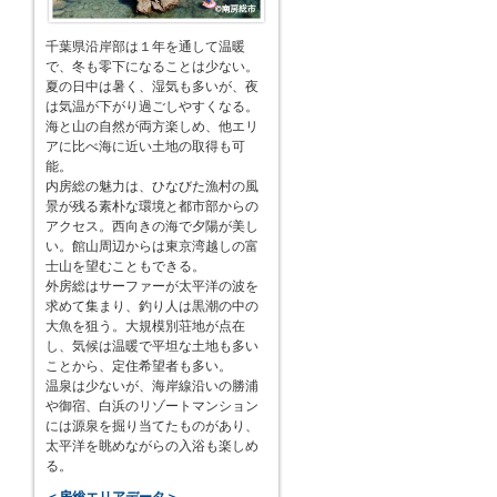
千葉県沿岸部は１年を通して温暖
で、冬も零下になることは少ない。
夏の日中は暑く、湿気も多いが、夜
は気温が下がり過ごしやすくなる。
海と山の自然が両方楽しめ、他エリ
アに比べ海に近い土地の取得も可
能。
内房総の魅力は、ひなびた漁村の風
景が残る素朴な環境と都市部からの
アクセス。西向きの海で夕陽が美し
い。館山周辺からは東京湾越しの富
士山を望むこともできる。
外房総はサーファーが太平洋の波を
求めて集まり、釣り人は黒潮の中の
大魚を狙う。大規模別荘地が点在
し、気候は温暖で平坦な土地も多い
ことから、定住希望者も多い。
温泉は少ないが、海岸線沿いの勝浦
や御宿、白浜のリゾートマンション
には源泉を掘り当てたものがあり、
太平洋を眺めながらの入浴も楽しめ
る。
＜房総エリアデータ＞