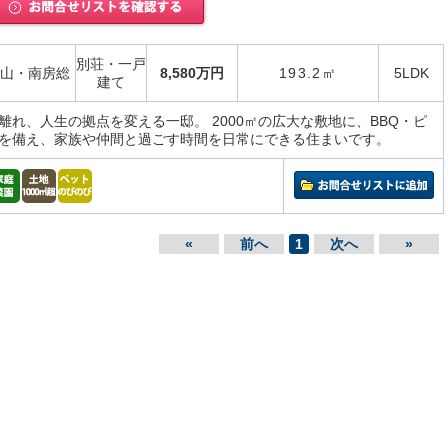
別荘・一戸
山・南房総
8,580万円
193.2㎡
5LDK
建て
離れ、人生の拠点を変える一邸。 2000㎡の広大な敷地に、BBQ・ピ
を備え、家族や仲間と過ごす時間を日常にできる住まいです。
«
前へ
1
次へ
»