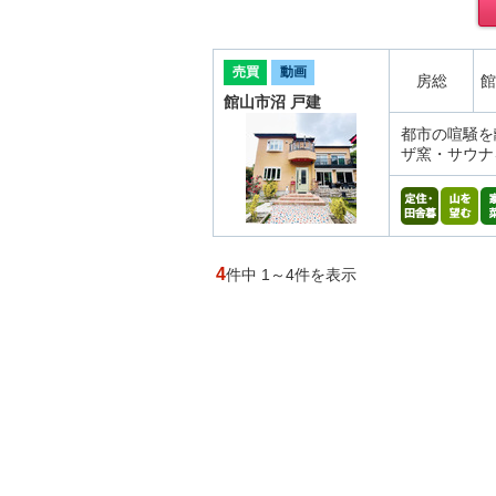
売買
動画
房総
館
館山市沼 戸建
都市の喧騒を
ザ窯・サウナ
4
件中 1～4件を表示