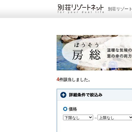
別荘リゾー
4
件該当しました。
価格
～