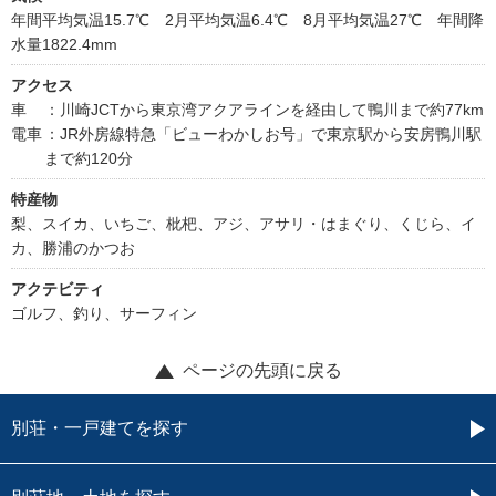
年間平均気温15.7℃ 2月平均気温6.4℃ 8月平均気温27℃ 年間降
水量1822.4mm
アクセス
車
：川崎JCTから東京湾アクアラインを経由して鴨川まで約77km
電車
：JR外房線特急「ビューわかしお号」で東京駅から安房鴨川駅
まで約120分
特産物
梨、スイカ、いちご、枇杷、アジ、アサリ・はまぐり、くじら、イ
カ、勝浦のかつお
アクテビティ
ゴルフ、釣り、サーフィン
ページの先頭に戻る
別荘・一戸建てを探す