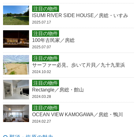
注目の物件
ISUMI RIVER SIDE HOUSE／房総・いすみ
2025.07.17
注目の物件
100年古民家／房総
2025.07.07
注目の物件
サーファー必見。歩いて片貝／九十九里浜
2024.10.02
注目の物件
Rectangle／房総・館山
2024.03.28
注目の物件
OCEAN VIEW KAMOGAWA／房総・鴨川
2024.02.27