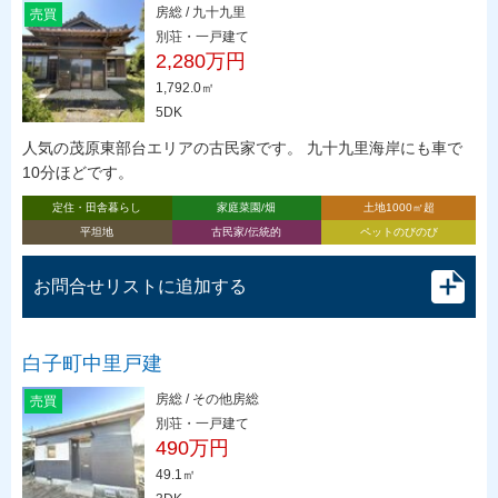
房総 / 九十九里
売買
別荘・一戸建て
2,280万円
1,792.0㎡
5DK
人気の茂原東部台エリアの古民家です。 九十九里海岸にも車で
10分ほどです。
定住・田舎暮らし
家庭菜園/畑
土地1000㎡超
平坦地
古民家/伝統的
ペットのびのび
お問合せリストに追加する
白子町中里戸建
房総 / その他房総
売買
別荘・一戸建て
490万円
49.1㎡