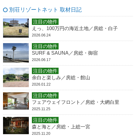
別荘リゾートネット 取材日記
注目の物件
えっ、100万円の海近土地／房総・白子
2026.06.24
注目の物件
SURF & SAUNA／房総・御宿
2026.06.17
注目の物件
余白と楽しみ／房総・館山
2026.01.22
注目の物件
フェアウェイフロント／房総・大網白里
2025.11.25
注目の物件
森と海と／房総・上総一宮
2025.11.20