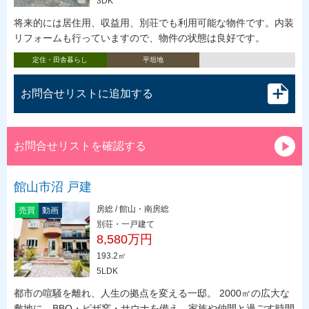
3DK
将来的には居住用、収益用、別荘でも利用可能な物件です。内装
リフォームも行っていますので、物件の状態は良好です。
定住・田舎暮らし
平坦地
お問合せリストに追加する
お問合せリストを確認する
館山市沼 戸建
房総 / 館山・南房総
売買
動画
別荘・一戸建て
8,580万円
193.2㎡
5LDK
都市の喧騒を離れ、人生の拠点を変える一邸。 2000㎡の広大な
敷地に、BBQ・ピザ窯・サウナを備え、家族や仲間と過ごす時間