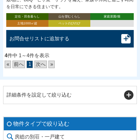
を日常にできる住まいです。
定住・田舎暮らし
山を望むくらし
家庭菜園/畑
土地1000㎡超
ペットのびのび
お問合せリストに追加する
4
件中 1～4件を表示
«
前へ
1
次へ
»
詳細条件を設定して絞り込む
物件タイプで絞り込む
房総の別荘・一戸建て