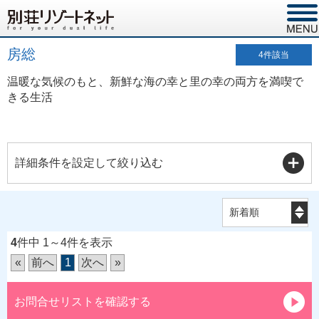
房総
4
件該当
温暖な気候のもと、新鮮な海の幸と里の幸の両方を満喫で
きる生活
詳細条件を設定して絞り込む
4
件中 1～4件を表示
«
前へ
1
次へ
»
お問合せリストを確認する