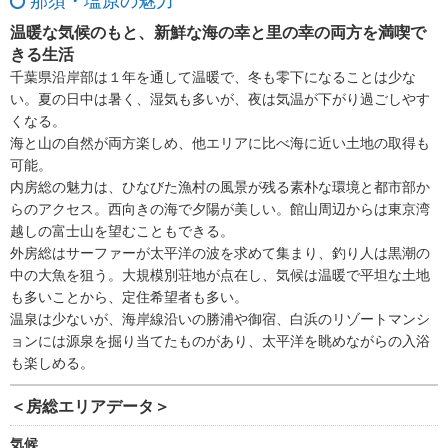
那須・塩原の魅力
温暖な気候のもと、新鮮な海の幸と里の幸の両方を満喫で
きる生活
千葉県沿岸部は１年を通して温暖で、冬も零下になることは少な
い。夏の日中は暑く、湿気も多いが、夜は気温が下がり過ごしやす
くなる。
海と山の自然が両方楽しめ、他エリアに比べ海に近い土地の取得も
可能。
内房総の魅力は、ひなびた漁村の風景が残る素朴な環境と都市部か
らのアクセス。西向きの海で夕陽が美しい。館山周辺からは東京湾
越しの富士山を望むこともできる。
外房総はサーファーが太平洋の波を求めて集まり、釣り人は黒潮の
中の大魚を狙う。大規模別荘地が点在し、気候は温暖で平坦な土地
も多いことから、定住希望者も多い。
温泉は少ないが、海岸線沿いの勝浦や御宿、白浜のリゾートマンシ
ョンには源泉を掘り当てたものがあり、太平洋を眺めながらの入浴
も楽しめる。
＜房総エリアデータ＞
気候