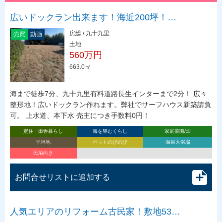
広いドックラン出来ます！海近200坪！…
房総 / 九十九里
売買
動画
土地
560万円
663.0㎡
-
海まで徒歩7分、九十九里有料道路長生インターまで2分！ 広々
整形地！広いドックラン作れます。弊社でサーフハウス新築請負
可。 上水道、本下水 売主につき手数料0円！
定住・田舎暮らし
海を望むくらし
家庭菜園/畑
平坦地
ペットのびのび
温泉大浴場
民泊向き
お問合せリストに追加する
人気エリアのリフォーム古民家！敷地53…