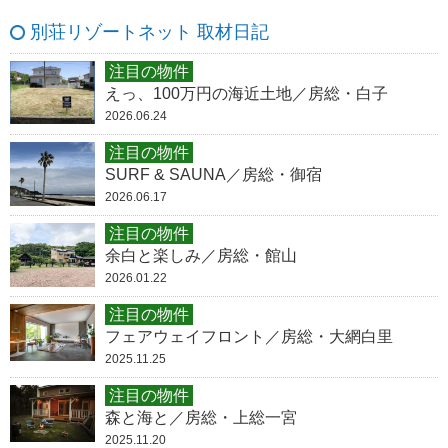
別荘リゾートネット 取材日記
注目の物件
えっ、100万円の海近土地／房総・白子
2026.06.24
注目の物件
SURF & SAUNA／房総・御宿
2026.06.17
注目の物件
余白と楽しみ／房総・館山
2026.01.22
注目の物件
フェアウェイフロント／房総・大網白里
2025.11.25
注目の物件
森と海と／房総・上総一宮
2025.11.20