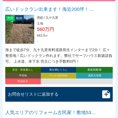
広いドックラン出来ます！海近200坪！…
房総 / 九十九里
売買
動画
土地
560万円
663.0㎡
-
海まで徒歩7分、九十九里有料道路長生インターまで2分！ 広々
整形地！広いドックラン作れます。弊社でサーフハウス新築請負
可。 上水道、本下水 売主につき手数料0円！
定住・田舎暮らし
海を望むくらし
家庭菜園/畑
平坦地
ペットのびのび
温泉大浴場
民泊向き
お問合せリストに追加する
人気エリアのリフォーム古民家！敷地53…