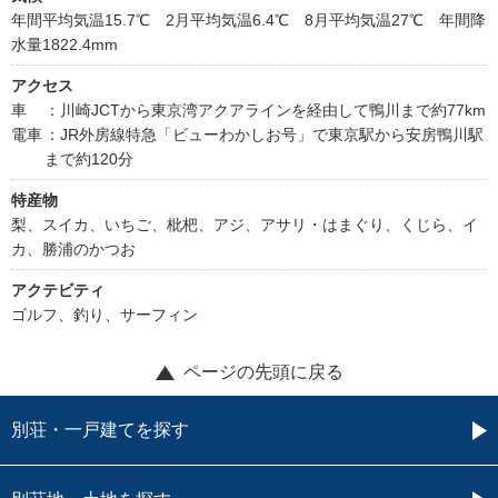
年間平均気温15.7℃ 2月平均気温6.4℃ 8月平均気温27℃ 年間降
水量1822.4mm
アクセス
車
：川崎JCTから東京湾アクアラインを経由して鴨川まで約77km
電車
：JR外房線特急「ビューわかしお号」で東京駅から安房鴨川駅
まで約120分
特産物
梨、スイカ、いちご、枇杷、アジ、アサリ・はまぐり、くじら、イ
カ、勝浦のかつお
アクテビティ
ゴルフ、釣り、サーフィン
ページの先頭に戻る
別荘・一戸建てを探す