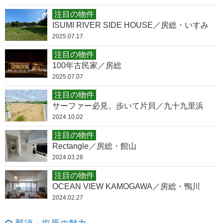
注目の物件
ISUMI RIVER SIDE HOUSE／房総・いすみ
2025.07.17
注目の物件
100年古民家／房総
2025.07.07
注目の物件
サーファー必見。歩いて片貝／九十九里浜
2024.10.02
注目の物件
Rectangle／房総・館山
2024.03.28
注目の物件
OCEAN VIEW KAMOGAWA／房総・鴨川
2024.02.27