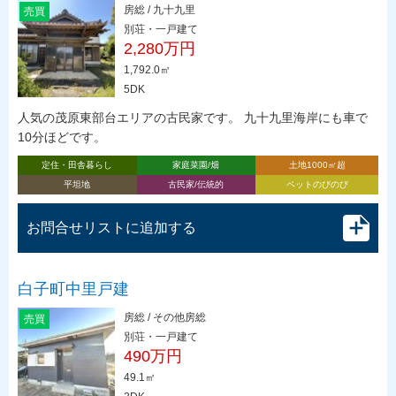
房総 / 九十九里
売買
別荘・一戸建て
2,280万円
1,792.0㎡
5DK
人気の茂原東部台エリアの古民家です。 九十九里海岸にも車で
10分ほどです。
定住・田舎暮らし
家庭菜園/畑
土地1000㎡超
平坦地
古民家/伝統的
ペットのびのび
お問合せリストに追加する
白子町中里戸建
房総 / その他房総
売買
別荘・一戸建て
490万円
49.1㎡