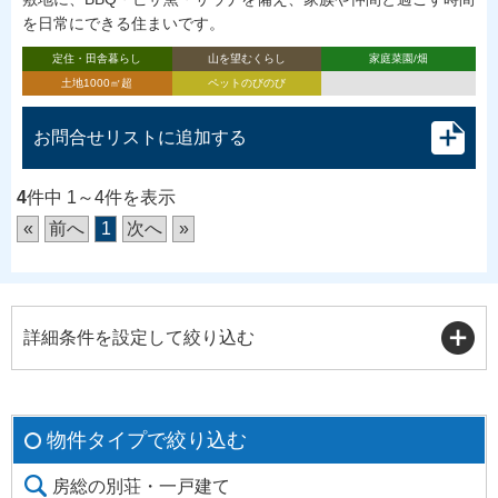
を日常にできる住まいです。
定住・田舎暮らし
山を望むくらし
家庭菜園/畑
土地1000㎡超
ペットのびのび
お問合せリストに追加する
4
件中 1～4件を表示
«
前へ
1
次へ
»
詳細条件を設定して絞り込む
物件タイプで絞り込む
房総の別荘・一戸建て