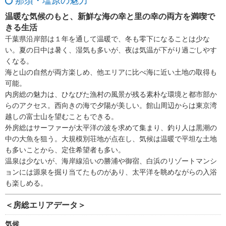
那須・塩原の魅力
温暖な気候のもと、新鮮な海の幸と里の幸の両方を満喫で
きる生活
千葉県沿岸部は１年を通して温暖で、冬も零下になることは少な
い。夏の日中は暑く、湿気も多いが、夜は気温が下がり過ごしやす
くなる。
海と山の自然が両方楽しめ、他エリアに比べ海に近い土地の取得も
可能。
内房総の魅力は、ひなびた漁村の風景が残る素朴な環境と都市部か
らのアクセス。西向きの海で夕陽が美しい。館山周辺からは東京湾
越しの富士山を望むこともできる。
外房総はサーファーが太平洋の波を求めて集まり、釣り人は黒潮の
中の大魚を狙う。大規模別荘地が点在し、気候は温暖で平坦な土地
も多いことから、定住希望者も多い。
温泉は少ないが、海岸線沿いの勝浦や御宿、白浜のリゾートマンシ
ョンには源泉を掘り当てたものがあり、太平洋を眺めながらの入浴
も楽しめる。
＜房総エリアデータ＞
気候