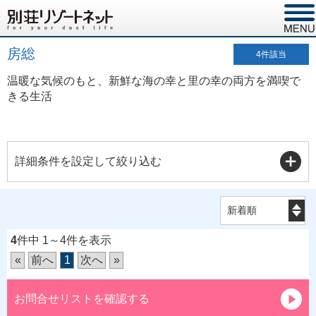
房総
4
件該当
温暖な気候のもと、新鮮な海の幸と里の幸の両方を満喫で
きる生活
詳細条件を設定して絞り込む
4
件中 1～4件を表示
«
前へ
1
次へ
»
お問合せリストを確認する