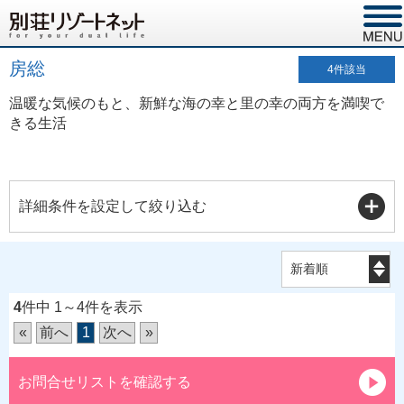
房総
4
件該当
温暖な気候のもと、新鮮な海の幸と里の幸の両方を満喫で
きる生活
詳細条件を設定して絞り込む
4
件中 1～4件を表示
«
前へ
1
次へ
»
お問合せリストを確認する