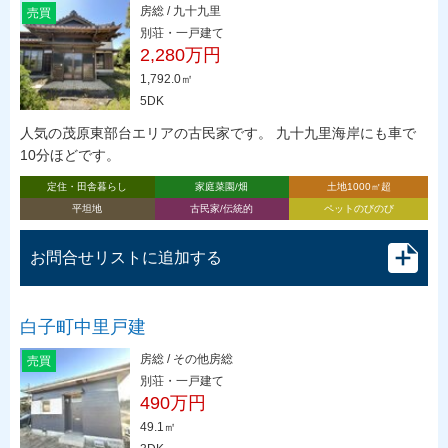
房総 / 九十九里
売買
別荘・一戸建て
2,280万円
1,792.0㎡
5DK
人気の茂原東部台エリアの古民家です。 九十九里海岸にも車で
10分ほどです。
定住・田舎暮らし
家庭菜園/畑
土地1000㎡超
平坦地
古民家/伝統的
ペットのびのび
お問合せリストに追加する
白子町中里戸建
房総 / その他房総
売買
別荘・一戸建て
490万円
49.1㎡