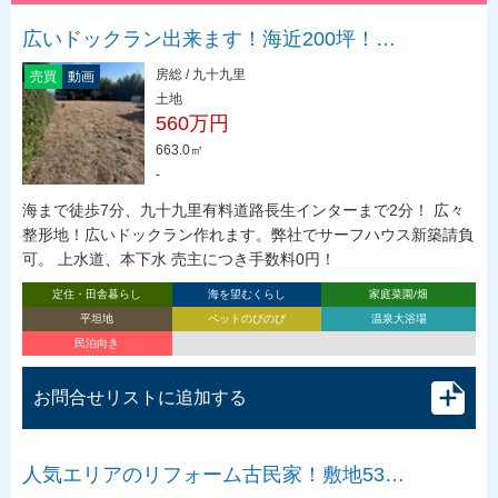
広いドックラン出来ます！海近200坪！…
房総 / 九十九里
売買
動画
土地
560万円
663.0㎡
-
海まで徒歩7分、九十九里有料道路長生インターまで2分！ 広々
整形地！広いドックラン作れます。弊社でサーフハウス新築請負
可。 上水道、本下水 売主につき手数料0円！
定住・田舎暮らし
海を望むくらし
家庭菜園/畑
平坦地
ペットのびのび
温泉大浴場
民泊向き
お問合せリストに追加する
人気エリアのリフォーム古民家！敷地53…