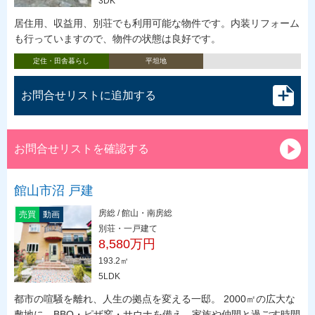
3DK
居住用、収益用、別荘でも利用可能な物件です。内装リフォーム
も行っていますので、物件の状態は良好です。
定住・田舎暮らし
平坦地
お問合せリストに追加する
お問合せリストを確認する
館山市沼 戸建
房総 / 館山・南房総
売買
動画
別荘・一戸建て
8,580万円
193.2㎡
5LDK
都市の喧騒を離れ、人生の拠点を変える一邸。 2000㎡の広大な
敷地に、BBQ・ピザ窯・サウナを備え、家族や仲間と過ごす時間