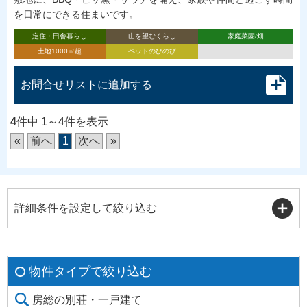
を日常にできる住まいです。
定住・田舎暮らし
山を望むくらし
家庭菜園/畑
土地1000㎡超
ペットのびのび
お問合せリストに追加する
4
件中 1～4件を表示
«
前へ
1
次へ
»
詳細条件を設定して絞り込む
物件タイプで絞り込む
房総の別荘・一戸建て