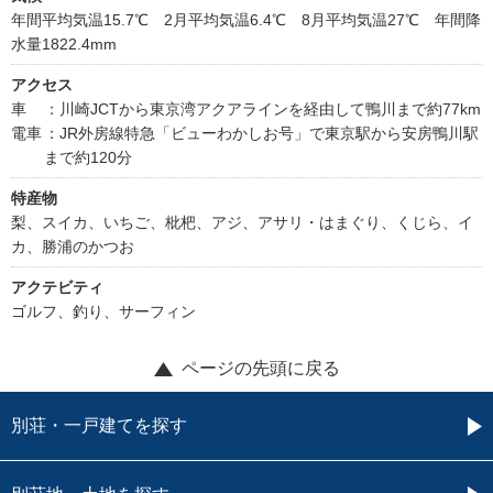
年間平均気温15.7℃ 2月平均気温6.4℃ 8月平均気温27℃ 年間降
水量1822.4mm
アクセス
車
：川崎JCTから東京湾アクアラインを経由して鴨川まで約77km
電車
：JR外房線特急「ビューわかしお号」で東京駅から安房鴨川駅
まで約120分
特産物
梨、スイカ、いちご、枇杷、アジ、アサリ・はまぐり、くじら、イ
カ、勝浦のかつお
アクテビティ
ゴルフ、釣り、サーフィン
ページの先頭に戻る
別荘・一戸建てを探す