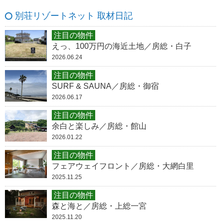
別荘リゾートネット 取材日記
注目の物件
えっ、100万円の海近土地／房総・白子
2026.06.24
注目の物件
SURF & SAUNA／房総・御宿
2026.06.17
注目の物件
余白と楽しみ／房総・館山
2026.01.22
注目の物件
フェアウェイフロント／房総・大網白里
2025.11.25
注目の物件
森と海と／房総・上総一宮
2025.11.20