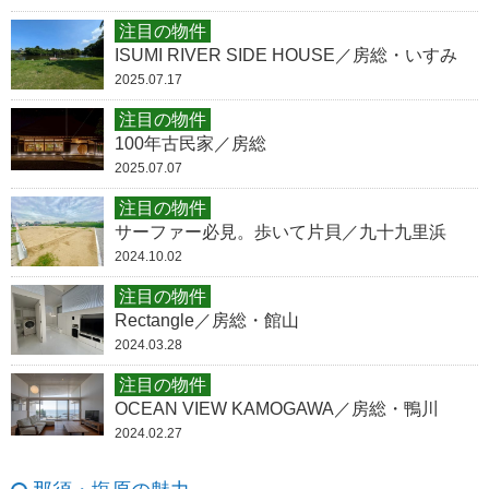
注目の物件
ISUMI RIVER SIDE HOUSE／房総・いすみ
2025.07.17
注目の物件
100年古民家／房総
2025.07.07
注目の物件
サーファー必見。歩いて片貝／九十九里浜
2024.10.02
注目の物件
Rectangle／房総・館山
2024.03.28
注目の物件
OCEAN VIEW KAMOGAWA／房総・鴨川
2024.02.27