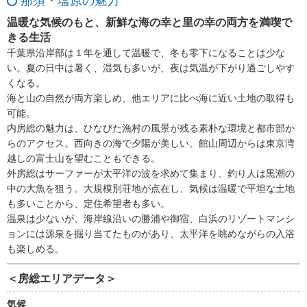
那須・塩原の魅力
温暖な気候のもと、新鮮な海の幸と里の幸の両方を満喫で
きる生活
千葉県沿岸部は１年を通して温暖で、冬も零下になることは少な
い。夏の日中は暑く、湿気も多いが、夜は気温が下がり過ごしやす
くなる。
海と山の自然が両方楽しめ、他エリアに比べ海に近い土地の取得も
可能。
内房総の魅力は、ひなびた漁村の風景が残る素朴な環境と都市部か
らのアクセス。西向きの海で夕陽が美しい。館山周辺からは東京湾
越しの富士山を望むこともできる。
外房総はサーファーが太平洋の波を求めて集まり、釣り人は黒潮の
中の大魚を狙う。大規模別荘地が点在し、気候は温暖で平坦な土地
も多いことから、定住希望者も多い。
温泉は少ないが、海岸線沿いの勝浦や御宿、白浜のリゾートマンシ
ョンには源泉を掘り当てたものがあり、太平洋を眺めながらの入浴
も楽しめる。
＜房総エリアデータ＞
気候