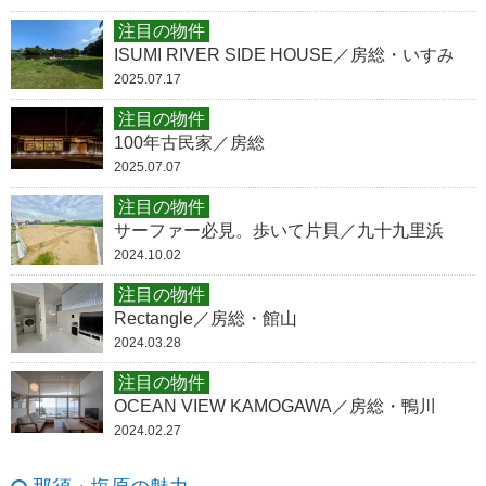
注目の物件
ISUMI RIVER SIDE HOUSE／房総・いすみ
2025.07.17
注目の物件
100年古民家／房総
2025.07.07
注目の物件
サーファー必見。歩いて片貝／九十九里浜
2024.10.02
注目の物件
Rectangle／房総・館山
2024.03.28
注目の物件
OCEAN VIEW KAMOGAWA／房総・鴨川
2024.02.27