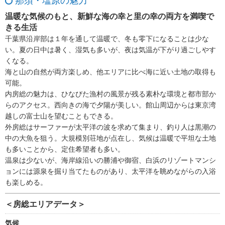
那須・塩原の魅力
温暖な気候のもと、新鮮な海の幸と里の幸の両方を満喫で
きる生活
千葉県沿岸部は１年を通して温暖で、冬も零下になることは少な
い。夏の日中は暑く、湿気も多いが、夜は気温が下がり過ごしやす
くなる。
海と山の自然が両方楽しめ、他エリアに比べ海に近い土地の取得も
可能。
内房総の魅力は、ひなびた漁村の風景が残る素朴な環境と都市部か
らのアクセス。西向きの海で夕陽が美しい。館山周辺からは東京湾
越しの富士山を望むこともできる。
外房総はサーファーが太平洋の波を求めて集まり、釣り人は黒潮の
中の大魚を狙う。大規模別荘地が点在し、気候は温暖で平坦な土地
も多いことから、定住希望者も多い。
温泉は少ないが、海岸線沿いの勝浦や御宿、白浜のリゾートマンシ
ョンには源泉を掘り当てたものがあり、太平洋を眺めながらの入浴
も楽しめる。
＜房総エリアデータ＞
気候