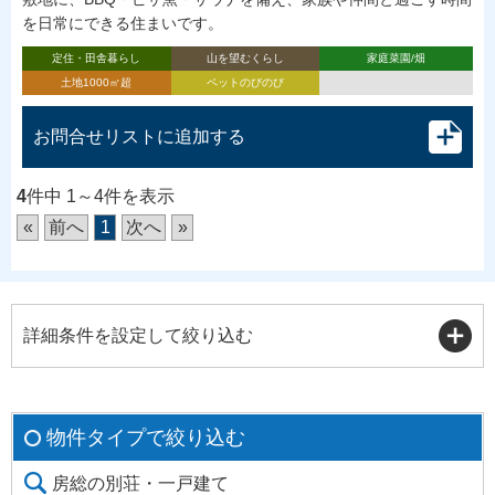
を日常にできる住まいです。
定住・田舎暮らし
山を望むくらし
家庭菜園/畑
土地1000㎡超
ペットのびのび
お問合せリストに追加する
4
件中 1～4件を表示
«
前へ
1
次へ
»
詳細条件を設定して絞り込む
物件タイプで絞り込む
房総の別荘・一戸建て