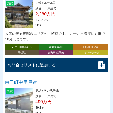
房総 / 九十九里
売買
別荘・一戸建て
2,280万円
1,792.0㎡
5DK
人気の茂原東部台エリアの古民家です。 九十九里海岸にも車で
10分ほどです。
定住・田舎暮らし
家庭菜園/畑
土地1000㎡超
平坦地
古民家/伝統的
ペットのびのび
お問合せリストに追加する
白子町中里戸建
房総 / その他房総
売買
別荘・一戸建て
490万円
49.1㎡