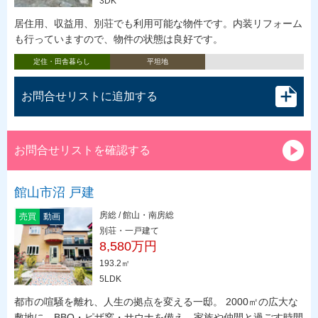
3DK
居住用、収益用、別荘でも利用可能な物件です。内装リフォーム
も行っていますので、物件の状態は良好です。
定住・田舎暮らし
平坦地
お問合せリストに追加する
お問合せリストを確認する
館山市沼 戸建
房総 / 館山・南房総
売買
動画
別荘・一戸建て
8,580万円
193.2㎡
5LDK
都市の喧騒を離れ、人生の拠点を変える一邸。 2000㎡の広大な
敷地に、BBQ・ピザ窯・サウナを備え、家族や仲間と過ごす時間