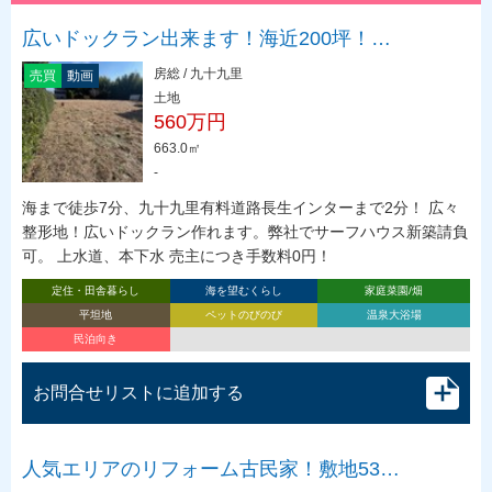
広いドックラン出来ます！海近200坪！…
房総 / 九十九里
売買
動画
土地
560万円
663.0㎡
-
海まで徒歩7分、九十九里有料道路長生インターまで2分！ 広々
整形地！広いドックラン作れます。弊社でサーフハウス新築請負
可。 上水道、本下水 売主につき手数料0円！
定住・田舎暮らし
海を望むくらし
家庭菜園/畑
平坦地
ペットのびのび
温泉大浴場
民泊向き
お問合せリストに追加する
人気エリアのリフォーム古民家！敷地53…