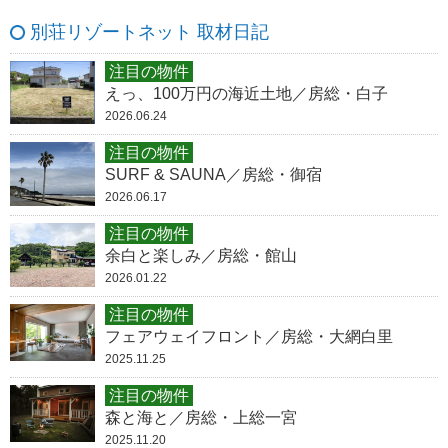
別荘リゾートネット 取材日記
注目の物件
えっ、100万円の海近土地／房総・白子
2026.06.24
注目の物件
SURF & SAUNA／房総・御宿
2026.06.17
注目の物件
余白と楽しみ／房総・館山
2026.01.22
注目の物件
フェアウェイフロント／房総・大網白里
2025.11.25
注目の物件
森と海と／房総・上総一宮
2025.11.20