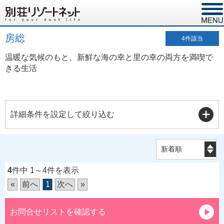
房総
4
件該当
温暖な気候のもと、新鮮な海の幸と里の幸の両方を満喫で
きる生活
詳細条件を設定して絞り込む
4
件中 1～4件を表示
«
前へ
1
次へ
»
お問合せリストを確認する