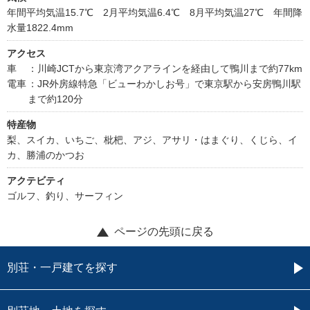
年間平均気温15.7℃ 2月平均気温6.4℃ 8月平均気温27℃ 年間降
水量1822.4mm
アクセス
車
：川崎JCTから東京湾アクアラインを経由して鴨川まで約77km
電車
：JR外房線特急「ビューわかしお号」で東京駅から安房鴨川駅
まで約120分
特産物
梨、スイカ、いちご、枇杷、アジ、アサリ・はまぐり、くじら、イ
カ、勝浦のかつお
アクテビティ
ゴルフ、釣り、サーフィン
ページの先頭に戻る
別荘・一戸建てを探す