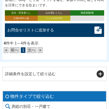
を日常にできる住まいです。
定住・田舎暮らし
山を望むくらし
家庭菜園/畑
土地1000㎡超
ペットのびのび
お問合せリストに追加する
4
件中 1～4件を表示
«
前へ
1
次へ
»
詳細条件を設定して絞り込む
物件タイプで絞り込む
房総の別荘・一戸建て