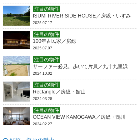
注目の物件
ISUMI RIVER SIDE HOUSE／房総・いすみ
2025.07.17
注目の物件
100年古民家／房総
2025.07.07
注目の物件
サーファー必見。歩いて片貝／九十九里浜
2024.10.02
注目の物件
Rectangle／房総・館山
2024.03.28
注目の物件
OCEAN VIEW KAMOGAWA／房総・鴨川
2024.02.27