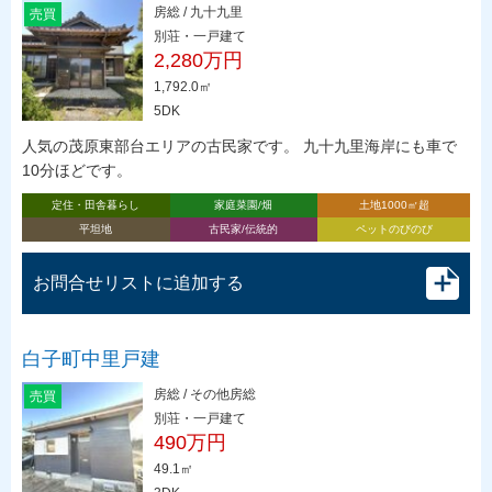
房総 / 九十九里
売買
別荘・一戸建て
2,280万円
1,792.0㎡
5DK
人気の茂原東部台エリアの古民家です。 九十九里海岸にも車で
10分ほどです。
定住・田舎暮らし
家庭菜園/畑
土地1000㎡超
平坦地
古民家/伝統的
ペットのびのび
お問合せリストに追加する
白子町中里戸建
房総 / その他房総
売買
別荘・一戸建て
490万円
49.1㎡