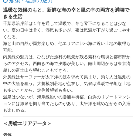
那須・塩原の魅力
温暖な気候のもと、新鮮な海の幸と里の幸の両方を満喫で
きる生活
千葉県沿岸部は１年を通して温暖で、冬も零下になることは少な
い。夏の日中は暑く、湿気も多いが、夜は気温が下がり過ごしやす
くなる。
海と山の自然が両方楽しめ、他エリアに比べ海に近い土地の取得も
可能。
内房総の魅力は、ひなびた漁村の風景が残る素朴な環境と都市部か
らのアクセス。西向きの海で夕陽が美しい。館山周辺からは東京湾
越しの富士山を望むこともできる。
外房総はサーファーが太平洋の波を求めて集まり、釣り人は黒潮の
中の大魚を狙う。大規模別荘地が点在し、気候は温暖で平坦な土地
も多いことから、定住希望者も多い。
温泉は少ないが、海岸線沿いの勝浦や御宿、白浜のリゾートマンシ
ョンには源泉を掘り当てたものがあり、太平洋を眺めながらの入浴
も楽しめる。
＜房総エリアデータ＞
気候