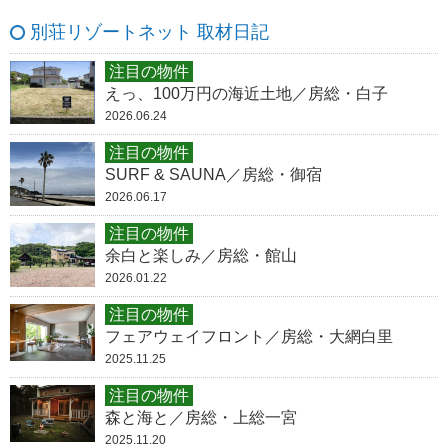
別荘リゾートネット 取材日記
注目の物件
えっ、100万円の海近土地／房総・白子
2026.06.24
注目の物件
SURF & SAUNA／房総・御宿
2026.06.17
注目の物件
余白と楽しみ／房総・館山
2026.01.22
注目の物件
フェアウェイフロント／房総・大網白里
2025.11.25
注目の物件
森と海と／房総・上総一宮
2025.11.20