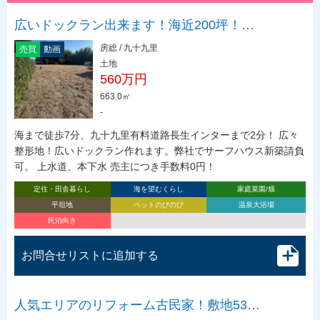
広いドックラン出来ます！海近200坪！…
房総 / 九十九里
売買
動画
土地
560万円
663.0㎡
-
海まで徒歩7分、九十九里有料道路長生インターまで2分！ 広々
整形地！広いドックラン作れます。弊社でサーフハウス新築請負
可。 上水道、本下水 売主につき手数料0円！
定住・田舎暮らし
海を望むくらし
家庭菜園/畑
平坦地
ペットのびのび
温泉大浴場
民泊向き
お問合せリストに追加する
人気エリアのリフォーム古民家！敷地53…