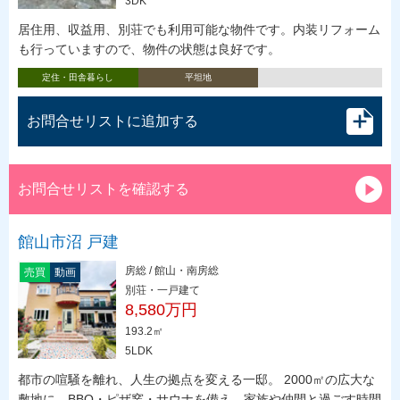
3DK
居住用、収益用、別荘でも利用可能な物件です。内装リフォーム
も行っていますので、物件の状態は良好です。
定住・田舎暮らし
平坦地
お問合せリストに追加する
お問合せリストを確認する
館山市沼 戸建
房総 / 館山・南房総
売買
動画
別荘・一戸建て
8,580万円
193.2㎡
5LDK
都市の喧騒を離れ、人生の拠点を変える一邸。 2000㎡の広大な
敷地に、BBQ・ピザ窯・サウナを備え、家族や仲間と過ごす時間