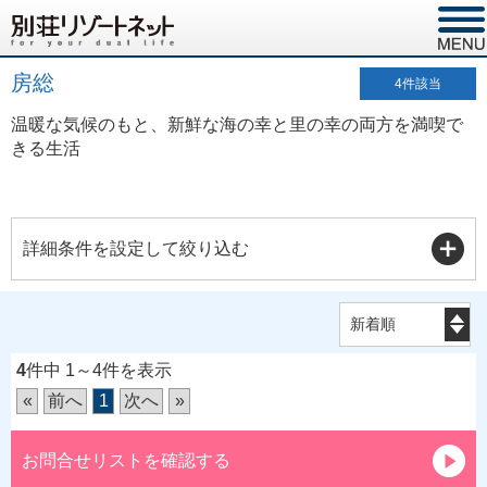
房総
4
件該当
温暖な気候のもと、新鮮な海の幸と里の幸の両方を満喫で
きる生活
詳細条件を設定して絞り込む
4
件中 1～4件を表示
«
前へ
1
次へ
»
お問合せリストを確認する