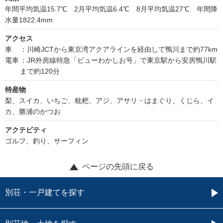
年間平均気温15.7℃ 2月平均気温6.4℃ 8月平均気温27℃ 年間降
水量1822.4mm
アクセス
車
：川崎JCTから東京湾アクアラインを経由して鴨川まで約77km
電車
：JR外房線特急「ビューわかしお号」で東京駅から安房鴨川駅
まで約120分
特産物
梨、スイカ、いちご、枇杷、アジ、アサリ・はまぐり、くじら、イ
カ、勝浦のかつお
アクテビティ
ゴルフ、釣り、サーフィン
ページの先頭に戻る
別荘・一戸建てを探す