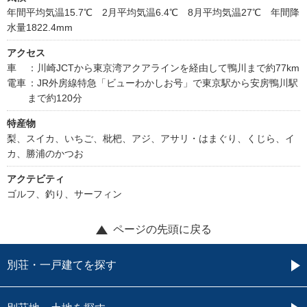
年間平均気温15.7℃ 2月平均気温6.4℃ 8月平均気温27℃ 年間降
水量1822.4mm
アクセス
車
：川崎JCTから東京湾アクアラインを経由して鴨川まで約77km
電車
：JR外房線特急「ビューわかしお号」で東京駅から安房鴨川駅
まで約120分
特産物
梨、スイカ、いちご、枇杷、アジ、アサリ・はまぐり、くじら、イ
カ、勝浦のかつお
アクテビティ
ゴルフ、釣り、サーフィン
ページの先頭に戻る
別荘・一戸建てを探す