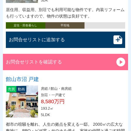
3DK
居住用、収益用、別荘でも利用可能な物件です。内装リフォーム
も行っていますので、物件の状態は良好です。
定住・田舎暮らし
平坦地
お問合せリストに追加する
お問合せリストを確認する
館山市沼 戸建
房総 / 館山・南房総
売買
動画
別荘・一戸建て
8,580万円
193.2㎡
5LDK
都市の喧騒を離れ、人生の拠点を変える一邸。 2000㎡の広大な
敷地に、BBQ・ピザ窯・サウナを備え、家族や仲間と過ごす時間