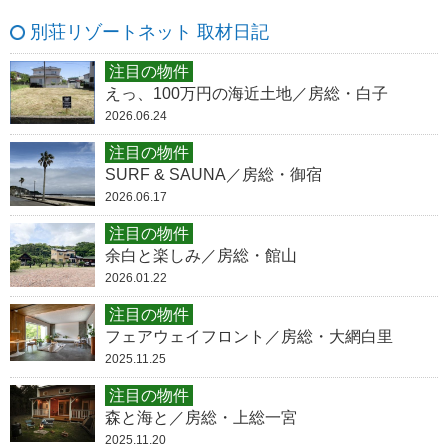
別荘リゾートネット 取材日記
注目の物件
えっ、100万円の海近土地／房総・白子
2026.06.24
注目の物件
SURF & SAUNA／房総・御宿
2026.06.17
注目の物件
余白と楽しみ／房総・館山
2026.01.22
注目の物件
フェアウェイフロント／房総・大網白里
2025.11.25
注目の物件
森と海と／房総・上総一宮
2025.11.20