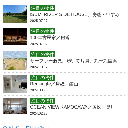
注目の物件
ISUMI RIVER SIDE HOUSE／房総・いすみ
2025.07.17
注目の物件
100年古民家／房総
2025.07.07
注目の物件
サーファー必見。歩いて片貝／九十九里浜
2024.10.02
注目の物件
Rectangle／房総・館山
2024.03.28
注目の物件
OCEAN VIEW KAMOGAWA／房総・鴨川
2024.02.27