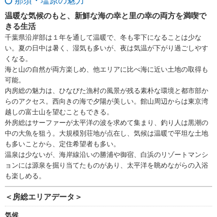
那須・塩原の魅力
温暖な気候のもと、新鮮な海の幸と里の幸の両方を満喫で
きる生活
千葉県沿岸部は１年を通して温暖で、冬も零下になることは少な
い。夏の日中は暑く、湿気も多いが、夜は気温が下がり過ごしやす
くなる。
海と山の自然が両方楽しめ、他エリアに比べ海に近い土地の取得も
可能。
内房総の魅力は、ひなびた漁村の風景が残る素朴な環境と都市部か
らのアクセス。西向きの海で夕陽が美しい。館山周辺からは東京湾
越しの富士山を望むこともできる。
外房総はサーファーが太平洋の波を求めて集まり、釣り人は黒潮の
中の大魚を狙う。大規模別荘地が点在し、気候は温暖で平坦な土地
も多いことから、定住希望者も多い。
温泉は少ないが、海岸線沿いの勝浦や御宿、白浜のリゾートマンシ
ョンには源泉を掘り当てたものがあり、太平洋を眺めながらの入浴
も楽しめる。
＜房総エリアデータ＞
気候