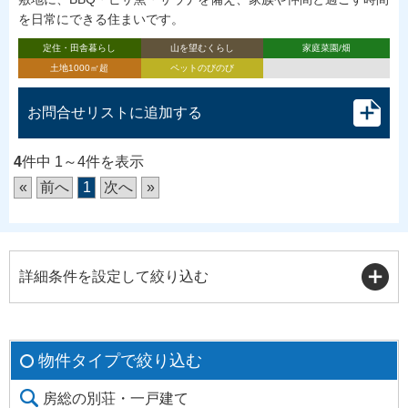
を日常にできる住まいです。
定住・田舎暮らし
山を望むくらし
家庭菜園/畑
土地1000㎡超
ペットのびのび
お問合せリストに追加する
4
件中 1～4件を表示
«
前へ
1
次へ
»
詳細条件を設定して絞り込む
物件タイプで絞り込む
房総の別荘・一戸建て