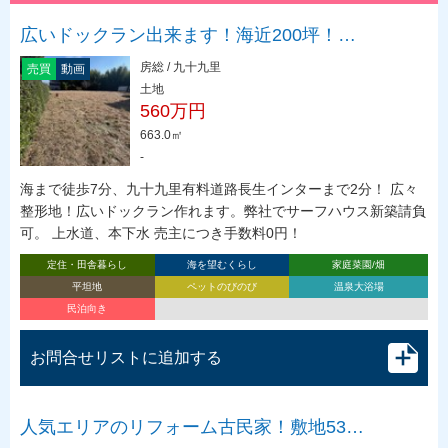
広いドックラン出来ます！海近200坪！…
房総 / 九十九里
売買
動画
土地
560万円
663.0㎡
-
海まで徒歩7分、九十九里有料道路長生インターまで2分！ 広々
整形地！広いドックラン作れます。弊社でサーフハウス新築請負
可。 上水道、本下水 売主につき手数料0円！
定住・田舎暮らし
海を望むくらし
家庭菜園/畑
平坦地
ペットのびのび
温泉大浴場
民泊向き
お問合せリストに追加する
人気エリアのリフォーム古民家！敷地53…