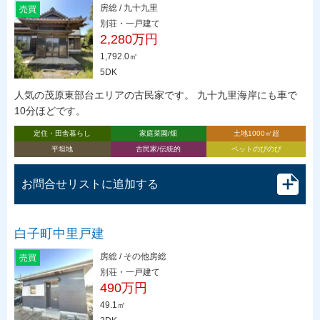
房総 / 九十九里
売買
別荘・一戸建て
2,280万円
1,792.0㎡
5DK
人気の茂原東部台エリアの古民家です。 九十九里海岸にも車で
10分ほどです。
定住・田舎暮らし
家庭菜園/畑
土地1000㎡超
平坦地
古民家/伝統的
ペットのびのび
お問合せリストに追加する
白子町中里戸建
房総 / その他房総
売買
別荘・一戸建て
490万円
49.1㎡