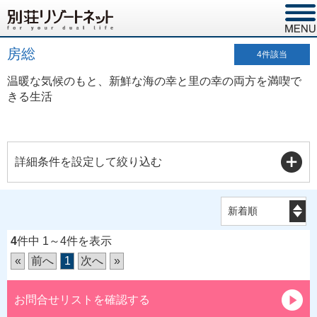
房総
4
件該当
温暖な気候のもと、新鮮な海の幸と里の幸の両方を満喫で
きる生活
詳細条件を設定して絞り込む
4
件中 1～4件を表示
«
前へ
1
次へ
»
お問合せリストを確認する