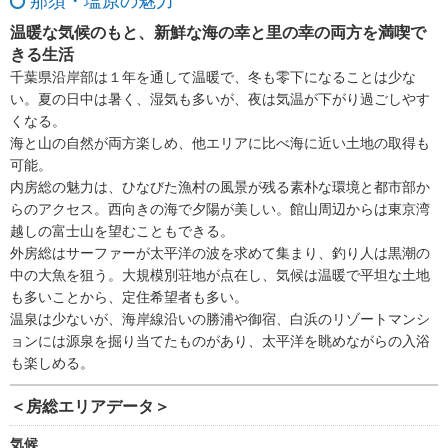
那須・塩原の魅力
温暖な気候のもと、新鮮な海の幸と里の幸の両方を満喫で
きる生活
千葉県沿岸部は１年を通して温暖で、冬も零下になることは少な
い。夏の日中は暑く、湿気も多いが、夜は気温が下がり過ごしやす
くなる。
海と山の自然が両方楽しめ、他エリアに比べ海に近い土地の取得も
可能。
内房総の魅力は、ひなびた漁村の風景が残る素朴な環境と都市部か
らのアクセス。西向きの海で夕陽が美しい。館山周辺からは東京湾
越しの富士山を望むこともできる。
外房総はサーファーが太平洋の波を求めて集まり、釣り人は黒潮の
中の大魚を狙う。大規模別荘地が点在し、気候は温暖で平坦な土地
も多いことから、定住希望者も多い。
温泉は少ないが、海岸線沿いの勝浦や御宿、白浜のリゾートマンシ
ョンには源泉を掘り当てたものがあり、太平洋を眺めながらの入浴
も楽しめる。
＜房総エリアデータ＞
気候