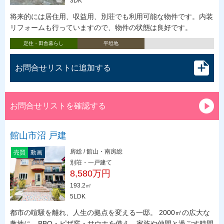
3DK
将来的には居住用、収益用、別荘でも利用可能な物件です。内装
リフォームも行っていますので、物件の状態は良好です。
定住・田舎暮らし
平坦地
お問合せリストに追加する
お問合せリストを確認する
館山市沼 戸建
房総 / 館山・南房総
売買
動画
別荘・一戸建て
8,580万円
193.2㎡
5LDK
都市の喧騒を離れ、人生の拠点を変える一邸。 2000㎡の広大な
敷地に、BBQ・ピザ窯・サウナを備え、家族や仲間と過ごす時間