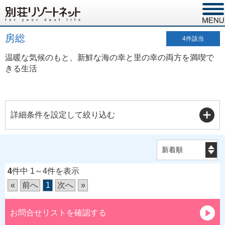
房総
4
件該当
温暖な気候のもと、新鮮な海の幸と里の幸の両方を満喫で
きる生活
詳細条件を設定して絞り込む
4
件中 1～4件を表示
«
前へ
1
次へ
»
お問合せリストを確認する