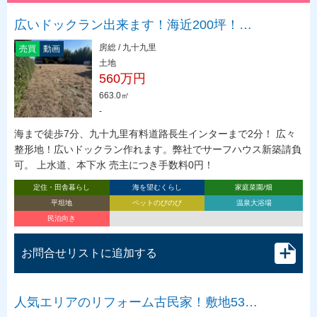
広いドックラン出来ます！海近200坪！…
房総 / 九十九里
売買
動画
土地
560万円
663.0㎡
-
海まで徒歩7分、九十九里有料道路長生インターまで2分！ 広々
整形地！広いドックラン作れます。弊社でサーフハウス新築請負
可。 上水道、本下水 売主につき手数料0円！
定住・田舎暮らし
海を望むくらし
家庭菜園/畑
平坦地
ペットのびのび
温泉大浴場
民泊向き
お問合せリストに追加する
人気エリアのリフォーム古民家！敷地53…