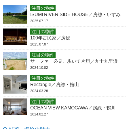
注目の物件
ISUMI RIVER SIDE HOUSE／房総・いすみ
2025.07.17
注目の物件
100年古民家／房総
2025.07.07
注目の物件
サーファー必見。歩いて片貝／九十九里浜
2024.10.02
注目の物件
Rectangle／房総・館山
2024.03.28
注目の物件
OCEAN VIEW KAMOGAWA／房総・鴨川
2024.02.27