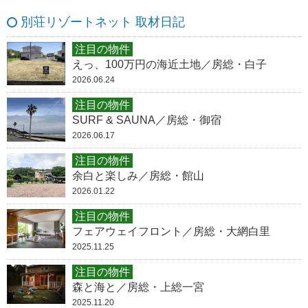
別荘リゾートネット 取材日記
注目の物件
えっ、100万円の海近土地／房総・白子
2026.06.24
注目の物件
SURF & SAUNA／房総・御宿
2026.06.17
注目の物件
余白と楽しみ／房総・館山
2026.01.22
注目の物件
フェアウェイフロント／房総・大網白里
2025.11.25
注目の物件
森と海と／房総・上総一宮
2025.11.20