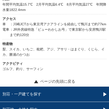
年間平均気温15.7℃ 2月平均気温6.4℃ 8月平均気温27℃ 年間降
水量1822.4mm
アクセス
車
：川崎JCTから東京湾アクアラインを経由して鴨川まで約77km
電車
：JR外房線特急「ビューわかしお号」で東京駅から安房鴨川駅
まで約120分
特産物
梨、スイカ、いちご、枇杷、アジ、アサリ・はまぐり、くじら、イ
カ、勝浦のかつお
アクテビティ
ゴルフ、釣り、サーフィン
ページの先頭に戻る
別荘・一戸建てを探す