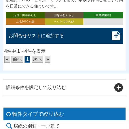
を日常にできる住まいです。
定住・田舎暮らし
山を望むくらし
家庭菜園/畑
土地1000㎡超
ペットのびのび
お問合せリストに追加する
4
件中 1～4件を表示
«
前へ
1
次へ
»
詳細条件を設定して絞り込む
物件タイプで絞り込む
房総の別荘・一戸建て