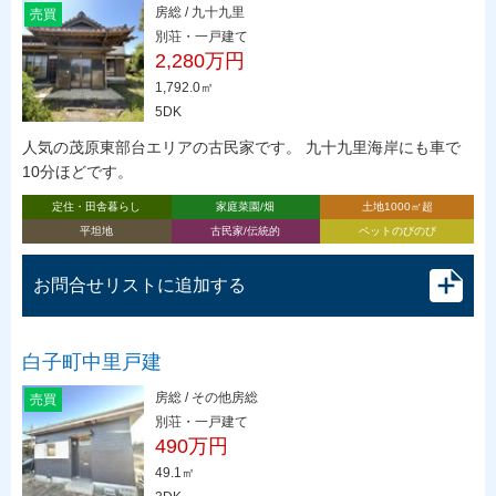
房総 / 九十九里
売買
別荘・一戸建て
2,280万円
1,792.0㎡
5DK
人気の茂原東部台エリアの古民家です。 九十九里海岸にも車で
10分ほどです。
定住・田舎暮らし
家庭菜園/畑
土地1000㎡超
平坦地
古民家/伝統的
ペットのびのび
お問合せリストに追加する
白子町中里戸建
房総 / その他房総
売買
別荘・一戸建て
490万円
49.1㎡