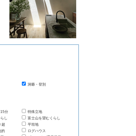
洞爺・登別
15分
特殊立地
くらし
富士山を望むくらし
㎡超
平坦地
統的
ログハウス