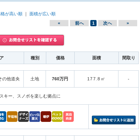
価格が高い順
｜
面積が広い順
«
前へ
1
次へ
»
ア
種別
価格
面積
間取り
その他道央
土地
760万円
177.8㎡
-
スキー、スノボを楽しむ拠点に