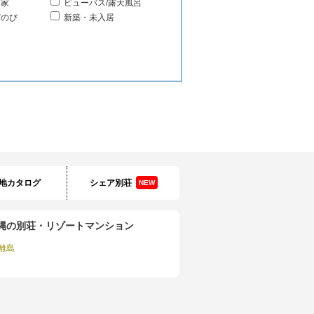
る家
ビューバス/露天風呂
びのび
新築・未入居
地カタログ
シェア別荘
NEW
縄の別荘・リゾートマンション
離島