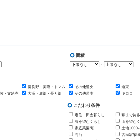
面積
～
富良野・美瑛・トマム
その他道央
道東
牧・支笏湖
大沼・鹿部・長万部
その他道南
キロロ
こだわり条件
定住・田舎暮らし
駅まで徒歩
海を望むくらし
山を望む
家庭菜園/畑
土地1000
高台
古民家/伝