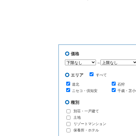
価格
～
エリア
すべて
道北
石狩
ニセコ・倶知安
千歳・苫小
種別
別荘・一戸建て
土地
リゾートマンション
保養所・ホテル