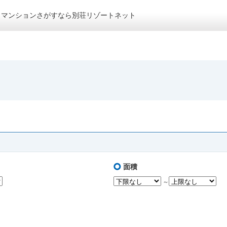
トマンションさがすなら別荘リゾートネット
面積
～