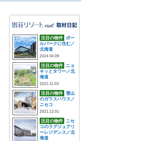
注目の物件
ボー
ルパークに住む／
北海道
2024.04.09
注目の物件
ニョ
キッとタワー／北
海道
2022.11.03
注目の物件
雪山
のガラスハウス／
ニセコ
2021.12.01
注目の物件
ニセ
コのラグジュアリ
ーレジデンス／北
海道