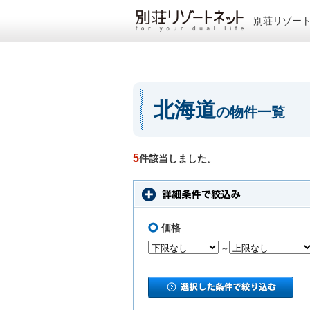
別荘リゾー
北海道
の物件一覧
5
件該当しました。
価格
～