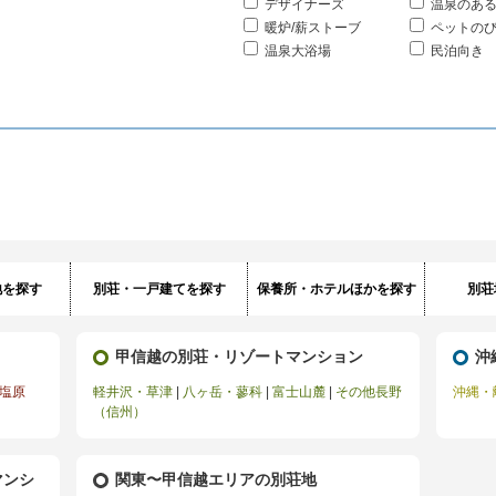
デザイナーズ
温泉のあ
暖炉/薪ストーブ
ペットの
温泉大浴場
民泊向き
地を探す
別荘・一戸建てを探す
保養所・ホテルほかを探す
別荘
甲信越の別荘・リゾートマンション
沖
塩原
軽井沢・草津
|
八ヶ岳・蓼科
|
富士山麓
|
その他長野
沖縄・
（信州）
マンシ
関東〜甲信越エリアの別荘地