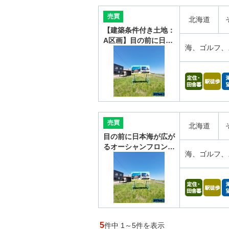
売買
北海道
【建築条件付き土地：
A区画】目の前に日…
海、ゴルフ、
売買
北海道
目の前に日本海が広が
るオーシャンフロン…
海、ゴルフ、
5
件中 1～5件を表示