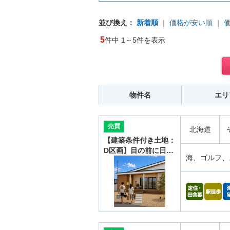
並び換え：
新着順
｜
価格が安い順
｜
5
件中 1～5件を表示
物件名
エリ
売買
北海道
【建築条件付き土地：
D区画】目の前に日…
海、ゴルフ、