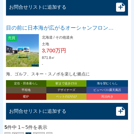
お問合せリストに追加する
目の前に日本海が広がるオーシャンフロン…
北海道 / その他道央
売買
土地
3,700万円
871.8㎡
-
海、ゴルフ、スキー・スノボを楽しむ拠点に
定住・田舎暮らし
駅まで徒歩15分
海を望むくらし
平坦地
デザイナーズ
ビューバス/露天風呂
暖炉
ペットのびのび
民泊向き
お問合せリストに追加する
5
件中 1～5件を表示