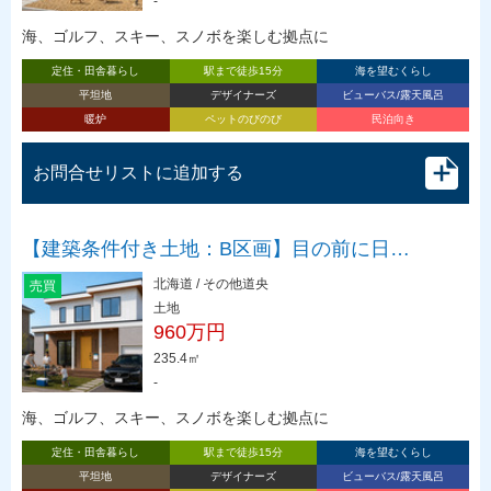
-
海、ゴルフ、スキー、スノボを楽しむ拠点に
定住・田舎暮らし
駅まで徒歩15分
海を望むくらし
平坦地
デザイナーズ
ビューバス/露天風呂
暖炉
ペットのびのび
民泊向き
お問合せリストに追加する
【建築条件付き土地：B区画】目の前に日…
北海道 / その他道央
売買
土地
960万円
235.4㎡
-
海、ゴルフ、スキー、スノボを楽しむ拠点に
定住・田舎暮らし
駅まで徒歩15分
海を望むくらし
平坦地
デザイナーズ
ビューバス/露天風呂