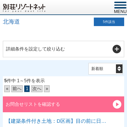
北海道
5
件該当
詳細条件を設定して絞り込む
5
件中 1～5件を表示
«
前へ
1
次へ
»
お問合せリストを確認する
【建築条件付き土地：D区画】目の前に日…