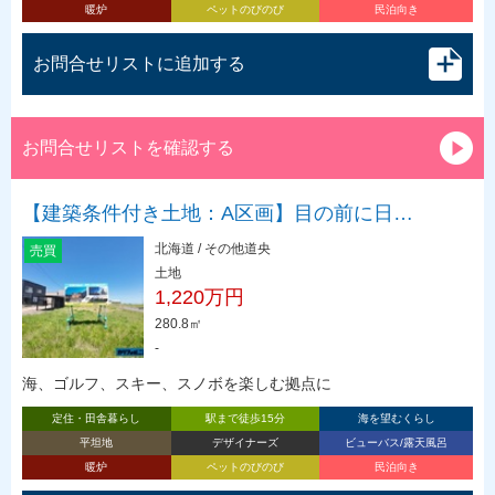
暖炉
ペットのびのび
民泊向き
お問合せリストに追加する
お問合せリストを確認する
【建築条件付き土地：A区画】目の前に日…
北海道 / その他道央
売買
土地
1,220万円
280.8㎡
-
海、ゴルフ、スキー、スノボを楽しむ拠点に
定住・田舎暮らし
駅まで徒歩15分
海を望むくらし
平坦地
デザイナーズ
ビューバス/露天風呂
暖炉
ペットのびのび
民泊向き