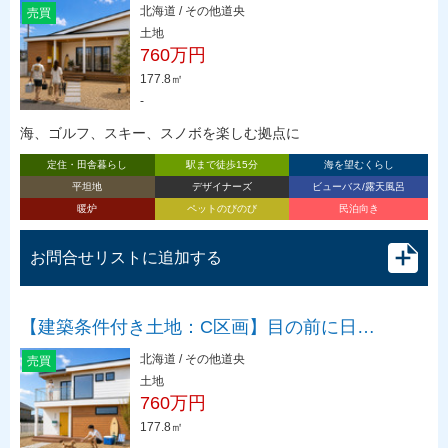
北海道 / その他道央
売買
土地
760万円
177.8㎡
-
海、ゴルフ、スキー、スノボを楽しむ拠点に
定住・田舎暮らし
駅まで徒歩15分
海を望むくらし
平坦地
デザイナーズ
ビューバス/露天風呂
暖炉
ペットのびのび
民泊向き
お問合せリストに追加する
【建築条件付き土地：C区画】目の前に日…
北海道 / その他道央
売買
土地
760万円
177.8㎡