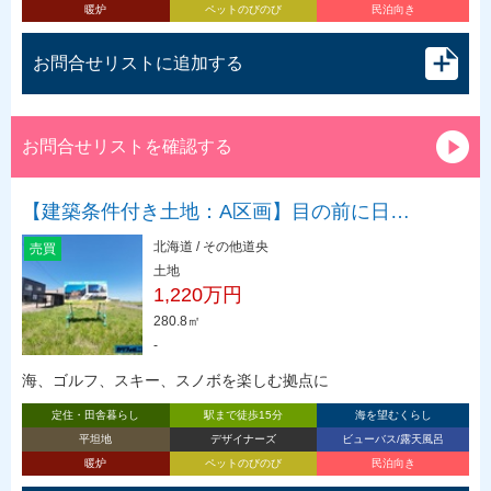
暖炉
ペットのびのび
民泊向き
お問合せリストに追加する
お問合せリストを確認する
【建築条件付き土地：A区画】目の前に日…
北海道 / その他道央
売買
土地
1,220万円
280.8㎡
-
海、ゴルフ、スキー、スノボを楽しむ拠点に
定住・田舎暮らし
駅まで徒歩15分
海を望むくらし
平坦地
デザイナーズ
ビューバス/露天風呂
暖炉
ペットのびのび
民泊向き