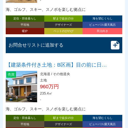
-
海、ゴルフ、スキー、スノボを楽しむ拠点に
定住・田舎暮らし
駅まで徒歩15分
海を望むくらし
平坦地
デザイナーズ
ビューバス/露天風呂
暖炉
ペットのびのび
民泊向き
お問合せリストに追加する
【建築条件付き土地：B区画】目の前に日…
北海道 / その他道央
売買
土地
960万円
235.4㎡
-
海、ゴルフ、スキー、スノボを楽しむ拠点に
定住・田舎暮らし
駅まで徒歩15分
海を望むくらし
平坦地
デザイナーズ
ビューバス/露天風呂