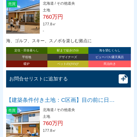
北海道 / その他道央
売買
土地
760万円
177.8㎡
-
海、ゴルフ、スキー、スノボを楽しむ拠点に
定住・田舎暮らし
駅まで徒歩15分
海を望むくらし
平坦地
デザイナーズ
ビューバス/露天風呂
暖炉
ペットのびのび
民泊向き
お問合せリストに追加する
【建築条件付き土地：C区画】目の前に日…
北海道 / その他道央
売買
土地
760万円
177.8㎡