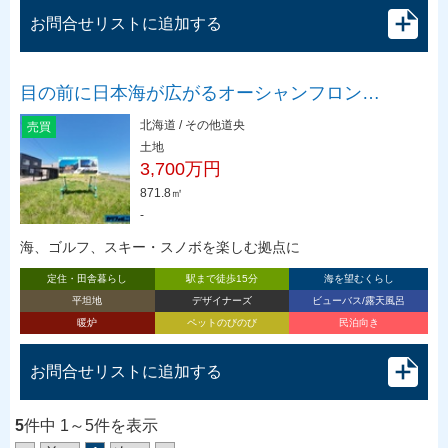
お問合せリストに追加する
目の前に日本海が広がるオーシャンフロン…
北海道 / その他道央
売買
土地
3,700万円
871.8㎡
-
海、ゴルフ、スキー・スノボを楽しむ拠点に
定住・田舎暮らし
駅まで徒歩15分
海を望むくらし
平坦地
デザイナーズ
ビューバス/露天風呂
暖炉
ペットのびのび
民泊向き
お問合せリストに追加する
5
件中 1～5件を表示