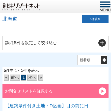
北海道
5
件該当
詳細条件を設定して絞り込む
5
件中 1～5件を表示
«
前へ
1
次へ
»
お問合せリストを確認する
【建築条件付き土地：D区画】目の前に日…