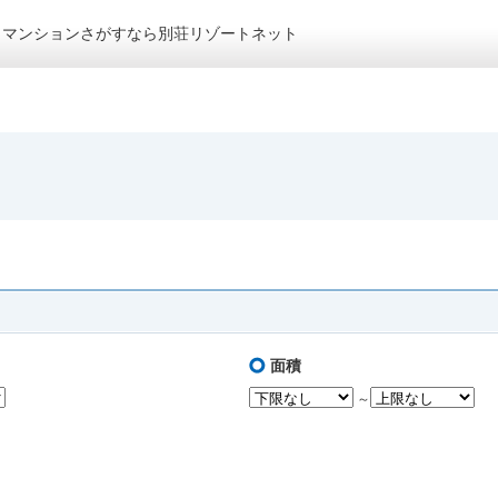
トマンションさがすなら別荘リゾートネット
面積
～