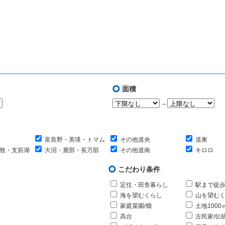
面積
～
富良野・美瑛・トマム
その他道央
道東
牧・支笏湖
大沼・鹿部・長万部
その他道南
キロロ
こだわり条件
定住・田舎暮らし
駅まで徒歩
海を望むくらし
山を望む
家庭菜園/畑
土地1000
高台
古民家/伝