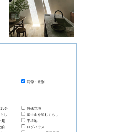
洞爺・登別
15分
特殊立地
くらし
富士山を望むくらし
㎡超
平坦地
統的
ログハウス