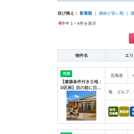
並び換え：
新着順
｜
価格が安い順
｜
4
件中 1～4件を表示
物件名
エリ
売買
北海道
【建築条件付き土地：
D区画】目の前に日…
海、ゴルフ、