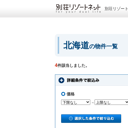
別荘リゾー
北海道
の物件一覧
4
件該当しました。
価格
～