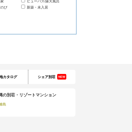
る家
ビューバス/露天風呂
びのび
新築・未入居
地カタログ
シェア別荘
NEW
縄の別荘・リゾートマンション
離島