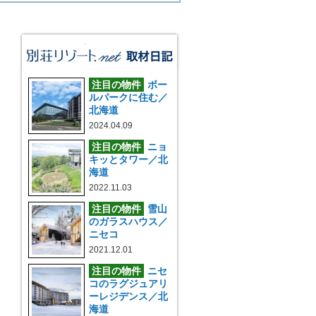
注目の物件
ボー
ルパークに住む／
北海道
2024.04.09
注目の物件
ニョ
キッとタワー／北
海道
2022.11.03
注目の物件
雪山
のガラスハウス／
ニセコ
2021.12.01
注目の物件
ニセ
コのラグジュアリ
ーレジデンス／北
海道