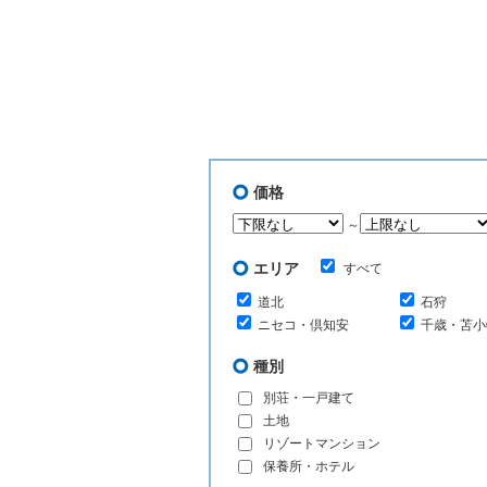
価格
～
エリア
すべて
道北
石狩
ニセコ・倶知安
千歳・苫小
種別
別荘・一戸建て
土地
リゾートマンション
保養所・ホテル