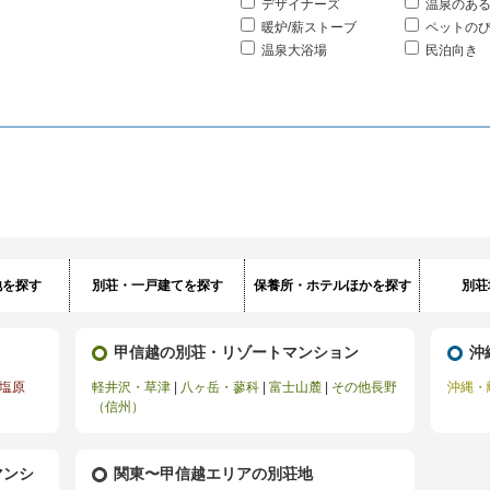
デザイナーズ
温泉のあ
暖炉/薪ストーブ
ペットの
温泉大浴場
民泊向き
地を探す
別荘・一戸建てを探す
保養所・ホテルほかを探す
別荘
甲信越の別荘・リゾートマンション
沖
塩原
軽井沢・草津
|
八ヶ岳・蓼科
|
富士山麓
|
その他長野
沖縄・
（信州）
マンシ
関東〜甲信越エリアの別荘地