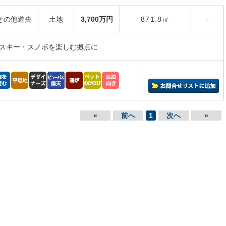
その他道央
土地
3,700万円
871.8㎡
-
スキー・スノボを楽しむ拠点に
«
前へ
1
次へ
»