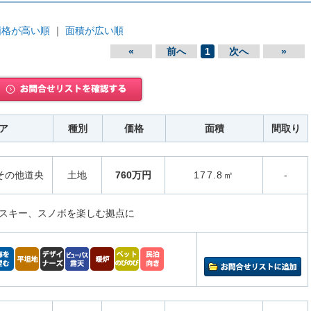
価格が高い順
｜
面積が広い順
«
前へ
1
次へ
»
ア
種別
価格
面積
間取り
その他道央
土地
760万円
177.8㎡
-
スキー、スノボを楽しむ拠点に