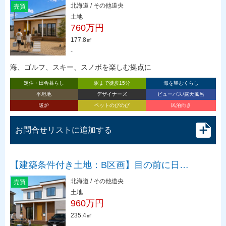
北海道 / その他道央
売買
土地
760万円
177.8㎡
-
海、ゴルフ、スキー、スノボを楽しむ拠点に
定住・田舎暮らし
駅まで徒歩15分
海を望むくらし
平坦地
デザイナーズ
ビューバス/露天風呂
暖炉
ペットのびのび
民泊向き
お問合せリストに追加する
【建築条件付き土地：B区画】目の前に日…
北海道 / その他道央
売買
土地
960万円
235.4㎡