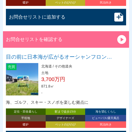
暖炉
ペットのびのび
民泊向き
お問合せリストに追加する
お問合せリストを確認する
目の前に日本海が広がるオーシャンフロン…
北海道 / その他道央
売買
土地
3,700万円
871.8㎡
-
海、ゴルフ、スキー・スノボを楽しむ拠点に
定住・田舎暮らし
駅まで徒歩15分
海を望むくらし
平坦地
デザイナーズ
ビューバス/露天風呂
暖炉
ペットのびのび
民泊向き