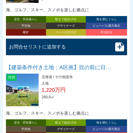
-
海、ゴルフ、スキー、スノボを楽しむ拠点に
定住・田舎暮らし
駅まで徒歩15分
海を望むくらし
平坦地
デザイナーズ
ビューバス/露天風呂
暖炉
ペットのびのび
民泊向き
お問合せリストに追加する
【建築条件付き土地：A区画】目の前に日…
北海道 / その他道央
売買
土地
1,220万円
280.8㎡
-
海、ゴルフ、スキー、スノボを楽しむ拠点に
定住・田舎暮らし
駅まで徒歩15分
海を望むくらし
平坦地
デザイナーズ
ビューバス/露天風呂