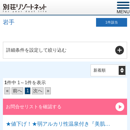
岩手
1
件該当
詳細条件を設定して絞り込む
1
件中 1～1件を表示
«
前へ
1
次へ
»
お問合せリストを確認する
★値下げ！★弱アルカリ性温泉付き『美肌…