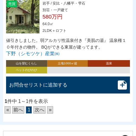
岩手 / 安比・八幡平・雫石
売買
別荘・一戸建て
580万円
64.0㎡
2LDK＋ロフト
値引きしました。弱アルカリ性温泉付き『美肌の湯』 温泉権１
０年付きの物件。 BQができる東屋が建ってます。
下野（シモツケ）産業㈱
山を望むくらし
土地1000㎡超
温泉
ペットのびのび
お問合せリストに追加する
1
件中 1～1件を表示
«
前へ
1
次へ
»