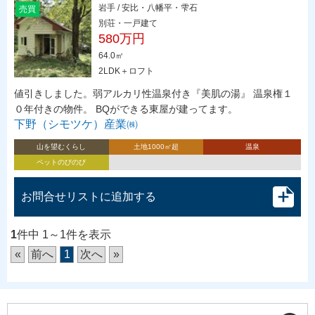
岩手 / 安比・八幡平・雫石
売買
別荘・一戸建て
580万円
64.0㎡
2LDK＋ロフト
値引きしました。弱アルカリ性温泉付き『美肌の湯』 温泉権１
０年付きの物件。 BQができる東屋が建ってます。
下野（シモツケ）産業㈱
山を望むくらし
土地1000㎡超
温泉
ペットのびのび
お問合せリストに追加する
1
件中 1～1件を表示
«
前へ
1
次へ
»