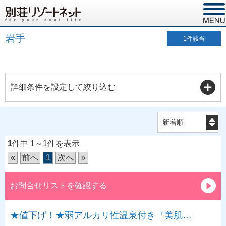
岩手
1
件該当
詳細条件を設定して絞り込む
1
件中 1～1件を表示
«
前へ
1
次へ
»
お問合せリストを確認する
★値下げ！★弱アルカリ性温泉付き『美肌…