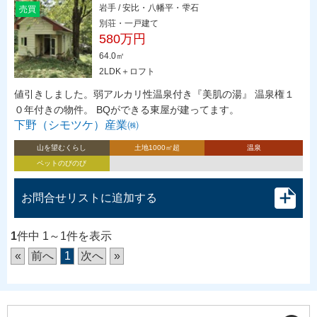
岩手 / 安比・八幡平・雫石
売買
別荘・一戸建て
580万円
64.0㎡
2LDK＋ロフト
値引きしました。弱アルカリ性温泉付き『美肌の湯』 温泉権１
０年付きの物件。 BQができる東屋が建ってます。
下野（シモツケ）産業㈱
山を望むくらし
土地1000㎡超
温泉
ペットのびのび
お問合せリストに追加する
1
件中 1～1件を表示
«
前へ
1
次へ
»