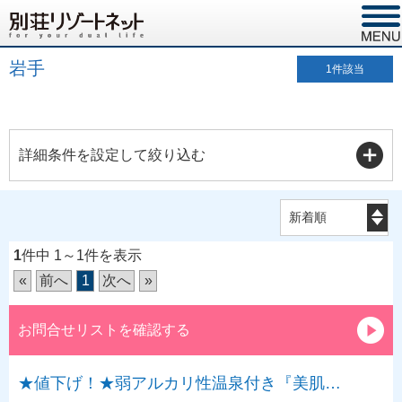
岩手
1
件該当
詳細条件を設定して絞り込む
1
件中 1～1件を表示
«
前へ
1
次へ
»
お問合せリストを確認する
★値下げ！★弱アルカリ性温泉付き『美肌…