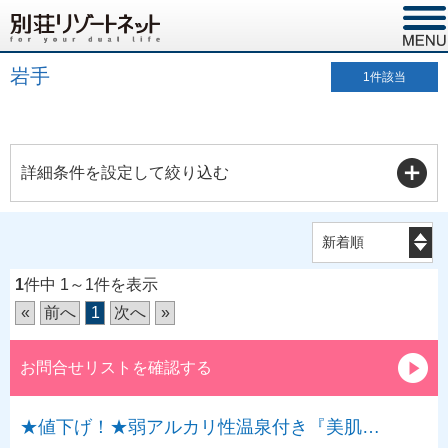
岩手
1
件該当
詳細条件を設定して絞り込む
1
件中 1～1件を表示
«
前へ
1
次へ
»
お問合せリストを確認する
★値下げ！★弱アルカリ性温泉付き『美肌…