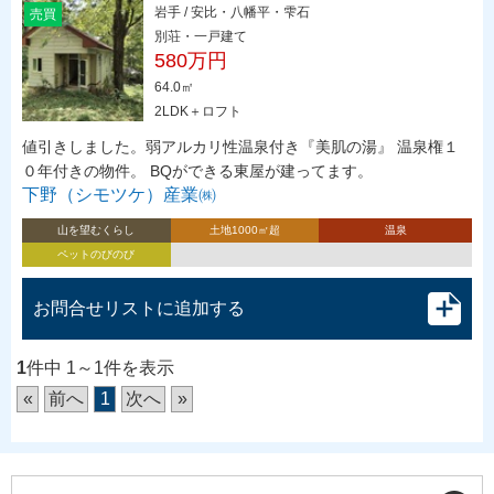
岩手 / 安比・八幡平・雫石
売買
別荘・一戸建て
580万円
64.0㎡
2LDK＋ロフト
値引きしました。弱アルカリ性温泉付き『美肌の湯』 温泉権１
０年付きの物件。 BQができる東屋が建ってます。
下野（シモツケ）産業㈱
山を望むくらし
土地1000㎡超
温泉
ペットのびのび
お問合せリストに追加する
1
件中 1～1件を表示
«
前へ
1
次へ
»