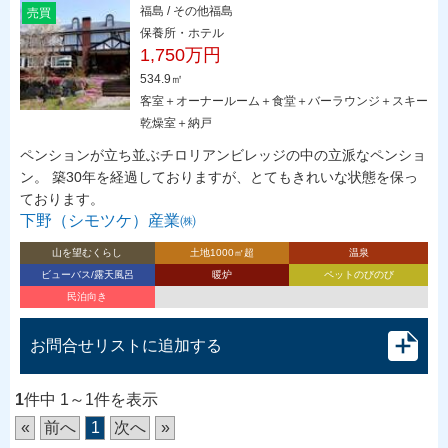
福島 / その他福島
売買
保養所・ホテル
1,750万円
534.9㎡
客室＋オーナールーム＋食堂＋バーラウンジ＋スキー
乾燥室＋納戸
ペンションが立ち並ぶチロリアンビレッジの中の立派なペンショ
ン。 築30年を経過しておりますが、とてもきれいな状態を保っ
ております。
下野（シモツケ）産業㈱
山を望むくらし
土地1000㎡超
温泉
ビューバス/露天風呂
暖炉
ペットのびのび
民泊向き
お問合せリストに追加する
1
件中 1～1件を表示
«
前へ
1
次へ
»