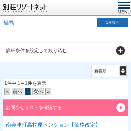
福島
1
件該当
詳細条件を設定して絞り込む
1
件中 1～1件を表示
«
前へ
1
次へ
»
お問合せリストを確認する
南会津町高杖原ペンション【価格改定】