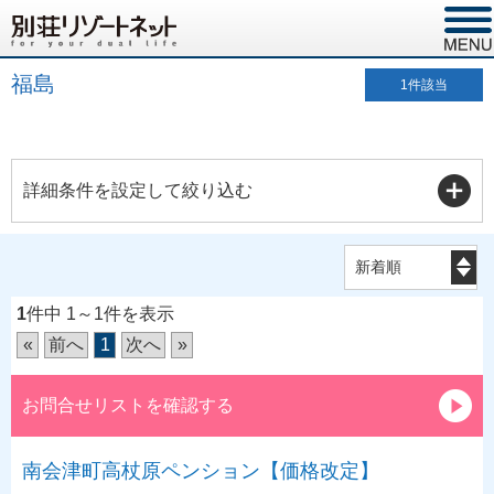
福島
1
件該当
詳細条件を設定して絞り込む
1
件中 1～1件を表示
«
前へ
1
次へ
»
お問合せリストを確認する
南会津町高杖原ペンション【価格改定】