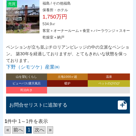
福島 / その他福島
売買
保養所・ホテル
1,750万円
534.9㎡
客室＋オーナールーム＋食堂＋バーラウンジ＋スキー
乾燥室＋納戸
ペンションが立ち並ぶチロリアンビレッジの中の立派なペンショ
ン。 築30年を経過しておりますが、とてもきれいな状態を保っ
ております。
下野（シモツケ）産業㈱
山を望むくらし
土地1000㎡超
温泉
ビューバス/露天風呂
暖炉
ペットのびのび
民泊向き
お問合せリストに追加する
1
件中 1～1件を表示
«
前へ
1
次へ
»