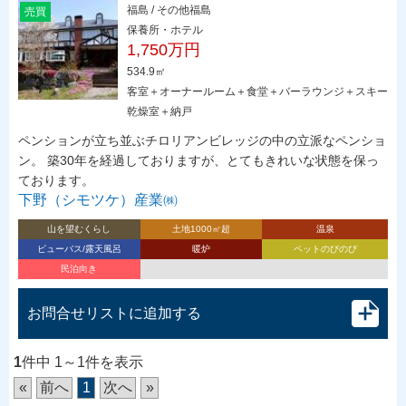
福島 / その他福島
売買
保養所・ホテル
1,750万円
534.9㎡
客室＋オーナールーム＋食堂＋バーラウンジ＋スキー
乾燥室＋納戸
ペンションが立ち並ぶチロリアンビレッジの中の立派なペンショ
ン。 築30年を経過しておりますが、とてもきれいな状態を保っ
ております。
下野（シモツケ）産業㈱
山を望むくらし
土地1000㎡超
温泉
ビューバス/露天風呂
暖炉
ペットのびのび
民泊向き
お問合せリストに追加する
1
件中 1～1件を表示
«
前へ
1
次へ
»