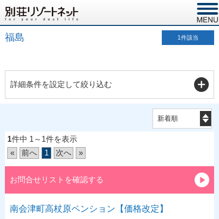
福島
1
件該当
詳細条件を設定して絞り込む
1
件中 1～1件を表示
«
前へ
1
次へ
»
お問合せリストを確認する
南会津町高杖原ペンション【価格改定】