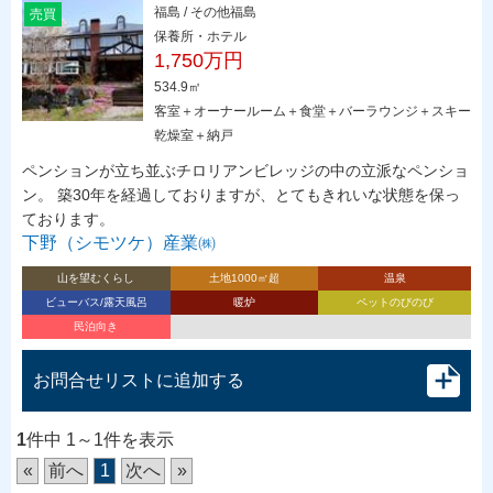
福島 / その他福島
売買
保養所・ホテル
1,750万円
534.9㎡
客室＋オーナールーム＋食堂＋バーラウンジ＋スキー
乾燥室＋納戸
ペンションが立ち並ぶチロリアンビレッジの中の立派なペンショ
ン。 築30年を経過しておりますが、とてもきれいな状態を保っ
ております。
下野（シモツケ）産業㈱
山を望むくらし
土地1000㎡超
温泉
ビューバス/露天風呂
暖炉
ペットのびのび
民泊向き
お問合せリストに追加する
1
件中 1～1件を表示
«
前へ
1
次へ
»