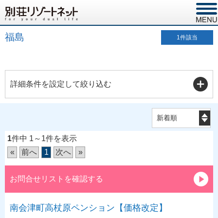
福島
1
件該当
詳細条件を設定して絞り込む
1
件中 1～1件を表示
«
前へ
1
次へ
»
お問合せリストを確認する
南会津町高杖原ペンション【価格改定】