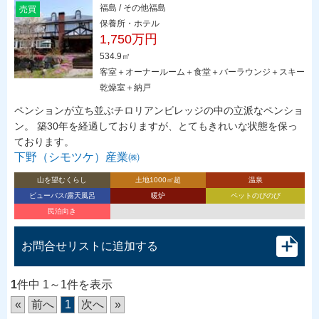
福島 / その他福島
売買
保養所・ホテル
1,750万円
534.9㎡
客室＋オーナールーム＋食堂＋バーラウンジ＋スキー
乾燥室＋納戸
ペンションが立ち並ぶチロリアンビレッジの中の立派なペンショ
ン。 築30年を経過しておりますが、とてもきれいな状態を保っ
ております。
下野（シモツケ）産業㈱
山を望むくらし
土地1000㎡超
温泉
ビューバス/露天風呂
暖炉
ペットのびのび
民泊向き
お問合せリストに追加する
1
件中 1～1件を表示
«
前へ
1
次へ
»