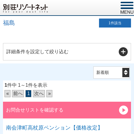
福島
1
件該当
詳細条件を設定して絞り込む
1
件中 1～1件を表示
«
前へ
1
次へ
»
お問合せリストを確認する
南会津町高杖原ペンション【価格改定】