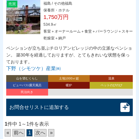
福島 / その他福島
売買
保養所・ホテル
1,750万円
534.9㎡
客室＋オーナールーム＋食堂＋バーラウンジ＋スキー
乾燥室＋納戸
ペンションが立ち並ぶチロリアンビレッジの中の立派なペンショ
ン。 築30年を経過しておりますが、とてもきれいな状態を保っ
ております。
下野（シモツケ）産業㈱
山を望むくらし
土地1000㎡超
温泉
ビューバス/露天風呂
暖炉
ペットのびのび
民泊向き
お問合せリストに追加する
1
件中 1～1件を表示
«
前へ
1
次へ
»