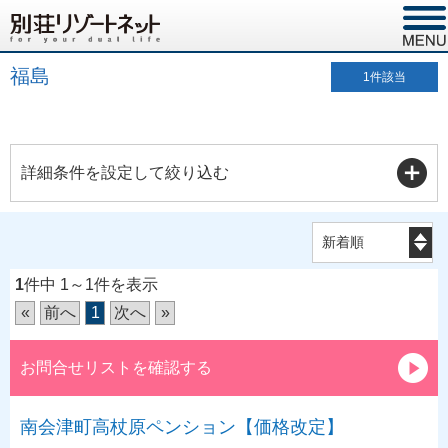
福島
1
件該当
詳細条件を設定して絞り込む
1
件中 1～1件を表示
«
前へ
1
次へ
»
お問合せリストを確認する
南会津町高杖原ペンション【価格改定】