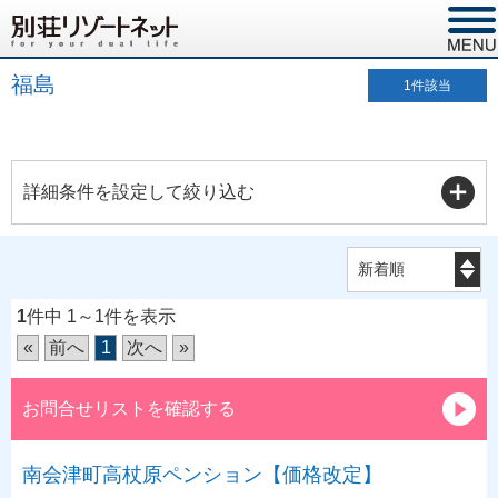
福島
1
件該当
詳細条件を設定して絞り込む
1
件中 1～1件を表示
«
前へ
1
次へ
»
お問合せリストを確認する
南会津町高杖原ペンション【価格改定】