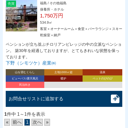
福島 / その他福島
売買
保養所・ホテル
1,750万円
534.9㎡
客室＋オーナールーム＋食堂＋バーラウンジ＋スキー
乾燥室＋納戸
ペンションが立ち並ぶチロリアンビレッジの中の立派なペンショ
ン。 築30年を経過しておりますが、とてもきれいな状態を保っ
ております。
下野（シモツケ）産業㈱
山を望むくらし
土地1000㎡超
温泉
ビューバス/露天風呂
暖炉
ペットのびのび
民泊向き
お問合せリストに追加する
1
件中 1～1件を表示
«
前へ
1
次へ
»