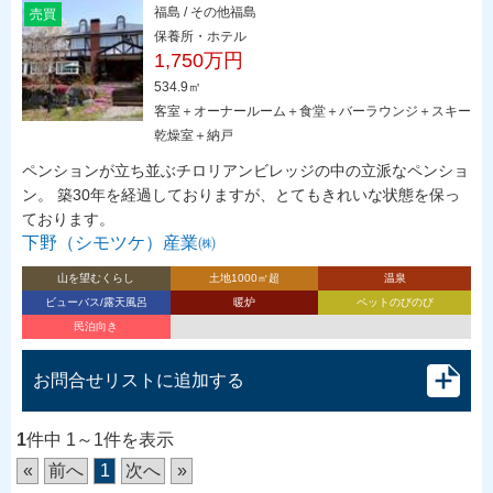
福島 / その他福島
売買
保養所・ホテル
1,750万円
534.9㎡
客室＋オーナールーム＋食堂＋バーラウンジ＋スキー
乾燥室＋納戸
ペンションが立ち並ぶチロリアンビレッジの中の立派なペンショ
ン。 築30年を経過しておりますが、とてもきれいな状態を保っ
ております。
下野（シモツケ）産業㈱
山を望むくらし
土地1000㎡超
温泉
ビューバス/露天風呂
暖炉
ペットのびのび
民泊向き
お問合せリストに追加する
1
件中 1～1件を表示
«
前へ
1
次へ
»