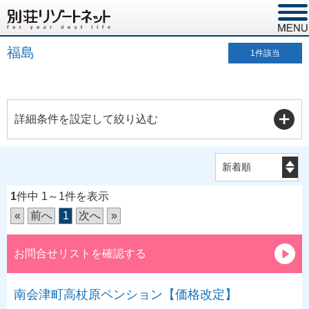
福島
1
件該当
詳細条件を設定して絞り込む
1
件中 1～1件を表示
«
前へ
1
次へ
»
お問合せリストを確認する
南会津町高杖原ペンション【価格改定】