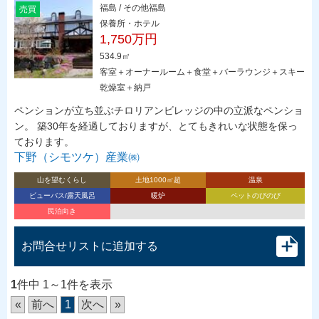
福島 / その他福島
売買
保養所・ホテル
1,750万円
534.9㎡
客室＋オーナールーム＋食堂＋バーラウンジ＋スキー
乾燥室＋納戸
ペンションが立ち並ぶチロリアンビレッジの中の立派なペンショ
ン。 築30年を経過しておりますが、とてもきれいな状態を保っ
ております。
下野（シモツケ）産業㈱
山を望むくらし
土地1000㎡超
温泉
ビューバス/露天風呂
暖炉
ペットのびのび
民泊向き
お問合せリストに追加する
1
件中 1～1件を表示
«
前へ
1
次へ
»