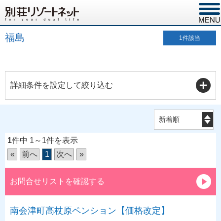
福島
1
件該当
詳細条件を設定して絞り込む
1
件中 1～1件を表示
«
前へ
1
次へ
»
お問合せリストを確認する
南会津町高杖原ペンション【価格改定】