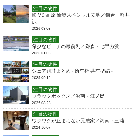
注目の物件
海 VS 高原 新築スペシャル立地／鎌倉・軽井
沢
2026.03.03
注目の物件
希少なビーチの最前列／鎌倉・七里ガ浜
2026.01.06
注目の物件
シェア別荘まとめ - 所有権 共有型編 -
2025.09.16
注目の物件
ブラックボックス／湘南・江ノ島
2025.08.28
注目の物件
ワクワクが止まらない元農家／湘南・三浦
2024.10.07