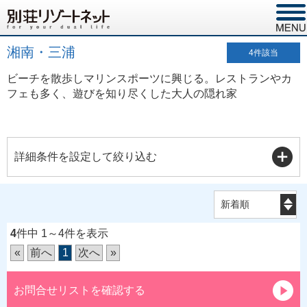
湘南・三浦
4
件該当
ビーチを散歩しマリンスポーツに興じる。レストランやカ
フェも多く、遊びを知り尽くした大人の隠れ家
詳細条件を設定して絞り込む
4
件中 1～4件を表示
«
前へ
1
次へ
»
お問合せリストを確認する