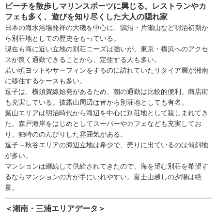
ビーチを散歩しマリンスポーツに興じる。レストランやカ
フェも多く、遊びを知り尽くした大人の隠れ家
日本の海水浴場発祥の大磯を中心に、鵠沼・片瀬山など明治初期か
ら別荘地としての歴史をもっている。
現在も海に近い立地の別荘ニーズは強いが、東京・横浜へのアクセ
スが良く通勤できることから、定住する人も多い。
若い頃ヨットやサーフィンをするのに訪れていたリタイア層が湘南
に移住するケースも多い。
逗子は、横須賀線始発があるため、朝の通勤は比較的便利。商店街
も充実している。披露山周辺は昔から別荘地としても有名。
葉山エリアは明治時代から海辺を中心に別荘地として親しまれてき
た。森戸海岸をはじめとしてスーパーやカフェなども充実してお
り、独特ののんびりした雰囲気がある。
逗子～秋谷エリアの海辺立地は希少で、売りに出ているのは傾斜地
が多い。
マンションは継続して供給されてきたので、海を望む別荘を希望す
るならマンションの方が手にいれやすい。富士山越しの夕陽は絶
景。
＜湘南・三浦エリアデータ＞