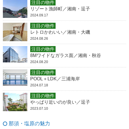
注目の物件
リゾート漁師町／湘南・逗子
2024.09.17
注目の物件
レトロかわいい／湘南・大磯
2024.08.26
注目の物件
8Mワイドなガラス面／湘南・秋谷
2024.08.20
注目の物件
POOL＋LDK／三浦海岸
2024.07.18
注目の物件
やっぱり近いのが良い／逗子
2023.07.10
那須・塩原の魅力