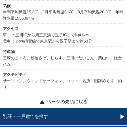
気候
年間平均気温15.8℃ 2月平均気温6.6℃ 8月平均気温26.3℃ 年間
降水量1556.8mm
アクセス
車
：玉川ICから第三京浜で逗子ICまで約41km
電車
：JR横須賀線で東京駅から逗子駅まで約63分
特産物
三崎のまぐろ、松輪さば、しらす、三浦のだいこん、葉山牛、鎌倉
ハム
アクテビティ
サーフィン、ウィンドサーフィン、ヨット、名所・旧跡めぐり、釣
り
ページの先頭に戻る
別荘・一戸建てを探す