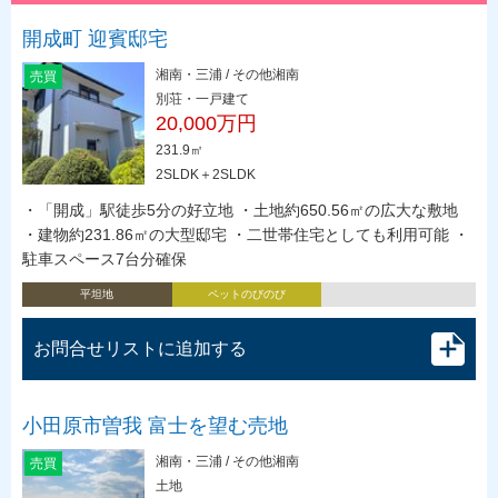
開成町 迎賓邸宅
湘南・三浦 / その他湘南
売買
別荘・一戸建て
20,000万円
231.9㎡
2SLDK＋2SLDK
・「開成」駅徒歩5分の好立地 ・土地約650.56㎡の広大な敷地
・建物約231.86㎡の大型邸宅 ・二世帯住宅としても利用可能 ・
駐車スペース7台分確保
平坦地
ペットのびのび
お問合せリストに追加する
小田原市曽我 富士を望む売地
湘南・三浦 / その他湘南
売買
土地