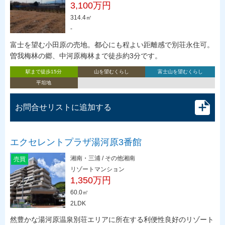
3,100万円
314.4㎡
-
富士を望む小田原の売地。都心にも程よい距離感で別荘永住可。
曽我梅林の郷、中河原梅林まで徒歩約3分です。
駅まで徒歩15分
山を望むくらし
富士山を望むくらし
平坦地
お問合せリストに追加する
エクセレントプラザ湯河原3番館
湘南・三浦 / その他湘南
売買
リゾートマンション
1,350万円
60.0㎡
2LDK
然豊かな湯河原温泉別荘エリアに所在する利便性良好のリゾート