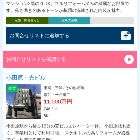
マンション2階の2LDK。フルリフォーム済みの綺麗なお部屋で
す。落ち着きのあるトーンが基調の洗練された内装が魅力。
定住・田舎暮らし
温泉大浴場
お問合せリストに追加する
お問合せリストを確認する
小田原・売ビル
湘南・三浦 / その他湘南
売買
別荘・一戸建て
11,000万円
746.2㎡
5K
小田原駅から徒歩10分の売ビルエレベーター付。 小田原城も近
く、事業用として利用可能。 スケルトンの為リフォームが必要
です。耐震診断取得無し。