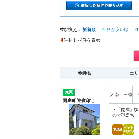
並び換え：
新着順
｜
価格が安い順
｜
4
件中 1～4件を表示
物件名
エリ
売買
湘南・三浦
開成町 迎賓邸宅
・「開成」駅徒
の大型邸宅 