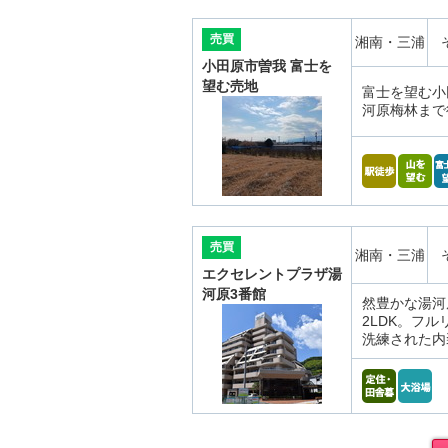
売買
湘南・三浦
小田原市曽我 富士を
望む売地
富士を望む小
河原梅林まで
売買
湘南・三浦
エクセレントプラザ湯
河原3番館
然豊かな湯河
2LDK。フ
洗練された内