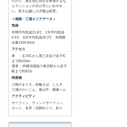
たので、海を望む別荘を希望するな
らマンションの方が手にいれやす
い。富士山越しの夕陽は絶景。
＜湘南・三浦エリアデータ＞
気候
年間平均気温15.8℃ 2月平均気温
6.6℃ 8月平均気温26.3℃ 年間降
水量1556.8mm
アクセス
車 ：玉川ICから第三京浜で逗子IC
まで約41km
電車：JR横須賀線で東京駅から逗子
駅まで約63分
特産物
三崎のまぐろ、松輪さば、しらす、
三浦のだいこん、葉山牛、鎌倉ハム
アクティビティ
サーフィン、ウィンドサーフィン、
ヨット、名所・旧跡めぐり、釣り