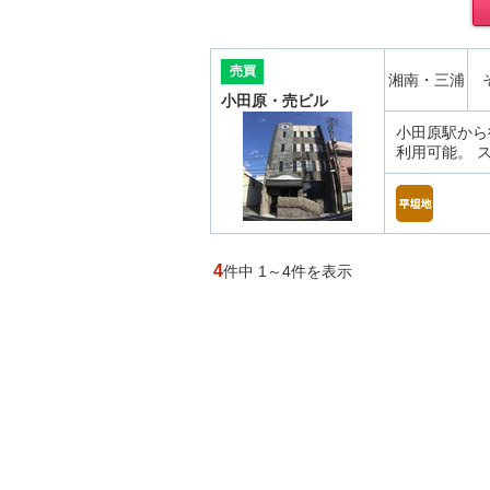
売買
湘南・三浦
小田原・売ビル
小田原駅から
利用可能。 
4
件中 1～4件を表示