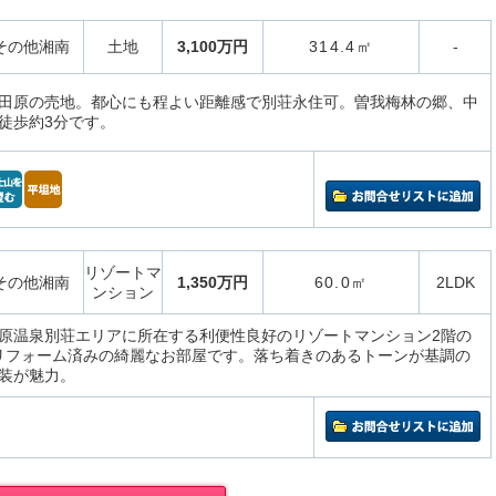
その他湘南
土地
3,100万円
314.4㎡
-
田原の売地。都心にも程よい距離感で別荘永住可。曽我梅林の郷、中
徒歩約3分です。
リゾートマ
その他湘南
1,350万円
60.0㎡
2LDK
ンション
原温泉別荘エリアに所在する利便性良好のリゾートマンション2階の
ルリフォーム済みの綺麗なお部屋です。落ち着きのあるトーンが基調の
装が魅力。