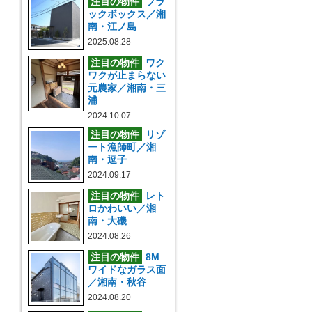
注目の物件
ブラ
ックボックス／湘
南・江ノ島
2025.08.28
注目の物件
ワク
ワクが止まらない
元農家／湘南・三
浦
2024.10.07
注目の物件
リゾ
ート漁師町／湘
南・逗子
2024.09.17
注目の物件
レト
ロかわいい／湘
南・大磯
2024.08.26
注目の物件
8M
ワイドなガラス面
／湘南・秋谷
2024.08.20