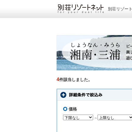
別荘リゾー
4
件該当しました。
価格
～