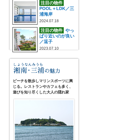
注目の物件
POOL＋LDK／三
浦海岸
2024.07.18
注目の物件
やっ
ぱり近いのが良い
／逗子
2023.07.10
ビーチを散歩しマリンスポーツに興
じる。レストランやカフェも多く、
遊びを知り尽くした大人の隠れ家