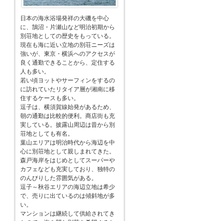
日本の海水浴場発祥の大磯を中心
に、鵠沼・片瀬山など明治初期から
別荘地としての歴史をもっている。
現在も海に近い立地の別荘ニーズは
強いが、東京・横浜へのアクセスが
良く通勤できることから、定住する
人も多い。
若い頃ヨットやサーフィンをするの
に訪れていたリタイア層が湘南に移
住するケースも多い。
逗子は、横須賀線始発があるため、
朝の通勤は比較的便利。商店街も充
実している。披露山周辺は昔から別
荘地としても有名。
葉山エリアは明治時代から海辺を中
心に別荘地として親しまれてきた。
森戸海岸をはじめとしてスーパーや
カフェなども充実しており、独特の
のんびりした雰囲気がある。
逗子～秋谷エリアの海辺立地は希少
で、売りに出ているのは傾斜地が多
い。
マンションは継続して供給されてき