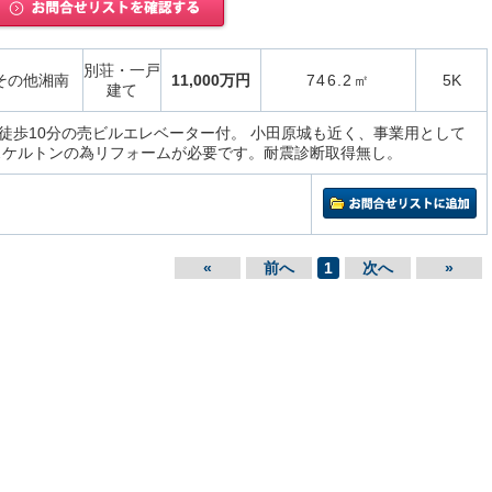
別荘・一戸
その他湘南
11,000万円
746.2㎡
5K
建て
徒歩10分の売ビルエレベーター付。 小田原城も近く、事業用として
スケルトンの為リフォームが必要です。耐震診断取得無し。
«
前へ
1
次へ
»