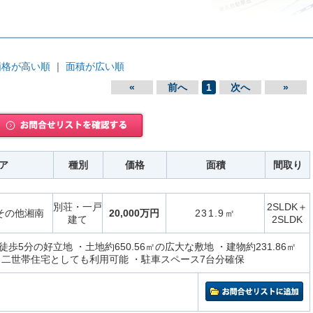
価格が高い順
｜
面積が広い順
«
前へ
1
次へ
»
ア
種別
価格
面積
間取り
別荘・一戸
2SLDK＋
その他湘南
20,000万円
231.9㎡
建て
2SLDK
歩5分の好立地 ・土地約650.56㎡の広大な敷地 ・建物約231.86㎡
・二世帯住宅としても利用可能 ・駐車スペース7台分確保