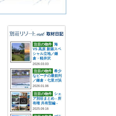
注目の物件
海
VS 高原 新築スペ
シャル立地／鎌
倉・軽井沢
2026.03.03
注目の物件
希少
なビーチの最前列
／鎌倉・七里ガ浜
2026.01.06
注目の物件
シェ
ア別荘まとめ - 所
有権 共有型編 -
2025.09.16