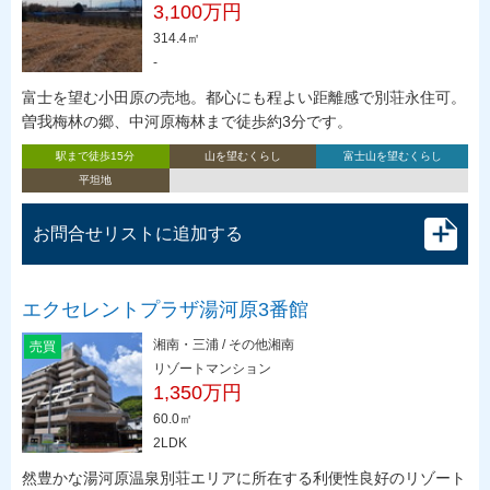
3,100万円
314.4㎡
-
富士を望む小田原の売地。都心にも程よい距離感で別荘永住可。
曽我梅林の郷、中河原梅林まで徒歩約3分です。
駅まで徒歩15分
山を望むくらし
富士山を望むくらし
平坦地
お問合せリストに追加する
エクセレントプラザ湯河原3番館
湘南・三浦 / その他湘南
売買
リゾートマンション
1,350万円
60.0㎡
2LDK
然豊かな湯河原温泉別荘エリアに所在する利便性良好のリゾート