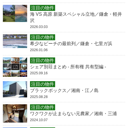
注目の物件
海 VS 高原 新築スペシャル立地／鎌倉・軽井
沢
2026.03.03
注目の物件
希少なビーチの最前列／鎌倉・七里ガ浜
2026.01.06
注目の物件
シェア別荘まとめ - 所有権 共有型編 -
2025.09.16
注目の物件
ブラックボックス／湘南・江ノ島
2025.08.28
注目の物件
ワクワクが止まらない元農家／湘南・三浦
2024.10.07