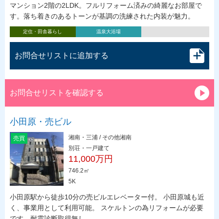
マンション2階の2LDK。フルリフォーム済みの綺麗なお部屋で
す。落ち着きのあるトーンが基調の洗練された内装が魅力。
定住・田舎暮らし
温泉大浴場
お問合せリストに追加する
お問合せリストを確認する
小田原・売ビル
湘南・三浦 / その他湘南
売買
別荘・一戸建て
11,000万円
746.2㎡
5K
小田原駅から徒歩10分の売ビルエレベーター付。 小田原城も近
く、事業用として利用可能。 スケルトンの為リフォームが必要
です。耐震診断取得無し。